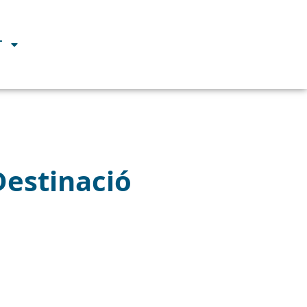
T
 Destinació