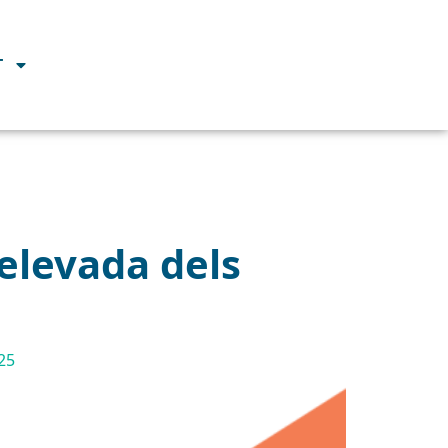
T
 elevada dels
025