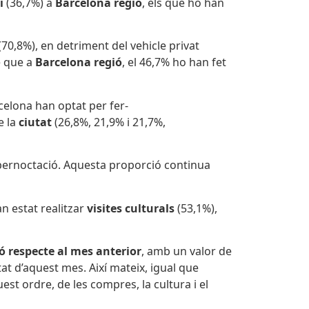
i
(36,7%) a
Barcelona regió
, els que ho han
(70,8%), en detriment del vehicle privat
 que a
Barcelona regió
, el 46,7% ho han fet
rcelona han optat per fer-
e la
ciutat
(26,8%, 21,9% i 21,7%,
 pernoctació. Aquesta proporció continua
an estat realitzar
visites culturals
(53,1%),
ió respecte al mes anterior
, amb un valor de
at d’aquest mes. Així mateix, igual que
est ordre, de les compres, la cultura i el