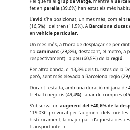
Pel que fa al
grup de viatge
, mentre a
Barcel
fet en
parella
(39,6%) han estat els més habitu
L’
avió
s’ha posicionat, un mes més, com el
tr
(16,5%) i del tren (11,5%). A
Barcelona ciutat
en
vehicle particular
.
Un mes més, a l’hora de desplaçar-se per dintr
ho
caminant
(29,8%), destacant, el metro, a p
respectivament) i a peu (60,5%) de la
regió
.
Per altra banda, el 13,3% dels turistes de la D
però, sent més elevada a Barcelona regió (29,
Durant l’estada, amb una duració mitjana de
treball i negocis (49,4%) i anar de compres (46
S’observa, un
augment
del +40,6
% de la desp
119,03€, provocat per l’augment dels turistes 
històricament, la major part d’aquesta despe
transport intern.