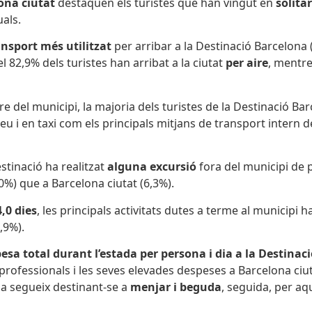
ona ciutat
destaquen els turistes que han vingut en
solitar
als.
ansport més utilitzat
per arribar a la Destinació Barcelona 
el 82,9% dels turistes han arribat a la ciutat
per aire
, mentre
e del municipi, la majoria dels turistes de la Destinació Ba
eu i en taxi com els principals mitjans de transport intern d
estinació ha realitzat
alguna excursió
fora del municipi de
0%) que a Barcelona ciutat (6,3%).
4,
0 dies
, les principals activitats dutes a terme al municipi h
,9%).
esa total durant l’estada per persona i dia a la Destinac
professionals i les seves elevades despeses a Barcelona ciut
sa segueix destinant-se a
menjar i beguda
, seguida, per aqu