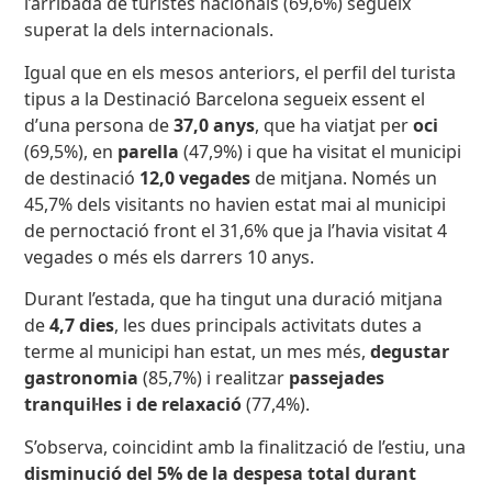
l’arribada de turistes nacionals (69,6%) segueix
superat la dels internacionals.
Igual que en els mesos anteriors, el perfil del turista
tipus a la Destinació Barcelona segueix essent el
d’una persona de
37,0 anys
, que ha viatjat per
oci
(69,5%), en
parella
(47,9%) i que ha visitat el municipi
de destinació
12,0 vegades
de mitjana. Només un
45,7% dels visitants no havien estat mai al municipi
de pernoctació front el 31,6% que ja l’havia visitat 4
vegades o més els darrers 10 anys.
Durant l’estada, que ha tingut una duració mitjana
de
4,7 dies
, les dues principals activitats dutes a
terme al municipi han estat, un mes més,
degustar
gastronomia
(85,7%) i realitzar
passejades
tranquil·les i de relaxació
(77,4%).
S’observa, coincidint amb la finalització de l’estiu, una
disminució del 5% de la despesa total durant