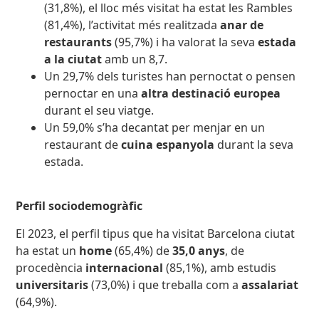
(31,8%), el lloc més visitat ha estat les Rambles
(81,4%), l’activitat més realitzada
anar de
restaurants
(95,7%) i ha valorat la seva
estada
a la ciutat
amb un 8,7.
Un 29,7% dels turistes han pernoctat o pensen
pernoctar en una
altra destinació europea
durant el seu viatge.
Un 59,0% s’ha decantat per menjar en un
restaurant de
cuina espanyola
durant la seva
estada.
Perfil sociodemogràfic
El 2023, el perfil tipus que ha visitat Barcelona ciutat
ha estat un
home
(65,4%) de
35,0 anys
, de
procedència
internacional
(85,1%), amb estudis
universitaris
(73,0%) i que treballa com a
assalariat
(64,9%).