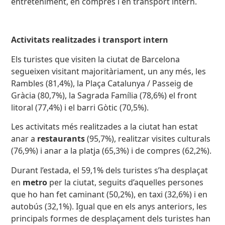
entreteniment, en compres i en transport intern.
Activitats realitzades i transport intern
Els turistes que visiten la ciutat de Barcelona
segueixen visitant majoritàriament, un any més, les
Rambles (81,4%), la Plaça Catalunya / Passeig de
Gràcia (80,7%), la Sagrada Família (78,6%) el front
litoral (77,4%) i el barri Gòtic (70,5%).
Les activitats més realitzades a la ciutat han estat
anar a
restaurants
(95,7%), realitzar visites culturals
(76,9%) i anar a la platja (65,3%) i de compres (62,2%).
Durant l’estada, el 59,1% dels turistes s’ha desplaçat
en
metro
per la ciutat, seguits d’aquelles persones
que ho han fet caminant (50,2%), en taxi (32,6%) i en
autobús (32,1%). Igual que en els anys anteriors, les
principals formes de desplaçament dels turistes han