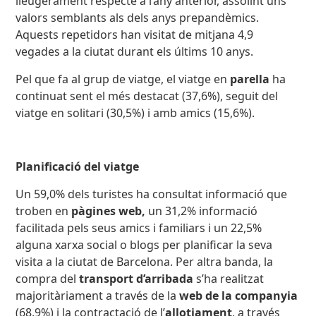
lleugerament respecte a l’any anterior, assolint uns
valors semblants als dels anys prepandèmics.
Aquests repetidors han visitat de mitjana 4,9
vegades a la ciutat durant els últims 10 anys.
Pel que fa al grup de viatge, el viatge en
parella
ha
continuat sent el més destacat (37,6%), seguit del
viatge en solitari (30,5%) i amb amics (15,6%).
Planificació del viatge
Un 59,0% dels turistes ha consultat informació que
troben en
pàgines web,
un 31,2% informació
facilitada pels seus amics i familiars i un 22,5%
alguna xarxa social o blogs per planificar la seva
visita a la ciutat de Barcelona. Per altra banda, la
compra del
transport d’arribada
s’ha realitzat
majoritàriament a través de la
web de la companyia
(68,9%) i la contractació de l’
allotjament
, a través