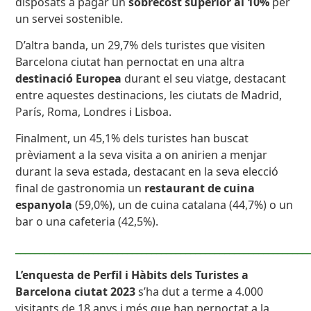
disposats a pagar un
sobrecost superior al 10%
per
un servei sostenible.
D’altra banda, un 29,7% dels turistes que visiten
Barcelona ciutat han pernoctat en una altra
destinació Europea
durant el seu viatge, destacant
entre aquestes destinacions, les ciutats de Madrid,
París, Roma, Londres i Lisboa.
Finalment, un 45,1% dels turistes han buscat
prèviament a la seva visita a on anirien a menjar
durant la seva estada, destacant en la seva elecció
final de gastronomia un
restaurant de cuina
espanyola
(59,0%), un de cuina catalana (44,7%) o un
bar o una cafeteria (42,5%).
____________________________________________________________
L’enquesta de Perfil i Hàbits dels Turistes a
Barcelona ciutat 2023
s’ha dut a terme a 4.000
visitants de 18 anys i més que han pernoctat a la