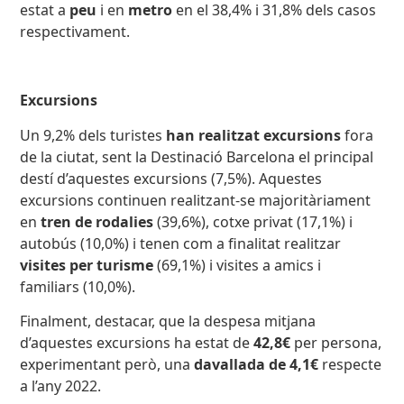
estat a
peu
i en
metro
en el 38,4% i 31,8% dels casos
respectivament.
Excursions
Un 9,2% dels turistes
han realitzat excursions
fora
de la ciutat, sent la Destinació Barcelona el principal
destí d’aquestes excursions (7,5%). Aquestes
excursions continuen realitzant-se majoritàriament
en
tren de rodalies
(39,6%), cotxe privat (17,1%) i
autobús (10,0%) i tenen com a finalitat realitzar
visites per turisme
(69,1%) i visites a amics i
familiars (10,0%).
Finalment, destacar, que la despesa mitjana
d’aquestes excursions ha estat de
42,8€
per persona,
experimentant però, una
davallada de 4,1€
respecte
a l’any 2022.