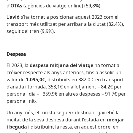
d’
OTAs
(agències de viatge online) (59,8%).
L’
avió
s’ha tornat a posicionar aquest 2023 com el
transport més utilitzat per arribar a la ciutat (82,4%),
seguit del tren (9,9%).
Despesa
El 2023, la
despesa mitjana del viatge
ha tornat a
créixer respecte als anys anteriors, fins a assolir un
valor de
1.095,0€,
distribuïts en 382,0 € en transport
d’anada i tornada, 353,1€ en allotjament – 84,2€ per
persona i dia – i 359,9€ en altres despeses – 91,7€ per
persona i nit-.
Un any més, el turista segueix destinant gairebé la
meitat de la seva despesa durant l’estada en
menjar
i beguda
i distribuint la resta, en aquest ordre, en