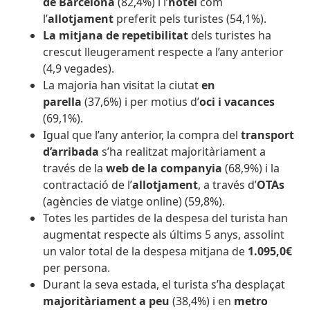
de Barcelona
(82,4%) i l’
hotel
com
l’
allotjament
preferit pels turistes (54,1%).
La mitjana de repetibilitat
dels turistes ha
crescut lleugerament respecte a l’any anterior
(4,9 vegades).
La majoria han visitat la ciutat
en
parella
(37,6%) i per motius d’
oci i vacances
(69,1%).
Igual que l’any anterior, la compra del
transport
d’arribada
s’ha realitzat majoritàriament a
través de la
web de la companyia
(68,9%) i la
contractació de l’
allotjament
, a través d’
OTAs
(agències de viatge online) (59,8%).
Totes les partides de la despesa del turista han
augmentat respecte als últims 5 anys, assolint
un valor total de la despesa mitjana de
1.095
,0€
per persona.
Durant la seva estada, el turista s’ha desplaçat
majoritàriament a peu
(38,4%) i en
metro