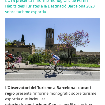
L’OTB presenta l’informe monogràfic de Perfil i
Hàbits dels Turistes a la Destinació Barcelona 2023
sobre turisme esportiu
L’
Observatori del Turisme a Barcelona: ciutat i
regió
presenta l’informe monogràfic sobre turisme
esportiu que inclou les
principals conclusions
d’aquest perfil de turistes