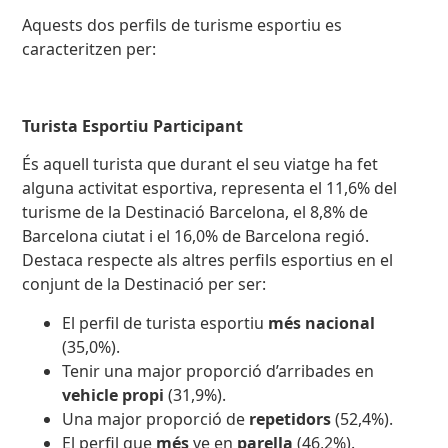
Aquests dos perfils de turisme esportiu es
caracteritzen per:
Turista Esportiu Participant
És aquell turista que durant el seu viatge ha fet
alguna activitat esportiva, representa el 11,6% del
turisme de la Destinació Barcelona, el 8,8% de
Barcelona ciutat i el 16,0% de Barcelona regió.
Destaca respecte als altres perfils esportius en el
conjunt de la Destinació per ser:
El perfil de turista esportiu
més nacional
(35,0%).
Tenir una major proporció d’arribades en
vehicle propi
(31,9%).
Una major proporció de
repetidors
(52,4%).
El perfil que
més
ve en
parella
(46,2%).