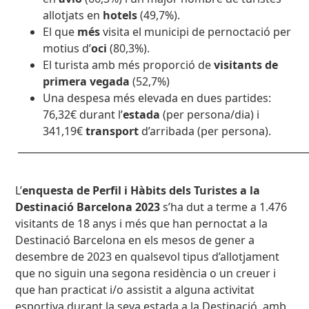
allotjats en
hotels
(49,7%).
El que
més
visita el municipi de pernoctació per
motius d’
oci
(80,3%).
El turista amb més proporció de
visitants de
primera vegada
(52,7%)
Una despesa més elevada en dues partides:
76,32€ durant l’
estada
(per persona/dia) i
341,19€
transport
d’arribada (per persona).
___________________________________________________
L’
enquesta de Perfil i Hàbits dels Turistes a la
Destinació Barcelona 2023
s’ha dut a terme
a 1.476
visitants de 18 anys i més que han pernoctat a la
Destinació Barcelona en els mesos de gener a
desembre de 2023 en qualsevol tipus d’allotjament
que no siguin una segona residència o un creuer i
que han practicat i/o assistit a alguna activitat
esportiva durant la seva estada a la Destinació, amb