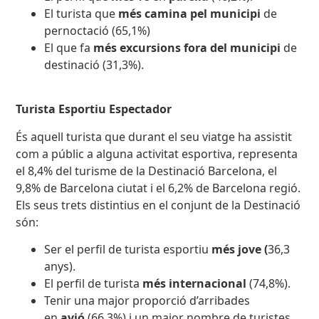
El turista que
més camina pel municipi
de
pernoctació (65,1%)
El que fa
més excursions fora del municipi
de
destinació (31,3%).
Turista Esportiu Espectador
És aquell turista que durant el seu viatge ha assistit
com a públic a alguna activitat esportiva, representa
el 8,4% del turisme de la Destinació Barcelona, el
9,8% de Barcelona ciutat i el 6,2% de Barcelona regió.
Els seus trets distintius en el conjunt de la Destinació
són:
Ser el perfil de turista esportiu
més jove (
36,3
anys).
El perfil de turista
més internacional
(74,8%).
Tenir una major proporció d’arribades
en
avió
(66,3%) i un major nombre de turistes