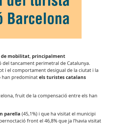
 de mobilitat
,
principalment
ació del tancament perimetral de Catalunya.
t i el comportament desigual de la ciutat i la
ó
han predominat
els turistes catalans
celona, fruit de la compensació entre els han
n parella
(45,1%) i que ha visitat el municipi
rnoctació front el 46,8% que ja l’havia visitat