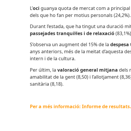
L’
oci
guanya quota de mercat com a principa
dels que ho fan per motius personals (24,2%).
Durant l’estada, que ha tingut una duració m
passejades tranquil·les i de relaxació
(83,1%
S’observa un augment del 15% de la
despesa 
anys anteriors, més de la meitat d’aquesta d
intern i de la cultura.
Per últim, la
valoració general mitjana
dels m
amabilitat de la gent (8,50) i l’allotjament (8
sanitària (8,18).
Per a més informació: Informe de resultats. 