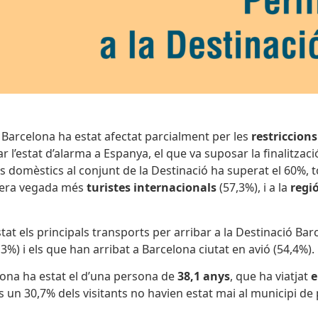
ció Barcelona ha estat afectat parcialment per les
restriccions
tzar l’estat d’alarma a Espanya, el que va suposar la finalitz
 domèstics al conjunt de la Destinació ha superat el 60%, to
mera vegada més
turistes internacionals
(57,3%), i a la
regi
tat els principals transports per arribar a la Destinació Bar
,3%) i els que han arribat a Barcelona ciutat en avió (54,4%).
celona ha estat el d’una persona de
38,1 anys
, que ha viatjat
e
un 30,7% dels visitants no havien estat mai al municipi de pe