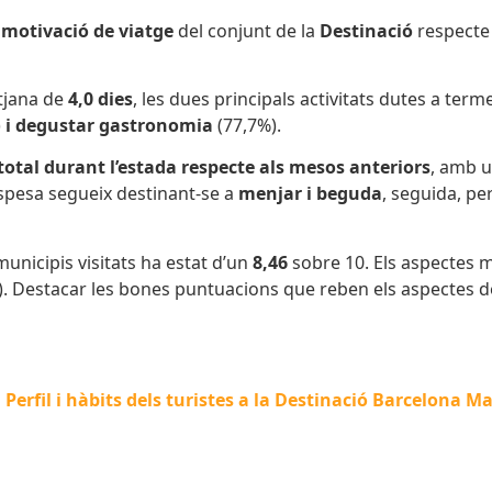
l
motivació de viatge
del conjunt de la
Destinació
respecte 
itjana de
4,0 dies
, les dues principals activitats dutes a ter
)
i degustar gastronomia
(77,7%).
total durant l’estada respecte als mesos anteriors
, amb u
espesa segueix destinant-se a
menjar i beguda
, seguida, pe
unicipis visitats ha estat d’un
8,46
sobre 10. Els aspectes m
,36). Destacar les bones puntuacions que reben els aspectes 
Perfil i hàbits dels turistes a la Destinació Barcelona M