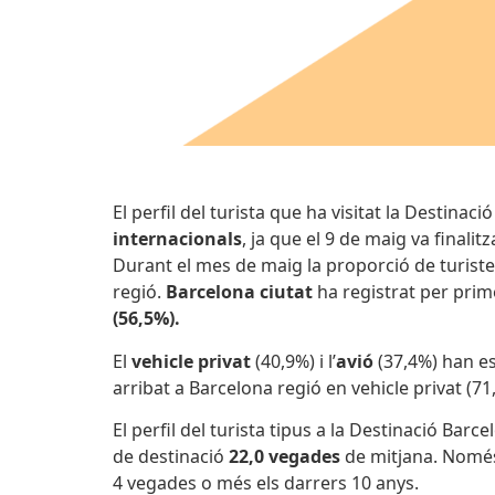
El perfil del turista que ha visitat la Destina
internacionals
, ja que el 9 de maig va finali
Durant el mes de maig la proporció de turistes
regió.
Barcelona ciutat
ha registrat per pri
(56,5%).
El
vehicle privat
(40,9%) i l’
avió
(37,4%) han es
arribat a Barcelona regió en vehicle privat (71
El perfil del turista tipus a la Destinació Bar
de destinació
22,0 vegades
de mitjana. Només 
4 vegades o més els darrers 10 anys.