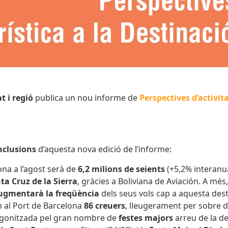
t i regió
publica un nou informe de
Perspectives d’activita
nclusions
d’aquesta nova edició de l’informe:
ona a l’agost serà de
6,2 milions de seients
(+5,2% interanua
ta Cruz de la Sierra
, gràcies a Boliviana de Aviación. A més
ugmentarà la freqüència
dels seus vols cap a aquesta dest
n al Port de Barcelona
86 creuers
, lleugerament per sobre 
otagonitzada pel gran nombre de
festes majors
arreu de la de