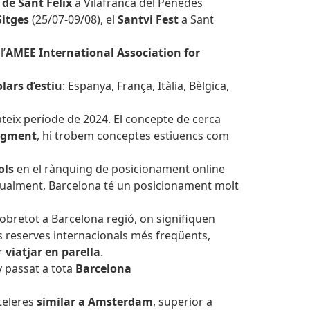
 de Sant Fèlix
a Vilafranca del Penedès
Sitges
(25/07-09/08), el
Santvi Fest
a Sant
l’
AMEE International Association for
lars d’estiu
: Espanya, França, Itàlia, Bèlgica,
ateix període de 2024. El concepte de cerca
ugment
, hi trobem conceptes estiuencs com
ols
en el rànquing de posicionament online
Actualment, Barcelona té un posicionament molt
sobretot a Barcelona regió, on signifiquen
es reserves internacionals més freqüents,
er
viatjar en parella
.
ny passat a tota
Barcelona
teleres
similar a Amsterdam
, superior a