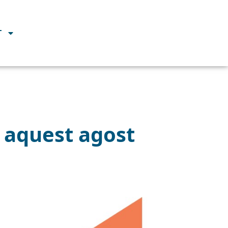
T
a aquest agost