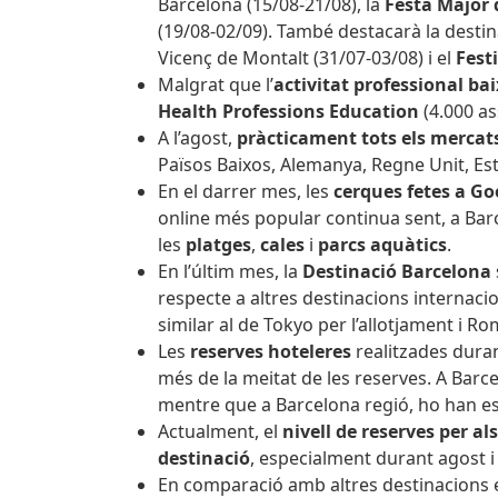
Barcelona (15/08-21/08), la
Festa Major
(19/08-02/09). També destacarà la desti
Vicenç de Montalt (31/07-03/08) i el
Festi
Malgrat que l’
activitat professional baix
Health Professions Education
(4.000 as
A l’agost,
pràcticament tots els mercat
Països Baixos, Alemanya, Regne Unit, Est
En el darrer mes, les
cerques fetes a G
online més popular continua sent, a Barc
les
platges
,
cales
i
parcs aquàtics
.
En l’últim mes, la
Destinació Barcelona
respecte a altres destinacions internaci
similar al de Tokyo per l’allotjament i Ro
Les
reserves hoteleres
realitzades dura
més de la meitat de les reserves. A Barc
mentre que a Barcelona regió, ho han es
Actualment, el
nivell de reserves per a
destinació
, especialment durant agost 
En comparació amb altres destinacions 