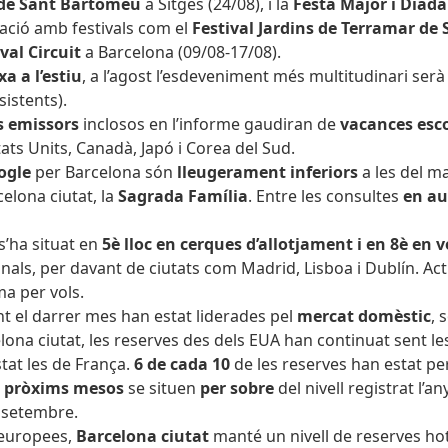
 de Sant Bartomeu
a Sitges (24/08), i la
Festa Major i Diada
nació amb festivals com el
Festival Jardins de Terramar de 
val Circuit
a Barcelona (09/08-17/08).
a a l’estiu
, a l’agost l’esdeveniment més multitudinari serà 
sistents).
s emissors
inclosos en l’informe gaudiran de
vacances esco
ats Units, Canadà, Japó i Corea del Sud.
oogle
per Barcelona són
lleugerament inferiors
a les del m
elona ciutat, la
Sagrada Família
. Entre les consultes
en a
s’ha situat
en
5è lloc en cerques d’allotjament i en 8è en v
onals, per davant de ciutats com Madrid, Lisboa i Dublín. 
ma per vols.
nt el darrer mes han estat liderades pel
mercat domèstic
, 
elona ciutat, les reserves des dels EUA han continuat sent l
tat les de França.
6 de cada 10
de les reserves han estat p
ls pròxims mesos
se situen
per sobre
del nivell registrat l’a
i setembre.
europees,
Barcelona ciutat
manté un nivell de reserves ho