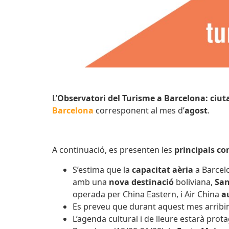
L’
Observatori del Turisme a Barcelona: ciuta
Barcelona
corresponent al mes d’
agost
.
A continuació, es presenten les
principals co
S’estima que la
capacitat aèria
a Barcel
amb una
nova destinació
boliviana,
San
operada per China Eastern, i Air China
a
Es preveu que durant aquest mes arribi
L’agenda cultural i de lleure estarà pr