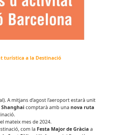
t turística a la Destinació
l). A mitjans d’agost l’aeroport estarà unit
,
Shanghai
comptarà amb una
nova ruta
inació.
del mateix mes de 2024.
stinació, com la
Festa Major de Gràcia
a