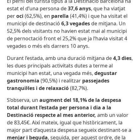
El perfil del turista tipus a la Destinació Barcelona ha
estat el d’una persona de
37,6 anys
, que ha viatjat
per
oci
(62,5%), en
parella
(41,4%) i que ha visitat el
municipi de destinació
6,3 vegades
de mitjana. Un
52,5% dels visitants no havien estat mai al municipi
de pernoctació front el 25,2% que ja l’havia visitat 4
vegades o més els darrers 10 anys.
Durant l’estada, amb una duració mitjana de
4,3 dies
,
les dues principals activitats dutes a terme al
municipi han estat, una vegada més,
degustar
gastronomia
(90,5%) i realitzar
passejades
tranquil·les i de relaxació
(82,7%).
S’observa, un
augment del 18,1% de la despesa
total durant l’estada per persona i dia a la
Destinació respecte al mes anterior,
amb un valor
de 83,45€. Així mateix, igual que històricament, la
major part d’aquesta despesa segueix destinant-se a
menjar i beguda
, seguida, per aquest ordre, de la