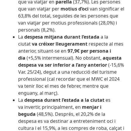
que va viatjar en
parella
(37,7%). Les persones
que van viatjar per
motius d’oci
van significar el
63,8% del total, seguides de les persones que
van viatjar per motius professionals (28,0%) i
personals (8,2%).
La
despesa mitjana durant l’estada
a la
ciutat
va créixer lleugerament
respecte al mes
anterior, situant-se en
97,9€ per persona i
dia
(+5,5% intermensual). No obstant,
aquesta
despesa va ser inferior a l’any anterior
(-15,6%
Var. 25/24), degut a una reducció del turisme
professional (cal recordar que el MWC el 2024
va tenir lloc el mes de febrer, mentre que
enguany, al març).
La
despesa durant l’estada a la ciutat
es
va invertir, principalment, en
menjar i
beguda
(48,5%). Després, el 20,2% de la
despesa es va destinar a entreteniment oci i
cultura i el 15,9%, a les compres de roba, calçat i