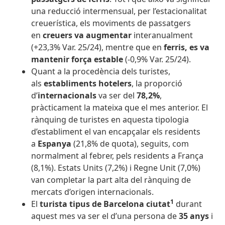
una reducció intermensual, per l’estacionalitat
creuerística, els moviments de passatgers
en
creuers va augmentar
interanualment
(+23,3% Var. 25/24), mentre que en
ferris, es va
mantenir força estable
(-0,9% Var. 25/24).
Quant a la procedència dels turistes,
als
establiments hotelers
, la proporció
d’
internacionals
va ser del
78,2%
,
pràcticament la mateixa que el mes anterior. El
rànquing de turistes en aquesta tipologia
d’establiment el van encapçalar els residents
a
Espanya
(21,8% de quota), seguits, com
normalment al febrer, pels residents a França
(8,1%). Estats Units (7,2%) i Regne Unit (7,0%)
van completar la part alta del rànquing de
mercats d’origen internacionals.
1
El
turista tipus de Barcelona ciutat
durant
aquest mes va ser el d’una persona de
35 anys
i