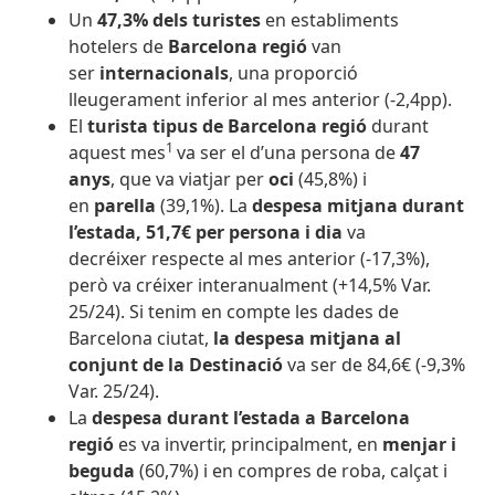
Un
47,3% dels turistes
en establiments
hotelers de
Barcelona regió
van
ser
internacionals
, una proporció
lleugerament inferior al mes anterior (-2,4pp).
El
turista tipus de Barcelona regió
durant
1
aquest mes
va ser el d’una persona de
47
anys
, que va viatjar per
oci
(45,8%) i
en
parella
(39,1%). La
despesa mitjana durant
l’estada, 51,7€ per persona i dia
va
decréixer respecte al mes anterior (-17,3%),
però va créixer interanualment (+14,5% Var.
25/24). Si tenim en compte les dades de
Barcelona ciutat,
la despesa mitjana al
conjunt de la Destinació
va ser de 84,6€ (-9,3%
Var. 25/24).
La
despesa durant l’estada a Barcelona
regió
es va invertir, principalment, en
menjar i
beguda
(60,7%) i en compres de roba, calçat i