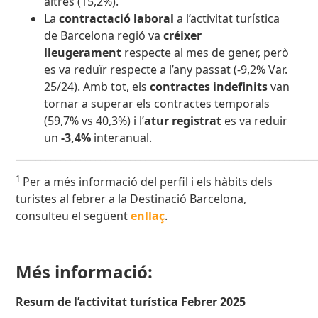
altres (15,2%).
La
contractació laboral
a l’activitat turística
de Barcelona regió va
créixer
lleugerament
respecte al mes de gener, però
es va reduïr respecte a l’any passat (-9,2% Var.
25/24). Amb tot, els
contractes indefinits
van
tornar a superar els contractes temporals
(59,7% vs 40,3%) i l’
atur registrat
es va reduir
un
-3,4%
interanual.
____________________________________________________________
1
Per a més informació del perfil i els hàbits dels
turistes al febrer a la Destinació Barcelona,
consulteu el següent
enllaç
.
Més informació:
Resum de l’activitat turística Febrer 2025