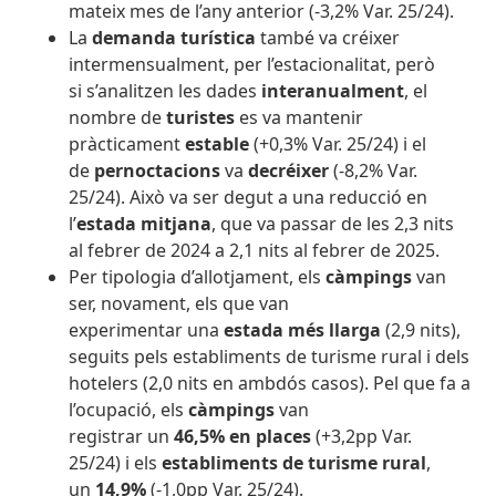
mateix mes de l’any anterior (-3,2% Var. 25/24).
La
demanda turística
també va créixer
intermensualment, per l’estacionalitat, però
si s’analitzen les dades
interanualment
, el
nombre de
turistes
es va mantenir
pràcticament
estable
(+0,3% Var. 25/24) i el
de
pernoctacions
va
decréixer
(-8,2% Var.
25/24). Això va ser degut a una reducció en
l’
estada mitjana
, que va passar de les 2,3 nits
al febrer de 2024 a 2,1 nits al febrer de 2025.
Per tipologia d’allotjament, els
càmpings
van
ser, novament, els que van
experimentar una
estada més llarga
(2,9 nits),
seguits pels establiments de turisme rural i dels
hotelers (2,0 nits en ambdós casos). Pel que fa a
l’ocupació, els
càmpings
van
registrar
un
46,5% en places
(+3,2pp Var.
25/24)
i els
establiments de turisme rural
,
un
14,9%
(-1,0pp Var. 25/24).