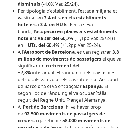
disminuís
(-4,0% Var. 25/24).
Per tipologia d’establiment, l’estada mitjana es
va situar en
2,4 nits en els establiments
hotelers
i
3,4, en HUTs
. Per la seva
banda, l
‘ocupació en places als establiments
hotelers va ser del 60,7%
(-1,1pp Var. 25/24) i
en
HUTs, del 60,4%
(+1,2pp Var. 25/24).
A l’
Aeroport de Barcelona
, es van registrar
3,8
milions de moviments de passatgers
el que va
significar un
creixement del
+2,8%
interanual.
El rànquing dels països des
dels quals van volar els passatgers a l’Aeroport
de Barcelona
el va encapçalar
Espanya
. El
segon lloc de rànquing el va ocupar Itàlia,
seguit del Regne Unit, França i Alemanya.
Al
Port de Barcelona
, hi va haver prop
de
92.500 moviments de passatgers de
creuers
i gairebé de
58.000 moviments de
passatgers de ferris
. Tot i que això va significar