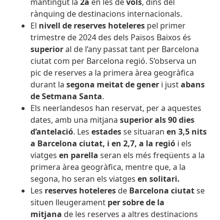
mantingut la
2a
en les de
vols
, dins del
rànquing de destinacions internacionals.
El
nivell de reserves hoteleres
pel primer
trimestre de 2024 des dels Països Baixos és
superior
al de l’any passat tant per Barcelona
ciutat com per Barcelona regió. S’observa un
pic de reserves a la primera àrea geogràfica
durant la
segona meitat de gener
i just
abans
de
Setmana Santa
.
Els neerlandesos han reservat, per a aquestes
dates, amb una mitjana
superior als 90 dies
d’antelació
. Les
estades
se situaran
en 3,5 nits
a Barcelona ciutat, i en 2,7, a la regió
i els
viatges
en parella
seran els més freqüents a la
primera àrea geogràfica, mentre que, a la
segona, ho seran els viatges
en solitari.
Les
reserves hoteleres
de
Barcelona ciutat
se
situen lleugerament
per sobre de la
mitjana
de les reserves a altres destinacions