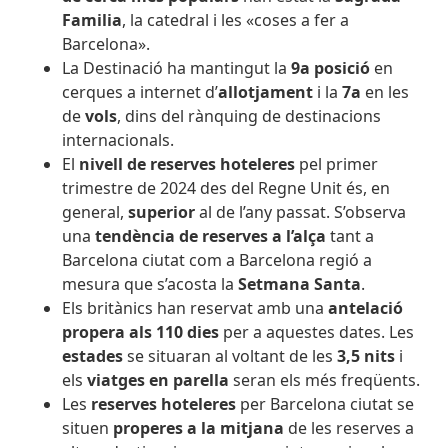
Familia
, la catedral i les «coses a fer a
Barcelona».
La Destinació ha mantingut la
9a posició
en
cerques a internet d’
allotjament
i la
7a
en les
de
vols
, dins del rànquing de destinacions
internacionals.
El
nivell de reserves hoteleres
pel primer
trimestre de 2024 des del Regne Unit és, en
general,
superior
al de l’any passat.
S’observa
una
tendència de reserves a l’alça
tant a
Barcelona ciutat com a Barcelona regió a
mesura que s’acosta la
Setmana Santa
.
Els britànics han reservat amb una
antelació
propera als 110 dies
per a aquestes dates. Les
estades
se situaran al voltant de les
3,5 nits
i
els
viatges en parella
seran els més freqüents.
Les
reserves hoteleres
per Barcelona ciutat se
situen
properes a la mitjana
de les reserves a