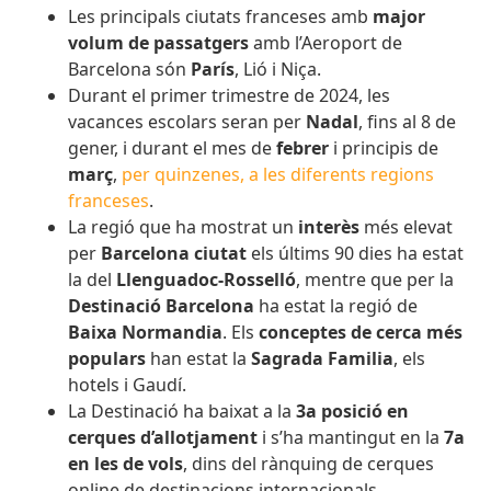
Les principals ciutats franceses amb
major
volum de passatgers
amb l’Aeroport de
Barcelona són
París
, Lió i Niça.
Durant el primer trimestre de 2024, les
vacances escolars seran per
Nadal
, fins al 8 de
gener, i durant el mes de
febrer
i principis de
març
,
per quinzenes, a les diferents regions
franceses
.
La regió que ha mostrat un
interès
més elevat
per
Barcelona ciutat
els últims 90 dies ha estat
la del
Llenguadoc-Rosselló
, mentre que per la
Destinació Barcelona
ha estat la regió de
Baixa Normandia
. Els
conceptes de cerca més
populars
han estat la
Sagrada Familia
, els
hotels i Gaudí.
La Destinació ha baixat a la
3
a posició en
cerques d’allotjament
i s’ha mantingut en la
7a
en les de vols
, dins del rànquing de cerques
online de destinacions internacionals.