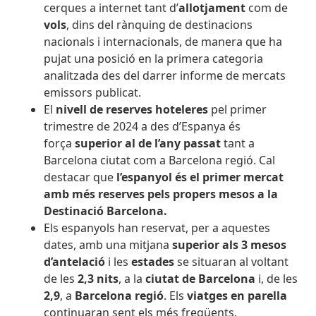
cerques a internet tant d’
allotjament
com de
vols
, dins del rànquing de destinacions
nacionals i internacionals, de manera que ha
pujat una posició en la primera categoria
analitzada des del darrer informe de mercats
emissors publicat.
El
nivell de
reserves hoteleres
pel primer
trimestre de 2024 a des d’Espanya és
força
superior al de l’any passat
tant a
Barcelona ciutat com a Barcelona regió. Cal
destacar que
l’espanyol és el primer mercat
amb més reserves pels propers mesos a la
Destinació Barcelona.
Els espanyols han reservat, per a aquestes
dates, amb una mitjana
superior als 3 mesos
d’antelació
i les
estades
se situaran al voltant
de les
2,3
nits
, a la
ciutat de Barcelona
i, de les
2,9
, a
Barcelona regió
. Els
viatges en parella
continuaran sent els més freqüents.