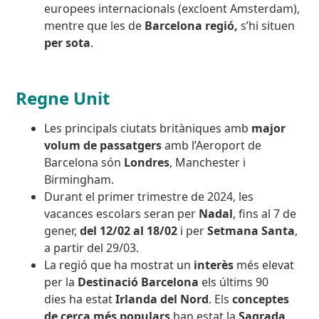
europees internacionals (excloent Amsterdam),
mentre que les de
Barcelona regió,
s’hi situen
per sota
.
Regne Unit
Les principals ciutats britàniques amb
major
volum de passatgers
amb l’Aeroport de
Barcelona són
Londres
, Manchester i
Birmingham.
Durant el primer trimestre de 2024, les
vacances escolars seran per
Nadal
, fins al 7 de
gener,
del 12/02 al 18/02
i per
Setmana Santa
,
a partir del 29/03.
La regió que ha mostrat un
interès
més elevat
per
la
Destinació Barcelona
els últims 90
dies ha estat
Irlanda del Nord
. Els
conceptes
de cerca més populars
han estat la
Sagrada