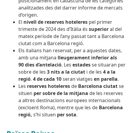
posicionament en cadascuna de les categories
analitzades des del darrer informe de mercats
d’origen.
El
nivell de reserves hoteleres
pel primer
trimeste de 2024 des d’Itàlia és
superior
al del
mateix període de l’any passat tant a Barcelona
ciutat com a Barcelona regió.
Els italians han reservat, per a aquestes dates,
amb una mitjana
lleugerament inferior als
90 dies d’antelació
. Les
estades
se situaran per
sobre de les
3 nits a la ciutat
i de les
4 a la
regió
.
4 de cada 10
seran viatges
en parella
.
Les
reserves hoteleres
de
Barcelona ciutat
se
situen
per sobre de la mitjana
de les reserves
a altres destinacions europees internacionals
(excloent Roma), mentre que les de
Barcelona
regió,
s’hi situen
per sota
.