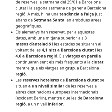
de reserves la setmana del 29/01 a Barcelona
ciutat i la segona setmana de gener a Barcelona
regió. A més, hi ha una
tendència a l’alça
just
abans de
Setmana Santa
, en ambdues àrees
geogràfiques.
Els alemanys han reservat, per a aquestes
dates, amb una mitjana superior als
3
mesos
d’antelació
i les estades se situaran al
voltant de les
4,1 nits a Barcelona ciutat
i les
4,6 a Barcelona regió
. Els
viatges en parella
continuaran sent els més freqüents a la
ciutat
,
mentre que els viatges en
grup
, a Barcelona
regió
.
Les
reserves hoteleres
de
Barcelona ciutat
se
situen
a un nivell similar
de les reserves a
altres destinacions europees internacionals
(excloent Berlín), mentre que les de
Barcelona
regió
, a un nivell
inferior
.