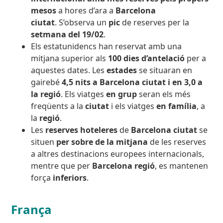
mesos
a hores d’ara a
Barcelona
ciutat
. S’observa un
pic
de reserves per la
setmana del 19/02
.
Els estatunidencs han reservat amb una
mitjana superior als
100 dies d’antelació
per a
aquestes dates. Les
estades
se situaran en
gairebé
4,5 nits a Barcelona ciutat i en 3,0 a
la regió
. Els viatges
en grup
seran els més
freqüents a la
ciutat
i els viatges
en família
, a
la
regió
.
Les
reserves hoteleres
de
Barcelona ciutat
se
situen
per sobre de la mitjana
de les reserves
a altres destinacions europees internacionals,
mentre que per
Barcelona regió
, es mantenen
força
inferiors
.
França