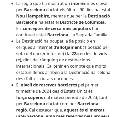
La regió que ha mostrat un
interès
més elevat
per
Barcelona ciutat
els últims 90 dies ha estat
Nou Hampshire
, mentre que per la
Destinació
Barcelona
ha estat el
Districte de Colúmbia
.
Els
conceptes de cerca més populars
han
continuat estat
Barcelona
i
la Sagrada Familia.
La Destinació ha ocupat la
9a
posició en
cerques a internet d’
allotjament
(1 posició per
sota del darrer informe) i la
22a
en les de
vols
(=), dins del rànquing de destinacions
internacionals. Cal tenir en compte que molts
estatunidencs arriben a la Destinació Barcelona
des d’altres ciutats europees.
El
nivell de reserves hoteleres
pel primer
trimestre de 2024 des d’Estats Units és
força superior
al mateix període de 2023, tant
per
Barcelona ciutat
com per
Barcelona
regió
. Cal destacar que,
aquest és el mercat
internacional amb més reserves pels propers