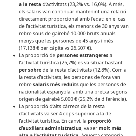
a la resta
d’activitats (23,2% vs. 16,0%). A més,
els salaris van continuar mantenint una relació
directament proporcional amb l’edat: en el cas
de l’activitat turística, els menors de 30 anys van
rebre sous de gairebé 10.000 bruts anuals
menys que les persones de 45 anys i més
(17.138 € per càpita vs 26.507 €).
La proporció de
persones estrangeres
a
l’activitat turística (26,7%) es va situar bastant
per sobre
de la resta d’activitats (12,8%). Com a
la resta d’activitats, les persones de fora van
rebre
salaris més reduïts
que les persones de
nacionalitat espanyola, amb una bretxa segons
origen de gairebé 5.000 € (25,2% de diferència).
La proporció d’alts càrrecs de la resta
d’activitats va ser 4 cops superior a la de
l’activitat turística. En canvi, la
proporció
d’auxiliars administratius
, va ser
molt més
alta a l’activitat turística
. Aquesta categoria