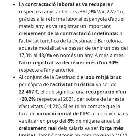
La
contractació laboral es va recuperar
respecte a anys anteriors (+51,9% Var. 22/21) i,
gràcies a la reforma laboral espanyola d’aquell
mateix any, es va registrar un important
creixement de la contractació indefinida:
a
l’activitat turística de la Destinació Barcelona,
aquesta modalitat va passar de tenir un pes del
17,3% al 48,0% en només un any. A més a més,
l’
atur registrat va decréixer més d’un 30%
respecte a l’any anterior.
Al conjunt de la Destinació el
sou mitjà brut
per càpita de l’
activitat turística
va ser de
22.467 €
, el que significa una
recuperació d’un
+20,2%
respecte al 2021, per sobre de la resta
d’activitats (+4,2%). Si es té en compte que la
taxa de
v
ariació anual de l’IPC
a la província es
va situar en prop del
8%
de mitjana anual, el
creixement real
dels salaris va ser
força més
limitat
. També cal tenir en compte que la MCVL