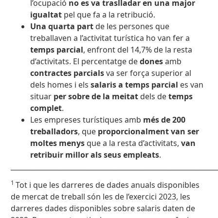
l’ocupació
no es va traslladar en una major
igualtat
pel que fa a la retribució.
Una quarta part
de les persones que
treballaven a l’activitat turística ho van fer a
temps parcial
, enfront del 14,7% de la resta
d’activitats. El percentatge de
dones
amb
contractes parcials
va ser força superior al
dels homes i els
salaris a
temps parcial
es van
situar
per sobre de la meitat
dels de
temps
complet
.
Les empreses turístiques amb
més de 200
treballadors
, que
proporcionalment van ser
moltes menys
que a la resta d’activitats,
van
retribuir millor als seus empleats
.
____________________________________________________________
1
Tot i que les darreres de dades anuals disponibles
de mercat de treball són les de l’exercici 2023, les
darreres dades disponibles sobre salaris daten de