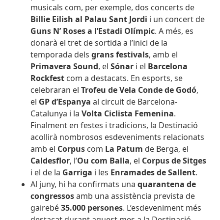
musicals com, per exemple, dos concerts de
Billie Eilish al Palau Sant Jordi
i un concert de
Guns N’ Roses a l’Estadi Olímpic
. A més, es
donarà el tret de sortida a l’inici de la
temporada dels
grans festivals
, amb el
Primavera Sound
, el
Sónar
i el
Barcelona
Rockfest
com a destacats. En esports, se
celebraran el
Trofeu de Vela Conde de Godó
,
el
GP d’Espanya
al circuit de Barcelona-
Catalunya i la
Volta Ciclista Femenina
.
Finalment en festes i tradicions, la Destinació
acollirà nombrosos esdeveniments relacionats
amb el
Corpus
com
La Patum
de Berga, el
Caldesflor
, l’
Ou com Balla
, el
Corpus de Sitges
i el de la
Garriga
i les
Enramades de Sallent
.
Al juny, hi ha confirmats una
quarantena de
congressos
amb una assistència prevista de
gairebé
35.000 persones
. L’esdeveniment més
destacat durant aquest mes a la Destinació