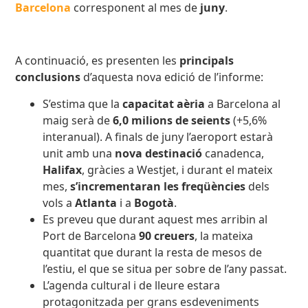
Barcelona
corresponent al mes de
juny
.
A continuació, es presenten les
principals
conclusions
d’aquesta nova edició de l’informe:
S’estima que la
capacitat aèria
a Barcelona al
maig serà de
6,0 milions de seients
(+5,6%
interanual). A finals de juny l’aeroport estarà
unit amb una
nova destinació
canadenca,
Halifax
, gràcies a Westjet, i durant el mateix
mes,
s’incrementaran les freqüències
dels
vols a
Atlanta
i a
Bogotà
.
Es preveu que durant aquest mes arribin al
Port de Barcelona
90 creuers
, la mateixa
quantitat que durant la resta de mesos de
l’estiu, el que se situa per sobre de l’any passat.
L’agenda cultural i de lleure estara
protagonitzada per grans esdeveniments