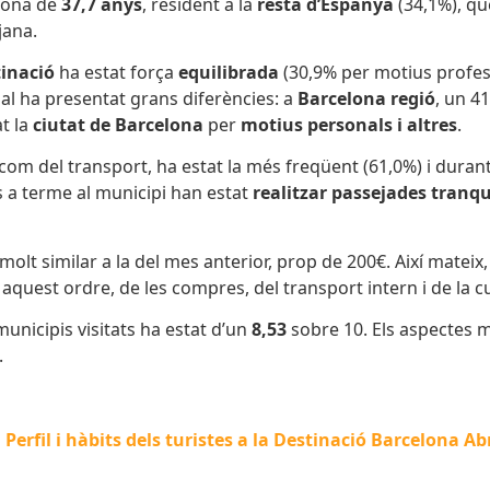
rsona de
37,7 anys
, resident a la
resta d’Espanya
(34,1%), qu
jana.
inació
ha estat força
equilibrada
(30,9% per motius profess
orial ha presentat grans diferències: a
Barcelona regió
, un 4
t la
ciutat de Barcelona
per
motius personals i altres
.
t com del transport, ha estat la més freqüent (61,0%) i duran
es a terme al municipi han estat
realitzar passejades tranqui
molt similar a la del mes anterior, prop de 200€. Així matei
 aquest ordre, de les compres, del transport intern i de la c
unicipis visitats ha estat d’un
8,53
sobre 10. Els aspectes m
.
Perfil i hàbits dels turistes a la Destinació Barcelona Ab