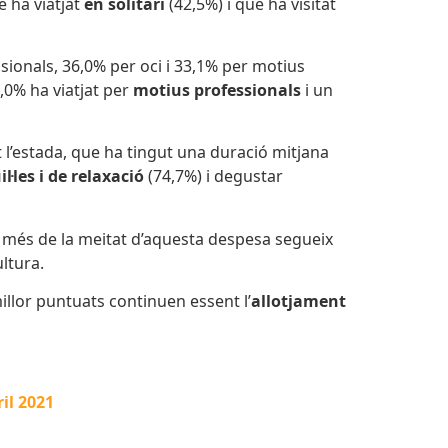
e ha viatjat
en solitari
(42,5%) i que ha visitat
ionals, 36,0% per oci i 33,1% per motius
1,0% ha viatjat per
motius professionals
i un
t l’estada, que ha tingut una duració mitjana
l·les i de relaxació
(74,7%)
i degustar
x, més de la meitat d’aquesta despesa segueix
ultura.
illor puntuats continuen essent l’
allotjament
ril 2021