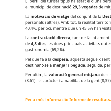
El perfil del turista tipus ha estat el d’una pe
el municipi de destinació
29,3 vegades
de mit
La
motivació de viatge
del conjunt de la
Dest
personals i altres). Amb tot, la realitat territ
40,4%, per oci, mentre que un 45,5% han visita
La
contractació directa
, tant de l’allotjamen
de
4,8 dies
, les dues principals activitats dut
gastronomia
(69,2%).
Pel que fa a la
despesa
, aquesta segueix sent 
destinant-se a
menjar i beguda
, seguida, per
Per últim, la
valoració general mitjana
dels m
(8,61) i el caràcter i amabilitat de la gent (8,37)
Per a més informació: Informe de resultats. 