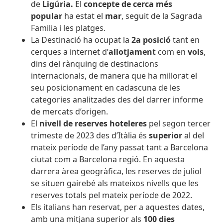
de
Ligúria.
El
concepte de cerca més
popular
ha estat el
mar
, seguit de la Sagrada
Familia i les platges.
La Destinació ha ocupat la
2a posició
tant en
cerques a internet d’
allotjament
com en
vols
,
dins del rànquing de destinacions
internacionals, de manera que ha millorat el
seu posicionament en cadascuna de les
categories analitzades des del darrer informe
de mercats d’origen.
El
nivell de reserves hoteleres
pel segon tercer
trimeste de 2023 des d’Itàlia és
superior
al del
mateix període de l’any passat tant a Barcelona
ciutat com a Barcelona regió. En aquesta
darrera àrea geogràfica, les reserves de juliol
se situen gairebé als mateixos nivells que les
reserves totals pel mateix període de 2022.
Els italians han reservat, per a aquestes dates,
amb una mitjana superior als
100 dies