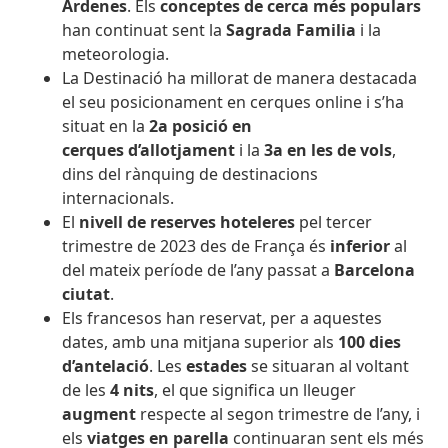
Ardenes
. Els
conceptes de cerca més populars
han continuat sent la
Sagrada Familia
i la
meteorologia.
La Destinació ha millorat de manera destacada
el seu posicionament en cerques online i s’ha
situat en la
2
a posició en
cerques d’allotjament
i la
3a en les de vols
,
dins del rànquing de destinacions
internacionals.
El
nivell de reserves hoteleres
pel tercer
trimestre de 2023 des de França és
inferior
al
del mateix període de l’any passat a
Barcelona
ciutat
.
Els francesos han reservat, per a aquestes
dates, amb una mitjana superior als
100 dies
d’antelació
. Les
estades
se situaran al voltant
de les
4 nits
, el que significa un lleuger
augment
respecte al segon trimestre de l’any, i
els
viatges en parella
continuaran sent els més