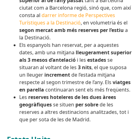
superior al de l’any passat
tant a Barcelona
ciutat com a Barcelona regió, sinó que, com així
consta al
darrer informe de Perspectives
Turístiques a la Destinació
, en volumetria és el
segon mercat amb més reserves per l’estiu
a
la Destinació.
Els espanyols han reservat, per a aquestes
dates, amb una mitjana
lleugerament superior
als 3 mesos d’antelació
i les
estades
se
situaran al voltant de les
3
nits
, el que suposa
un lleuger
increment
de l’estada mitjana
respecte al segon trimestre de l’any. Els
viatges
en parella
continuaran sent els més freqüents.
Les
reserves hoteleres de les dues àrees
geogràfiques
se situen
per sobre
de les
reserves a altres destinacions analitzades, tot i
que per sota de les de Madrid.