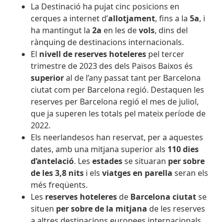
La Destinació ha pujat cinc posicions en
cerques a internet d’
allotjament
, fins a la
5a
, i
ha mantingut la
2a
en les de
vols
, dins del
rànquing de destinacions internacionals.
El
nivell de reserves hoteleres
pel tercer
trimestre de 2023 des dels Països Baixos és
superior
al de l’any passat tant per Barcelona
ciutat com per Barcelona regió. Destaquen les
reserves per Barcelona regió el mes de juliol,
que ja superen les totals pel mateix període de
2022.
Els neerlandesos han reservat, per a aquestes
dates, amb una mitjana superior als
110 dies
d’antelació
. Les
estades
se situaran
per sobre
de les 3,8 nits
i els
viatges en parella
seran els
més freqüents.
Les
reserves hoteleres
de
Barcelona ciutat
se
situen
per sobre de la mitjana
de les reserves
a altres destinacions europees internacionals