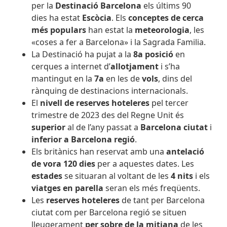
per
la
Destinació Barcelona
els últims 90
dies ha estat
Escòcia
. Els
conceptes de cerca
més populars
han estat la
meteorologia
, les
«coses a fer a Barcelona» i la Sagrada Familia.
La Destinació ha pujat a la
8a posició
en
cerques a internet d’
allotjament
i s’ha
mantingut en la
7a
en les de
vols
, dins del
rànquing de destinacions internacionals.
El
nivell de reserves hoteleres
pel tercer
trimestre de 2023 des del Regne Unit és
superior
al de l’any passat a
Barcelona ciutat
i
inferior a Barcelona regió
.
Els britànics han reservat amb una
antelació
de vora 120 dies
per a aquestes dates. Les
estades
se situaran al voltant de les
4 nits
i els
viatges en parella
seran els més freqüents.
Les
reserves hoteleres
de
tant per Barcelona
ciutat com per
Barcelona regió se situen
lleugerament
per sobre de la mitjana
de les