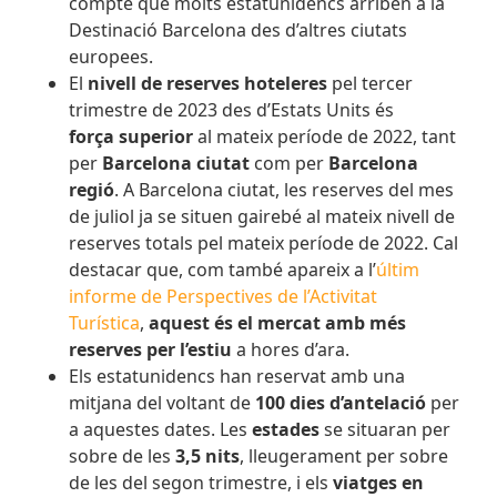
compte que molts estatunidencs arriben a la
Destinació Barcelona des d’altres ciutats
europees.
El
nivell de reserves hoteleres
pel tercer
trimestre de 2023 des d’Estats Units és
força superior
al mateix període de 2022, tant
per
Barcelona ciutat
com per
Barcelona
regió
. A Barcelona ciutat, les reserves del mes
de juliol ja se situen gairebé al mateix nivell de
reserves totals pel mateix període de 2022. Cal
destacar que, com també apareix a l’
últim
informe de Perspectives de l’Activitat
Turística
,
aquest és el mercat amb més
reserves per l’estiu
a hores d’ara.
Els estatunidencs han reservat amb una
mitjana del voltant de
100 dies d’antelació
per
a aquestes dates. Les
estades
se situaran per
sobre de les
3,5 nits
, lleugerament per sobre
de les del segon trimestre,
i els
viatges en