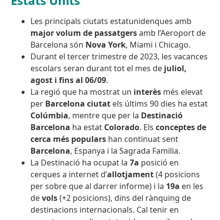
Estats Units
Les principals ciutats estatunidenques amb
major volum de passatgers
amb l’Aeroport de
Barcelona són
Nova York
, Miami i Chicago.
Durant el tercer trimestre de 2023, les vacances
escolars seran durant tot el mes de
juliol,
agost i fins al 06/09
.
La regió que ha mostrat un
interès
més elevat
per
Barcelona ciutat
els últims 90 dies ha estat
Colúmbia
, mentre que per la
Destinació
Barcelona
ha estat
Colorado
. Els
conceptes de
cerca més populars
han continuat sent
Barcelona
, Espanya i la Sagrada Familia.
La Destinació ha ocupat la
7a
posició en
cerques a internet d’
allotjament
(4 posicions
per sobre que al darrer informe) i la
19a
en les
de
vols
(+2 posicions), dins del rànquing de
destinacions internacionals. Cal tenir en