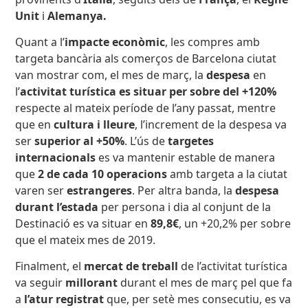
Unit
i
Alemanya
.
Quant a l’
impacte econòmic
, les compres amb
targeta bancària als comerços de Barcelona ciutat
van mostrar com, el mes de març, la
despesa
en
l’
activitat turística
es
situar per sobre del +120%
respecte al mateix període de l’any passat, mentre
que en
cultura i lleure
, l’increment de la despesa va
ser
superior al +50%
. L’ús de
targetes
internacionals
es va mantenir estable de manera
que
2 de cada 10 operacions
amb targeta a la ciutat
varen ser
estrangeres
. Per altra banda, la
despesa
durant l’estada
per persona i dia al conjunt de la
Destinació es va situar en
89,8€
, un +20,2% per sobre
que el mateix mes de 2019.
Finalment, el
mercat de treball
de l’activitat turística
va seguir
millorant
durant el mes de març pel que fa
a
l’atur registrat
que, per setè mes consecutiu, es va