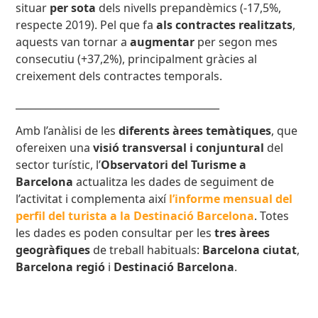
situar
per sota
dels nivells prepandèmics (-17,5%,
respecte 2019). Pel que fa
als contractes realitzats
,
aquests van tornar a
augmentar
per segon mes
consecutiu (+37,2%), principalment gràcies al
creixement dels contractes temporals.
_________________________________________
Amb l’anàlisi de les
diferents àrees temàtiques
, que
ofereixen una
visió transversal i conjuntural
del
sector turístic, l’
Observatori del Turisme a
Barcelona
actualitza les dades de seguiment de
l’activitat i complementa així
l’informe mensual del
perfil del turista a la Destinació Barcelona
. Totes
les dades es poden consultar per les
t
res àrees
geogràfiques
de treball habituals:
Barcelona ciutat
,
Barcelona regió
i
Destinació Barcelona
.