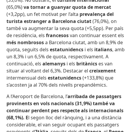
(35,0%). No obstant, el
turisme internacional
(65,0%)
va tornar a guanyar quota de mercat
(+3,2pp), un fet motivat per l’alta
prevalença del
turista estranger a Barcelona ciutat
(76,0%), on
també va augmentar la seva quota (+5,5pp). Per país
de residència, els
francesos
van continuar essent els
més nombrosos
a Barcelona ciutat, amb un 8,9% de
quota, seguits dels
estatunidencs
i els
italians
, amb
un 8,3% i un 6,5% de quota, respectivament. A
continuació, els
alemanys
i els
britànics
es van
situar al voltant del 6,3%. Destacar el
creixement
intermensual dels
estatunidencs
(+133,8%) que
s’acosten ja al 70% dels nivells prepandèmics.
A l’Aeroport de Barcelona, l’
arribada de passatgers
provinents en vols nacionals
(31,9%)
també va
continuar perdent pes respecte als
internacionals
(68,1%). E
l segon lloc del rànquing, i a una distància
considerable, el van seguir ocupant els passatgers
provinents d’
Itàlia
, seguits dels de
França
, el
Regne