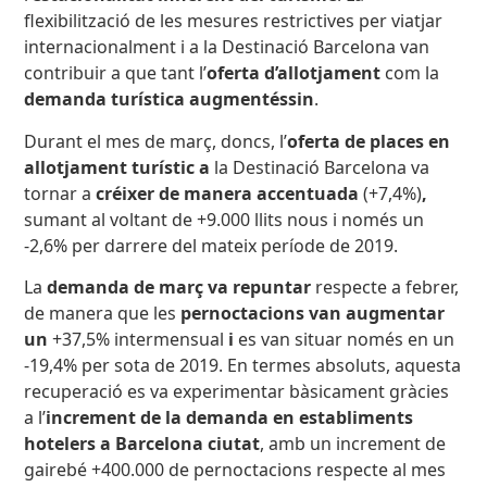
flexibilització de les mesures restrictives per viatjar
internacionalment i a la Destinació Barcelona van
contribuir a que tant l’
oferta d’allotjament
com la
demanda turística augmentéssin
.
Durant el mes de març, doncs, l’
oferta
de places en
allotjament turístic
a
la Destinació Barcelona va
tornar a
créixer de manera accentuada
(+7,4%)
,
sumant al voltant de +9.000 llits nous i només un
-2,6% per darrere del mateix període de 2019.
La
demanda
de març va repuntar
respecte a febrer,
de manera que les
pernoctacions van augmentar
un
+37,5% intermensual
i
es van situar només en un
-19,4% per sota de 2019. En termes absoluts, aquesta
recuperació es va experimentar bàsicament gràcies
a l’
increment de la demanda en establiments
hotelers a Barcelona ciutat
, amb un increment de
gairebé +400.000 de pernoctacions respecte al mes