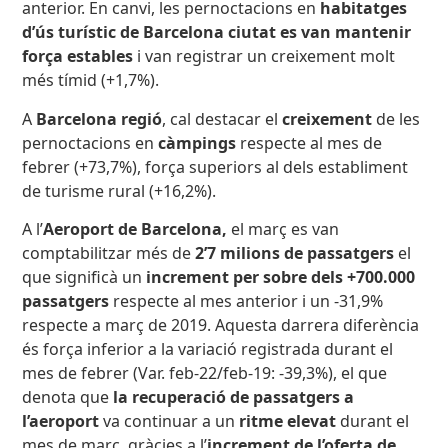
anterior. En canvi, les pernoctacions en
habitatges
d’ús turístic de Barcelona ciutat es van mantenir
força estables
i van registrar un creixement molt
més tímid (+1,7%).
A
Barcelona regió
, cal destacar el
creixement
de les
pernoctacions en
càmpings
respecte al mes de
febrer (+73,7%), força superiors al dels establiment
de turisme rural (+16,2%).
A l’
Aeroport de Barcelona
,
el març es van
comptabilitzar més de
2’7 milions de passatgers
el
que significà un
increment per sobre dels +700.000
passatgers
respecte al mes anterior i un -31,9%
respecte a març de 2019. Aquesta darrera diferència
és força inferior a la variació registrada durant el
mes de febrer (Var. feb-22/feb-19: -39,3%), el que
denota que
la recuperació de passatgers a
l’aeroport
va continuar a un
ritme elevat
durant el
mes de març, gràcies a l’
increment de l’oferta de