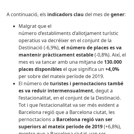
A continuació, els
indicadors clau
del mes de
gener
:
Malgrat que el
número
d’establiments d’allotjament turístic
operatius va decréixer
en el conjunt de la
Destinació (-6,9%),
el número de places es va
mantenir pràcticament estable
(-0,8%). Així, el
mes es va tancar amb una mitjana de
130.000
places disponibles
el que significa un
+4,0%
per sobre del mateix període de 2019.
El número de
turistes i pernoctacions també
es va reduir intermensualment
, degut a
l’estacionalitat, en el conjunt de la Destinació.
Tot i que l’estacionalitat va ser més evident a
Barcelona regió que a Barcelona ciutat, les
pernoctacions a
Barcelona regió van ser
superiors al mateix període de 2019
(+6,8%),
mentre que a Barcelona ciutat, van ser