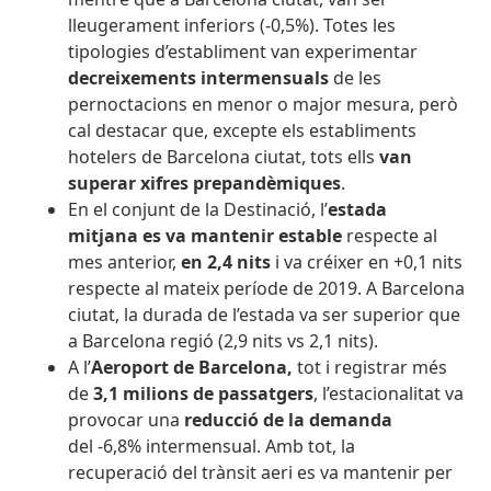
lleugerament inferiors (-0,5%). Totes les
tipologies d’establiment van experimentar
d
ecreixements intermensuals
de les
pernoctacions en menor o major mesura, però
cal destacar que, excepte els establiments
hotelers de Barcelona ciutat, tots ells
van
superar xifres prepandèmiques
.
En el conjunt de la Destinació, l’
estada
mitjana
es va mantenir estable
respecte al
mes anterior,
en 2,4 nits
i
va créixer en +0,1 nits
respecte al mateix període de 2019. A Barcelona
ciutat, la durada de l’estada va ser superior que
a Barcelona regió (2,9 nits vs 2,1 nits).
A l’
Aeroport de Barcelona
,
tot i registrar més
de
3,1 milions de passatgers
, l’estacionalitat va
provocar una
reducció de la demanda
del -6,8%
intermensual. Amb tot, la
recuperació del trànsit aeri es va mantenir per