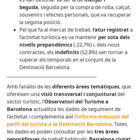
beguda
,
seguida per la compra de roba, calçat,
souvenirs i efectes personals, que va recuperar
la segona posició.
Pel que fa al mercat de treball,
l’atur registrat
a
l’activitat turística es va mantenir
per sota dels
nivells prepandèmics
(-22,7%) i, dels nous
contractes, els
indefinits
(52,8%) van tornar a
superar els temporals en el conjunt de la
Destinació Barcelona.
_________________________________________
Amb l’anàlisi de les
diferents àrees temàtiques
, que
ofereixen una
visió transversal i conjuntural
del
sector turístic, l’
Observatori del Turisme a
Barcelona
actualitza les dades de seguiment de
l’activitat i complementa així
l’informe mensual del
perfil del turista a la Destinació Barcelona
. Totes
les dades es poden consultar per les
t
res àrees
geogràfiques
de treball habituals:
Barcelona ciutat
,