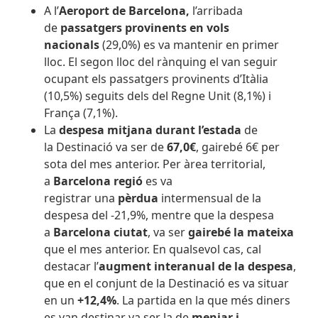
A l’
Aeroport de Barcelona,
l’arribada
de
passatgers provinents en vols
nacionals
(29,0%) es va mantenir en primer
lloc. El segon lloc del rànquing el van seguir
ocupant els passatgers provinents d’Itàlia
(10,5%) seguits dels del Regne Unit (8,1%) i
França (7,1%).
La
despesa mitjana durant l’estada
de
la Destinació va ser de
67,0€
, gairebé 6€ per
sota del mes anterior. Per àrea territorial,
a
Barcelona regió
es va
registrar una
pèrdua
intermensual de la
despesa del -21,9%, mentre que la despesa
a
Barcelona ciutat
, va ser
gairebé la mateixa
que el mes anterior. En qualsevol cas, cal
destacar l’
augment interanual de la despesa
,
que en el conjunt de la Destinació es va situar
en un
+12,4%
. La partida en la que més diners
es van destinar va ser la de
menjar i