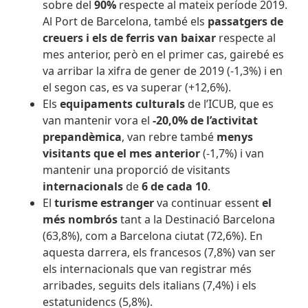
sobre del
90%
respecte al mateix període 2019.
Al Port de Barcelona, també els
passatgers de
creuers i els de ferris van baixar
respecte al
mes anterior, però en el primer cas, gairebé es
va arribar la xifra de gener de 2019 (-1,3%) i en
el segon cas, es va superar (+12,6%).
Els
equipaments culturals
de l’ICUB, que es
van mantenir vora el
-20,0% de l’activitat
prepandèmica
, van rebre també
menys
visitants que el mes anterior
(-1,7%) i van
mantenir una proporció de visitants
internacionals
de
6 de cada 10
.
El
turisme estranger
va
continuar essent
el
més nombrós
tant a la Destinació Barcelona
(63,8%), com a Barcelona ciutat (72,6%). En
aquesta darrera, els francesos (7,8%) van ser
els internacionals que van registrar més
arribades, seguits dels italians (7,4%) i els
estatunidencs (5,8%).