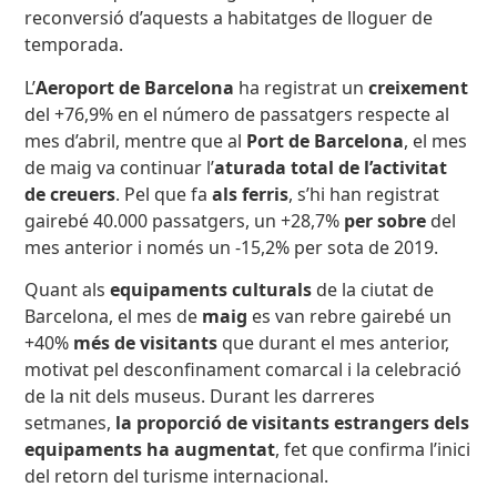
reconversió d’aquests a habitatges de lloguer de
temporada.
L’
Aeroport de Barcelona
ha registrat un
creixement
del +76,9% en el número de passatgers respecte al
mes d’abril, mentre que al
Port de Barcelona
, el mes
de maig va continuar l’
aturada total de l’activitat
de creuers
. Pel que fa
als
ferris
, s’hi han registrat
gairebé 40.000 passatgers, un +28,7%
per sobre
del
mes anterior i només un -15,2% per sota de 2019.
Quant als
equipaments culturals
de la ciutat de
Barcelona, el mes de
maig
es van rebre gairebé un
+40%
més de visitants
que durant el mes anterior,
motivat pel desconfinament comarcal i la celebració
de la nit dels museus. Durant les darreres
setmanes,
la proporció de visitants estrangers dels
equipaments ha augmentat
, fet que confirma l’inici
del retorn del turisme internacional.