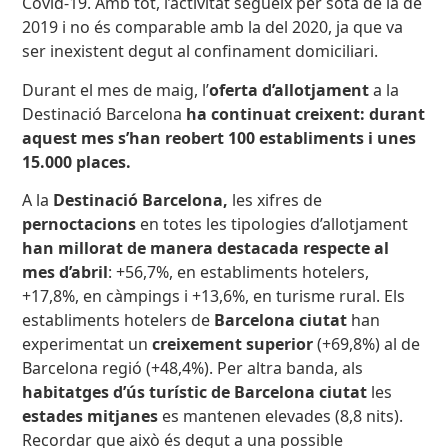
Covid-19. Amb tot, l’activitat segueix per sota de la de
2019 i no és comparable amb la del 2020, ja que va
ser inexistent degut al confinament domiciliari.
Durant el mes de maig, l’
oferta
d’allotjament
a la
Destinació Barcelona
ha continuat creixent:
durant
aquest mes s’han reobert 100 establiments i unes
15.000 places.
A la
Destinació Barcelona
,
les xifres de
pernoctacions
en totes les tipologies d’allotjament
han millorat de manera destacada
respecte al
mes d’abril
: +56,7%, en establiments hotelers,
+17,8%, en càmpings i +13,6%, en turisme rural. Els
establiments hotelers de
Barcelona ciutat
han
experimentat un
creixement superior
(+69,8%) al de
Barcelona regió (+48,4%). Per altra banda, als
habitatges d’ús turístic de Barcelona ciutat
les
estades mitjanes
es mantenen elevades (8,8 nits).
Recordar que això és degut a una possible