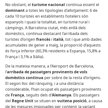
No obstant, el
turisme nacional
continua essent el
dominant
a totes les tipologies d’allotjament: 6 de
cada 10 turistes en establiments hotelers són
espanyols i quasi la totalitat, en turisme rural i
càmpings. A Barcelona ciutat, més enllà dels
domèstics, continua destacant l’arribada dels
turistes d’origen
francès
i
italià
, tot i que amb dades
acumulades de gener a maig, la proporció d’aquests
és força inferior (60,3% residents a Espanya, 15,8% a
França i 3,1% a Itàlia).
De la mateixa manera, a l’Aeroport de Barcelona,
l’
arribada de passatgers provinents de vols
domèstics
continua
per sobre de la resta d’orígens.
El segon lloc del rànquing, i a una distància
considerable, l’han ocupat els passatgers provinents
de
França
, seguits dels d’
Alemanya
. Els passatgers
del
Regne Unit
se situen en
vuitena posició
, a causa
de les mesures imposades per contenir la variant