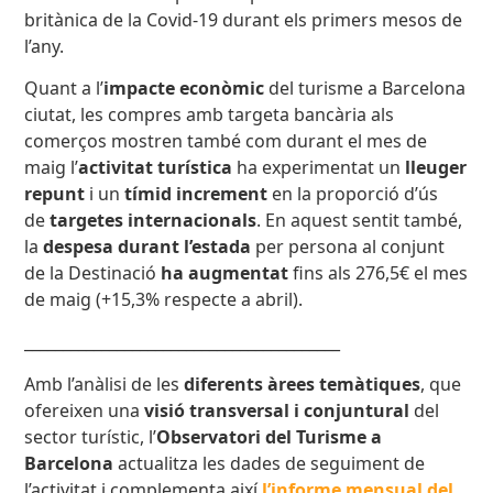
britànica de la Covid-19 durant els primers mesos de
l’any.
Quant a l’
impacte econòmic
del turisme a Barcelona
ciutat, les compres amb targeta bancària als
comerços mostren també com durant el mes de
maig l’
activitat turística
ha experimentat un
lleuger
repunt
i un
tímid increment
en la proporció d’ús
de
targetes internacionals
. En aquest sentit també,
la
despesa durant l’estada
per persona al conjunt
de la Destinació
ha augmentat
fins als 276,5€ el mes
de maig (+15,3% respecte a abril).
_________________________________________
Amb l’anàlisi de les
diferents àrees temàtiques
, que
ofereixen una
visió transversal i conjuntural
del
sector turístic, l’
Observatori del Turisme a
Barcelona
actualitza les dades de seguiment de
l’activitat i complementa així
l’informe mensual del