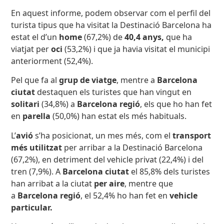
En aquest informe, podem observar com el perfil del
turista tipus que ha visitat la Destinació Barcelona ha
estat el d’un
home
(67,2%) de
40,4 anys,
que ha
viatjat per
oci
(53,2%) i que ja havia visitat el municipi
anteriorment (52,4%).
Pel que fa al
grup de viatge
, mentre a
Barcelona
ciutat
destaquen els turistes que han vingut en
solitari
(34,8%) a
Barcelona regió
, els que ho han fet
en
parella
(50,0%) han estat els més habituals.
L’
avió
s’ha posicionat, un mes més, com el
transport
més utilitzat
per arribar a la Destinació Barcelona
(67,2%), en detriment del vehicle privat (22,4%) i del
tren (7,9%). A
Barcelona ciutat
el 85,8% dels turistes
han arribat a la ciutat
per aire
, mentre que
a
Barcelona regió
, el 52,4% ho han fet en
vehicle
particular.