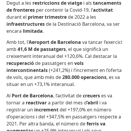
Degut a les
restriccions de viatge
i als
tancaments
de fronteres
per contenir la Covid-19, l’
activitat
durant el
primer trimestre
de 2022 a les
infraestructures
de la Destinació Barcelona, va ser
encara
limitada
.
Amb tot, l’
Aeroport de Barcelona
va tancar l’exercici
amb
41,6 M de
passatgers
, el que significà un
creixement interanual del +120,6%. Cal destacar la
recuperació
de passatgers en
vols
intercontinentals
(+241,2%) i l’increment en l’oferta
de vols, que amb més de
280.000 operacions
, es va
situar en un +73,1% interanual.
Al
Port de Barcelona
, l’activitat de
creuers
es va
tornar a
reactivar
a partir del mes d
‘abril
i va
registrar un
increment
del +197,0% en número
d’operacions i del +347,5% en passatgers respecte a
2021. Per altra banda, el número de
ferris va
augmentar
un +25,9% interanual i els seus