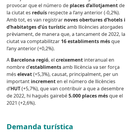
provocar que el número de
places d’allotjament
de
la ciutat es
reduís
respecte a l’any anterior (-0,2%).
Amb tot, es van registrar
noves obertures d’hotels i
d’habitatges d’ús turístic
amb llicències atorgades
prèviament, de manera que, a tancament de 2022, la
ciutat va comptabilitzar
16 establiments més
que
l’any anterior (+0,2%).
A
Barcelona regió
, el
creixement
interanual en
nombre d’
establiments
amb llicència va ser força
més
elevat
(+5,3%), causat, principalment, per un
important
increment
en el número de llicències
d’
HUT
(+5,7%), que van contribuir a que a desembre
de 2022, hi hagués gairebé
5.000 places
més
que el
2021 (+2,6%).
Demanda turística