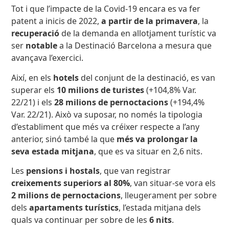
Tot i que l’impacte de la Covid-19 encara es va fer
patent a inicis de 2022,
a partir de la primavera
, la
recuperació
de la demanda en allotjament turístic va
ser
notable
a la Destinació Barcelona a mesura que
avançava l’exercici.
Així, en els
hotels
del conjunt de la destinació, es van
superar els
10 milions de turistes
(+104,8% Var.
22/21) i els
28 milions de pernoctacions
(+194,4%
Var. 22/21). Això va suposar, no només la tipologia
d’establiment que més va créixer respecte a l’any
anterior, sinó també la que
més va prolongar la
seva estada mitjana
, que es va situar en 2,6 nits.
Les
pensions i hostals
, que van registrar
creixements superiors al 80%
, van situar-se vora els
2 milions de pernoctacions
, lleugerament per sobre
dels
apartaments turístics
, l’estada mitjana dels
quals va continuar per sobre de les
6 nits
.