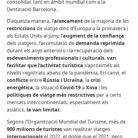
consolidar, tant en àmbit mundial com a la
Destinació Barcelona.
D’aquesta manera, l’
aixecament
de la majoria de les
restriccions
de viatge dins d’Europa a la primavera i
als Estats Units al juny, l’
augment de la confiança
dels viatgers, l’acumulació de
demanda reprimida
durant els anys anteriors i la recuperació dels
esdeveniments professionals i culturals
,
van
facilitar que l’activitat turística
s’aproximés als
nivells registrats abans de la pandèmia. En canvi, el
conflicte
entre
Rússia i Ucraïna
, la
crisi
energètica
, la situació
Covid-19
a
Xina
i les
polítiques de viatge més restrictives
per a certs
mercats intercontinentals, especialment els
asiàtics,
la van limitar.
Segons l’Organització Mundial del Turisme, més de
900 milions de turistes
van realitzar viatges
internacionals
el 2022, el doble que el 2021, pero