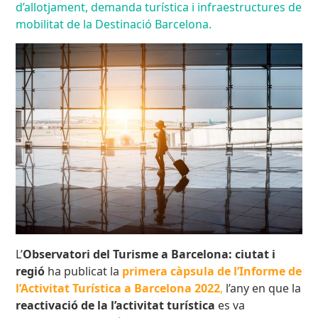
d’allotjament, demanda turística i infraestructures de
mobilitat de la Destinació Barcelona.
L’
Observatori del Turisme a Barcelona: ciutat i
regió
ha publicat la
primera càpsula de l’Informe de
l’Activitat Turística a Barcelona 2022
,
l’any en que la
reactivació de la l’activitat turística
es va