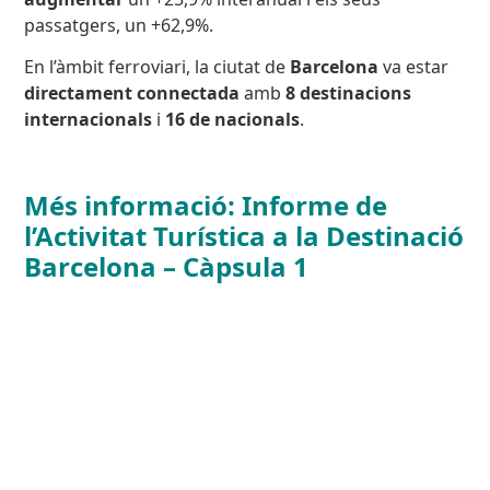
passatgers, un +62,9%.
En l’àmbit ferroviari, la ciutat de
Barcelona
va estar
directament connectada
amb
8 destinacions
internacionals
i
16 de nacionals
.
Més informació: Informe de
l’Activitat Turística a la Destinació
Barcelona – Càpsula 1