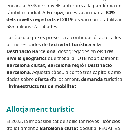
encara al 63% dels nivells anteriors a la pandèmia en
l’àmbit mundial. A
Europa
, on es va arribar al
80%
dels nivells registrats el 2019
, es van comptabilitzar
585 milions d’arribades.
La càpsula que es presenta a continuació, aporta les
primeres dades de l’
activitat turística a la
Destinació Barcelona
, desagregades en els
tres
nivells geogràfics
que treballa l’OTB habitualment:
Barcelona ciutat
,
Barcelona regió
i
Destinació
Barcelona
. Aquesta càpsula conté tres capítols amb
dades sobre
oferta
d’allotjament,
demanda
turística
i
infraestructures de mobilitat
.
Allotjament turístic
El 2022, la impossibilitat de sol·licitar noves llicències
d’allotjament a
Barcelona ciutat
degut al PEUAT, va