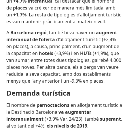
un
+4,7% interanual
, cal destacar que el nombre
de
places
va créixer de manera més limitada, amb
un
+1,7%
. La resta de tipologies d’allotjament turístic
es van mantenir pràcticament al mateix nivell.
A
Barcelona regió
, també hi va haver un
augment
interanual de l’oferta
d’allotjament turístic (+2,4%
en places), a causa, principalment, d’un augment de
la capacitat en
hotels
(+3,9%) i en
HUTs
(+1,9%), que
van sumar, entre totes dues tipologies, gairebé 4.000
places noves. Per altra banda, els albergs van veure
reduïda la seva capacitat, amb dos establiments
menys que l’any anterior i un -9,3% en places.
Demanda turística
El nombre de
pernoctacions
en allotjament turístic a
la Destinació Barcelona
va augmentar
interanualment
(+3,9% Var. 24/23), també
superant
,
al voltant del +4%,
els nivells de 2019
.