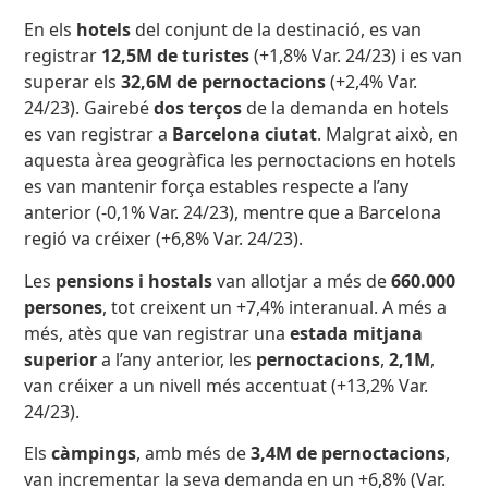
En els
hotels
del conjunt de la destinació, es van
registrar
12,5M de turistes
(+1,8% Var. 24/23) i es van
superar els
32,6M de pernoctacions
(+2,4% Var.
24/23). Gairebé
dos terços
de la demanda en hotels
es van registrar a
Barcelona ciutat
. Malgrat això, en
aquesta àrea geogràfica les pernoctacions en hotels
es van mantenir força estables respecte a l’any
anterior (-0,1% Var. 24/23), mentre que a Barcelona
regió va créixer (+6,8% Var. 24/23).
Les
pensions i hostals
van allotjar a més de
660.000
persones
, tot creixent un +7,4% interanual. A més a
més, atès que van registrar una
estada mitjana
superior
a l’any anterior, les
pernoctacions
,
2,1M
,
van créixer a un nivell més accentuat (+13,2% Var.
24/23).
Els
càmpings
, amb més de
3,4M de pernoctacions
,
van incrementar la seva demanda en un +6,8% (Var.