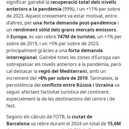
significar gairebé la
recuperació total dels nivells
anteriors a la pandèmia
(99%), i un +11% per sobre
de 2023. Aquest creixement va estar motivat, entre
d’altres, per
una forta demanda post-pandèmica
i
un
rendiment sòlid dels grans mercats emissors
.
A
Europa
, es van rebre
747M de turistes
, un +1% per
sobre de 2019, i un +5% per sobre de 2023,
principalment gràcies a una
forta demanda
interregional
. Gairebé totes les zones d’Europa van
sobrepassar els nivells anteriors a la pandèmia, però
cal destacar la
regió del Mediterrani
, amb un
increment del
+8% per sobre de 2019
. Tanmateix, la
persistència del
conflicte entre Rússia i Ucraïna
va
seguir afectant l’activitat turística del continent,
especialment la de les destinacions del centre i de
l’est.
Segons els càlculs de l’OTB, la
ciutat de
Barcelona
va rebre durant el 2024 un total de
15,6M