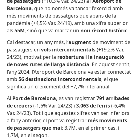
de passatgers
(+10,3% Var. 24/23) a l’
Aeroport de
Barcelona
, que no només va tancar l’exercici amb
més moviments de passatgers que abans de la
pandèmia (+4,5% Var. 24/19), amb una xifra superior
als
55M
, sinó que va marcar un
nou rècord històric
.
Cal destacar, un any més, l’
augment
de moviment de
passatgers en
vols intercontinentals
(+19,2% Var.
24/23), motivat per la
reobertura i la inauguració
de noves rutes de llarga distància
. En aquest sentit,
l’any 2024, l’Aeroport de Barcelona va estar connectat
amb
56 destinacions intercontinentals
, el que
significa un creixement del +7,7% interanual.
Al
Port de Barcelona
, es van registrar
791 arribades
de creuers
(-1,6% Var. 24/23) i
3.063 de ferris
(-6,4%
Var. 24/23). Tot i que aquestes xifres van ser inferiors
a l’any anterior, el port va registrar
més moviments
de passatgers que mai
: 3,7M, en el primer cas, i
1,7M, en el segon.