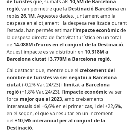
de turistes
que, sumats als
10,5M de Barcelona
regió
, van permetre que la
Destinació Barcelona
en
rebés
26,1M
. Aquestes dades, juntament amb la
despesa en allotjament i la despesa realitzada durant
l’estada, han permès estimar
l’impacte econòmic
de
la despesa directa de l’activitat turística en un total
de
14.088M d’euros en el conjunt de la Destinació
.
Aquest impacte es va distribuir en
10.318M a
Barcelona ciutat
i
3.770M a Barcelona regió
.
Cal destacar que, mentre que el
creixement
del
nombre de turistes va ser negatiu a Barcelona
ciutat
(-0,2% Var. 24/23) i
limitat a Barcelona
regió
(+1,8% Var. 24/23), l’
impacte econòmic
va ser
força
major que al 2023
, amb creixements
interanuals del +6,6% en el primer cas, i del +22,6%,
en el segon, el que va resultar en un increment
del
+10,5% interanual per al conjunt de la
Destinació
.