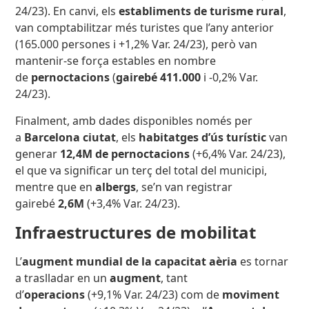
24/23). En canvi, els
establiments de turisme rural
,
van comptabilitzar més turistes que l’any anterior
(165.000 persones i +1,2% Var. 24/23), però van
mantenir-se força estables en nombre
de
pernoctacions
(
gairebé 411.000
i -0,2% Var.
24/23).
Finalment, amb dades disponibles només per
a
Barcelona ciutat
, els
habitatges d’ús turístic
van
generar
12,4M de pernoctacions
(+6,4% Var. 24/23),
el que va significar un terç del total del municipi,
mentre que en
albergs
, se’n van registrar
gairebé
2,6M
(+3,4% Var. 24/23).
Infraestructures de mobilitat
L’
augment mundial de la capacitat aèria
es tornar
a traslladar en un
augment
, tant
d’
operacions
(+9,1% Var. 24/23) com de
moviment