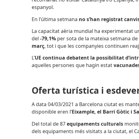
espanyol.
En l’última setmana
no s’han registrat canvi
La capacitat aèria mundial ha experimentat 
del
-79,1%
per sota de la mateixa setmana de 
març
, tot i que les companyies continuen rea
L’
UE continua debatent la possibilitat d’int
aquelles persones que hagin estat
vacunade
Oferta turística i esdev
A data 04/03/2021 a Barcelona ciutat es man
disponible eren l’
Eixample, el Barri Gòtic i S
Del total de 87
equipaments culturals
monito
dels equipaments més visitats a la ciutat, el