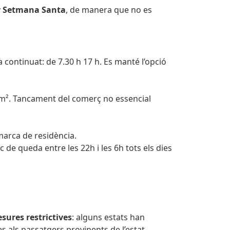
er Setmana Santa
, de manera que no es
 continuat: de 7.30 h 17 h. Es manté l’opció
0m². Tancament del comerç no essencial
marca de residència.
c de queda entre les 22h i les 6h tots els dies
ures restrictives
: alguns estats han
 als passatgers provinents de l’estat