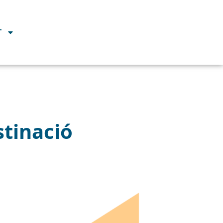
T
stinació