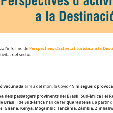
tza l’informe de
Perspectives d’activitat turística a la De
tivitat del sector.
ió vacunada
arreu del món, la Covid-19
hi segueix provoca
 dels passatgers provinents del Brasil, Sud-àfrica i el 
 de
Brasil
i de
Sud-àfrica
han de fer
quarantena
i, a partir
s
,
Ghana
,
Kenya
,
Moçambic
,
Tanzània
,
Zàmbia
,
Zimbab