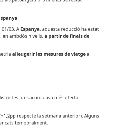
’Espanya
.
l 01/03. A
Espanya
, aquesta reducció ha estat
s
, en ambdós nivells,
a partir de finals de
metria
alleugerir les mesures de viatge
a
 districtes on s’acumulava més oferta
 (+1,2pp respecte la setmana anterior). Alguns
 tancats temporalment.