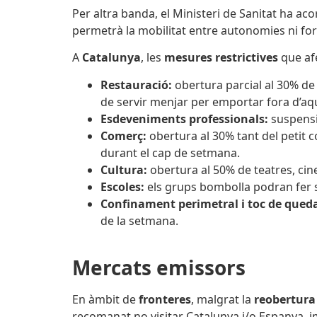
Per altra banda, el Ministeri de Sanitat ha aco
permetrà la mobilitat entre autonomies ni fora
A
Catalunya
, les
mesures restrictives
que afe
Restauració:
obertura parcial al 30% de 
de servir menjar per emportar fora d’aqu
Esdeveniments professionals:
suspensi
Comerç:
obertura al 30% tant del petit
durant el cap de setmana.
Cultura:
obertura al 50% de teatres, cin
Escoles:
els grups bombolla podran fer s
Confinament perimetral i toc de qued
de la setmana.
Mercats emissors
En àmbit de
fronteres
, malgrat la
reobertur
recomanat no visitar Catalunya i/o Espanya, i