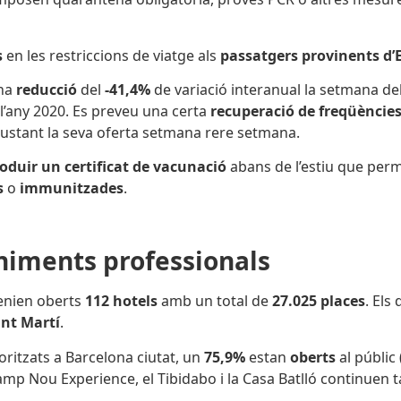
s
en les restriccions de viatge als
passatgers provinents d
una
reducció
del
-41,4%
de variació interanual la setmana de
l’any 2020. Es preveu una certa
recuperació de freqüèncie
justant la seva oferta setmana rere setmana.
roduir un certificat de vacunació
abans de l’estiu que per
s
o
immunitzades
.
eniments professionals
tenien oberts
112 hotels
amb un total de
27.025
places
. Els
ant Martí
.
ritzats a Barcelona ciutat,
un
75,9%
estan
oberts
al públic
 Camp Nou Experience, el Tibidabo i la Casa Batlló continuen