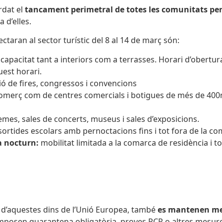
rdat el
tancament perimetral de totes les comunitats p
 d’elles.
ctaran al sector turístic del 8 al 14 de març són:
capacitat tant a interiors com a terrasses. Horari d’obertura
est horari.
ó de fires, congressos i convencions
 comerç com de centres comercials i botigues de més de 40
emes, sales de concerts, museus i sales d’exposicions.
ortides escolars amb pernoctacions fins i tot fora de la co
a nocturn:
mobilitat limitada a la comarca de residència i to
a
d’aquestes dins de l’Unió Europea, també
es mantenen mes
mposen quarantena obligatòria, proves PCR o altres mesures