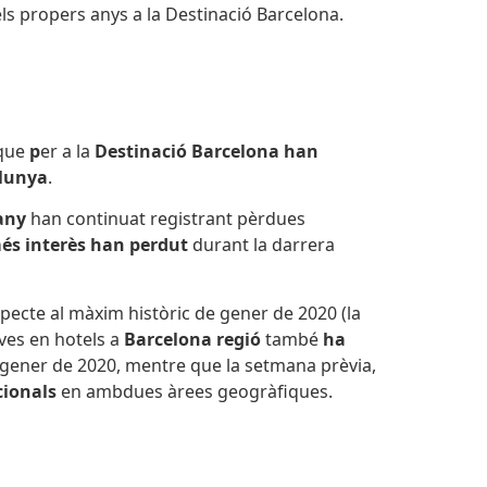
ls propers anys a la Destinació Barcelona.
 que
p
er a la
Destinació Barcelona han
lunya
.
any
han continuat registrant pèrdues
s interès han perdut
durant la darrera
pecte al màxim històric de gener de 2020 (la
ves en hotels a
Barcelona regió
també
ha
 gener de 2020, mentre que la setmana prèvia,
cionals
en ambdues àrees geogràfiques.