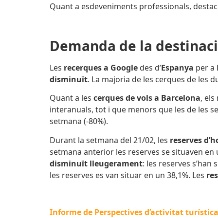
Quant a esdeveniments professionals, destaca
Demanda de la destinac
Les
recerques a Google
des d’
Espanya
per
a
disminuït
. La majoria de les cerques de les 
Quant a les
cerques de vols a Barcelona
, el
interanuals, tot i que menors que les de les 
setmana (-80%).
Durant la setmana del 21/02, les
reserves d’h
setmana anterior les reserves se situaven en 
disminuït lleugerament
: les reserves s’han 
les reserves es van situar en un 38,1%. Les
re
Informe de Perspectives d’activitat turístic