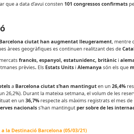
r que a data d’avui consten
101 congressos confirmats
pe
ió
Barcelona ciutat han augmentat lleugerament
, mentre
dues àrees geogràfiques es continuen realitzant des de
Cata
s mercats
francès, espanyol, estatunidenc, britànic
i
alem
setmanes prèvies
.
Els
Estats Units
i
Alemanya
són els que
mé
otels
a
Barcelona ciutat s’han mantingut
en un
26,4%
res
un 26,2%). Durant la mateixa setmana, el volum de les reser
situat en un
36,7%
respecte als màxims registrats el mes de
serves nacionals
s’han mantingut
per sobre de les interna
a a la Destinació Barcelona (05/03/21)