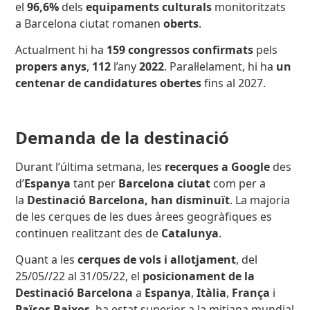
el
96,6%
dels
equipaments culturals
monitoritzats
a Barcelona ciutat romanen
oberts
.
Actualment hi ha
159 congressos confirmats
pels
propers anys
,
112
l’any
2022
. Paral·lelament, hi ha
un
centenar de candidatures obertes
fins al 2027.
Demanda de la destinació
Durant l’última setmana, les
recerques a Google
des
d’
Espanya
tant per
Barcelona ciutat
com per a
la
Destinació Barcelona, han disminuït
. La majoria
de les cerques de les dues àrees geogràfiques es
continuen realitzant des de
Catalunya
.
Quant a les
cerques de vols i allotjament
, del
25/05//22 al 31/05/22, el
posicionament de la
Destinació Barcelona
a
Espanya
,
Itàlia
,
França
i
Països Baixos
, ha estat superior a la mitjana mundial