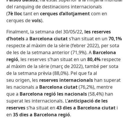
del ranquing de destinacions internacionals
(
7è lloc
tant en
cerques d’allotjament
com en
cerques de
vols
).
Finalment, la setmana del 30/05/22,
les reserves
d’hotels
a
Barcelona ciutat
s’han situat en un
70,1%
respecte al màxim de la sèrie (febrer 2022), per sota
de les de la setmana anterior (71,9%). A
Barcelona
regió
, les reserves s’han situat en un
80,4%
respecte
al màxim de la sèrie (març de 2022), també per sota
de la setmana prèvia (88,0%). Pel que fa al
seu origen, les
reserves internacionals
han superat
les nacionals a
Barcelona ciutat
(76,2%), mentre
que a
Barcelona regió
les nacionals
(58,4%) han
superat les internacionals. L’
anticipació de les
reserves
s’ha situat en
43 dies a Barcelona ciutat
i
en
35 dies a Barcelona regió
.