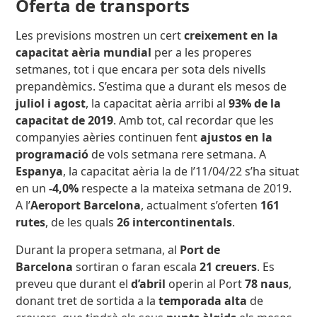
Oferta de transports
Les previsions mostren un cert
creixement en la
capacitat aèria mundial
per a les properes
setmanes, tot i que encara per sota dels nivells
prepandèmics. S’estima que a durant els mesos de
juliol i agost
, la capacitat aèria arribi al
93% de la
capacitat de 2019
. Amb tot, cal recordar que les
companyies aèries continuen fent
ajustos en la
programació
de vols setmana rere setmana. A
Espanya
, la capacitat aèria la de l’11/04/22 s’ha situat
en un
-4,0%
respecte a la mateixa setmana de 2019.
A l’
Aeroport Barcelona
, actualment s’oferten
161
rutes
, de les quals
26 intercontinentals
.
Durant la propera setmana, al
Port de
Barcelona
sortiran o faran escala
21 creuers
. Es
preveu que durant el
d’abril
operin al Port
78 naus
,
donant tret de sortida a la
temporada alta
de