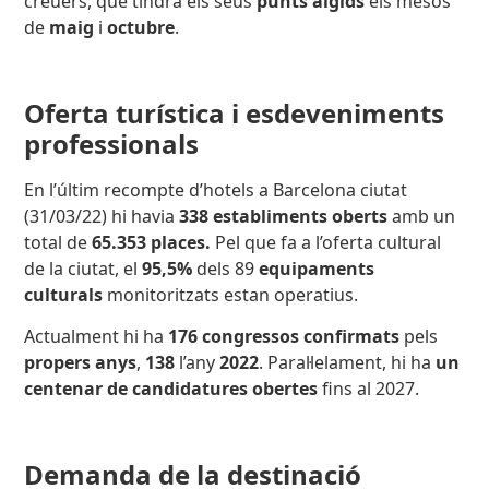
creuers, que tindrà els seus
punts àlgids
els mesos
de
maig
i
octubre
.
Oferta turística i esdeveniments
professionals
En l’últim recompte d’hotels a Barcelona ciutat
(31/03/22) hi havia
338 establiments oberts
amb un
total de
65.353 places.
Pel que fa a l’oferta cultural
de la ciutat, el
95,5%
dels 89
equipaments
culturals
monitoritzats estan operatius.
Actualment hi ha
176 congressos confirmats
pels
propers anys
,
138
l’any
2022
. Paral·lelament, hi ha
un
centenar de candidatures obertes
fins al 2027.
Demanda de la destinació