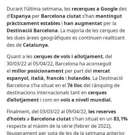
Durant l’última setmana, les
recerques a Google
des
d’
Espanya
per
Barcelona ciutat
s’han
mantingut
pràcticament estables
i
han augmentat
per la
Destinació Barcelona
. La majoria de les cerques de
les dues àrees geogràfiques es continuen realitzant
des de
Catalunya
.
Quant a les
cerques de vols i allotjament
, del
30/03/22 al 05/04/22, Barcelona ha aconseguit
el
millor posicionament
per part del
mercat
espanyol, italià, f
rancès
i
holandès
.
La Destinació
Barcelona s’ha situat en el
7è lloc
del rànquing de
destinacions internacionals tant en
cerques
d’allotjament
i com en
vols a nivell mundial
.
Finalment, del 03/03/22 al 09/04/22,
les reserves
d’hotels
a
Barcelona ciutat
s’han situat en un
83,1%
respecte al màxim de la sèrie (febrer de 2022),
lleugerament per sota de les de la setmana anterior