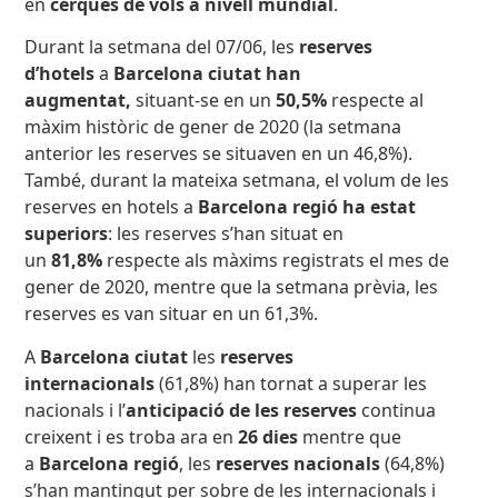
en
cerques de vols a nivell mundial
.
Durant la setmana del 07/06, les
reserves
d’hotels
a
Barcelona ciutat han
augmentat,
situant-se en un
50,5%
respecte al
màxim històric de gener de 2020 (la setmana
anterior les reserves se situaven en un 46,8%).
També, durant la mateixa setmana, el volum de les
reserves en hotels a
Barcelona regió
ha estat
superiors
: les reserves s’han situat en
un
81,8%
respecte als màxims registrats el mes de
gener de 2020, mentre que la setmana prèvia, les
reserves es van situar en un 61,3%.
A
Barcelona ciutat
les
reserves
internacionals
(61,8%)
han tornat a superar les
nacionals i l’
anticipació de les reserves
continua
creixent i es troba ara en
26 dies
mentre que
a
Barcelona regió
, les
reserves nacionals
(64,8%)
s’han mantingut per sobre de les internacionals i