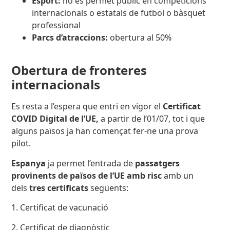
Esport:
no es permet públic en competicions
internacionals o estatals de futbol o bàsquet
professional
Parcs d’atraccions:
obertura al 50%
Obertura de fronteres
internacionals
Es resta a l’espera que entri en vigor el
Certificat
COVID Digital de l’UE,
a partir de l’01/07, tot i que
alguns països ja han començat fer-ne una prova
pilot.
Espanya
ja permet l’entrada de
passatgers
provinents de països de l’UE amb risc
amb un
dels
tres certificats
següents:
1. Certificat de vacunació
2. Certificat de diagnòstic