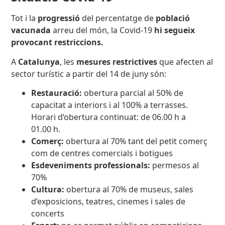
Tot i la
progressió
del percentatge de
població
vacunada
arreu del món, la Covid-19
hi segueix
provocant restriccions.
A
Catalunya
, les
mesures restrictives
que afecten al
sector turístic a partir del 14 de juny són:
Restauració:
obertura parcial al 50% de
capacitat a interiors i al 100% a terrasses.
Horari d’obertura continuat: de 06.00 h a
01.00 h.
Comerç:
obertura al 70% tant del petit comerç
com de centres comercials i botigues
Esdeveniments professionals:
permesos al
70%
Cultura:
obertura al 70% de museus, sales
d’exposicions, teatres, cinemes i sales de
concerts