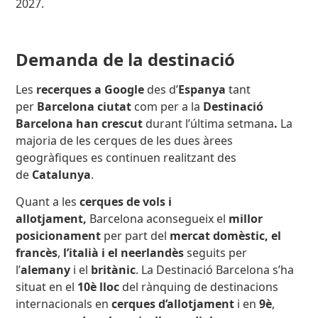
2027.
Demanda de la destinació
Les
recerques a Google
des d’
Espanya
tant
per
Barcelona ciutat
com per a la
Destinació
Barcelona
han crescut
durant l’última setmana
.
La
majoria de les cerques de les dues àrees
geogràfiques es continuen realitzant des
de
Catalunya
.
Quant a les
cerques de vols i
allotjament,
Barcelona aconsegueix el
millor
posicionament
per part del
mercat domèstic, el
francès
,
l’italià i el neerlandès
seguits per
l’
alemany
i el
britànic
.
La Destinació Barcelona s’ha
situat en el
10è lloc
del rànquing de destinacions
internacionals en
cerques d’allotjament
i en
9è
,