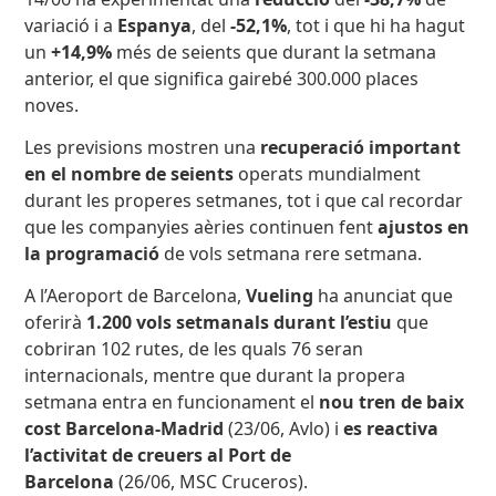
variació i a
Espanya
, del
-52,1%
, tot i que hi ha hagut
un
+14,9%
més de seients que durant la setmana
anterior, el que significa gairebé 300.000 places
noves.
Les previsions mostren una
recuperació important
en el nombre de seients
operats mundialment
durant les properes setmanes, tot i que cal recordar
que les companyies aèries continuen fent
ajustos en
la programació
de vols setmana rere setmana.
A l’Aeroport de Barcelona,
Vueling
ha anunciat que
oferirà
1.200 vols setmanals durant l’estiu
que
cobriran 102 rutes, de les quals 76 seran
internacionals, mentre que durant la propera
setmana entra en funcionament el
nou tren de baix
cost Barcelona-Madrid
(23/06, Avlo) i
es reactiva
l’activitat de creuers al Port de
Barcelona
(26/06, MSC Cruceros).