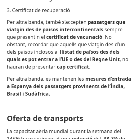
3. Certificat de recuperació
Per altra banda, també s’accepten
passatgers que
viatgin des de països intercontinentals
sempre
que presentin el
certificat de vacunació
. No
obstant, recordar que aquells que viatgin des d’un
dels països inclosos al
llistat de països des dels
quals es pot entrar a l’UE o des del Regne Unit
, no
hauran de presentar
cap certificat
.
Per altra banda, es mantenen les
mesures d’entrada
a Espanya dels passatgers provinents de l’Índia,
Brasil i Sudàfrica.
Oferta de transports
La capacitat aèria mundial durant la setmana del
14/06 ha experimentat una
reducció
del
-38,7%
de