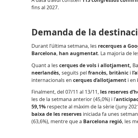
fins al 2027.
Demanda de la destinac
Durant l’última setmana, les
recerques a Goo
Barcelona
,
han augmentat
. La majoria de l
Quant a les
cerques de vols i allotjament,
Ba
neerlandès,
seguits pel
francès,
britànic
i
l’
internacionals en
cerques d’allotjament
i en
Finalment, del 07/11 al 13/11,
les reserves d’h
les de la setmana anterior (45,0%) i l’
anticipac
59,1%
respecte al màxim de la sèrie (juny 202
baixa de les reserves
iniciada fa unes setmane
(63,6%), mentre que a
Barcelona regió
, les 