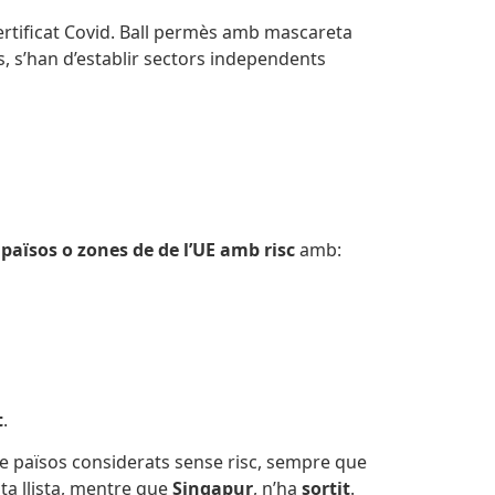
ertificat Covid. Ball permès amb mascareta
, s’han d’establir sectors independents
països o zones de de l’UE amb risc
amb:
t
.
de països
considerats sense risc,
sempre que
ta llista, mentre que
Singapur
, n’ha
sortit
.