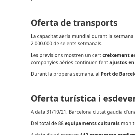
Oferta de transports
La capacitat aèria mundial durant la setmana
2.000.000 de seients setmanals.
Les previsions mostren un cert
creixement e
companyies aèries continuen fent
ajustos en
Durant la propera setmana, al
Port de Barce
Oferta turística i esdev
A data 31/10/21, Barcelona ciutat gaudia d’u
Del total de 88
equipaments culturals
monito
A data d’avui consten
113 congressos confir