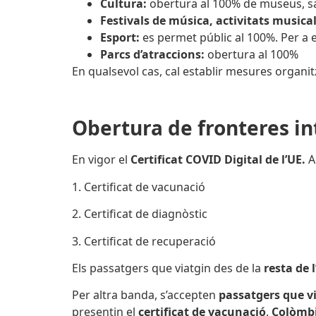
Cultura:
obertura al 100% de museus, sal
Festivals de música, activitats musical
Esport:
es permet públic al 100%. Per a 
Parcs d’atraccions:
obertura al 100%
En qualsevol cas, cal establir mesures organi
Obertura de fronteres in
En vigor el
Certificat COVID Digital de l’UE.
A
1. Certificat de vacunació
2. Certificat de diagnòstic
3. Certificat de recuperació
Els passatgers que viatgin des de la
resta de 
Per altra banda, s’accepten
passatgers que v
presentin el
certificat de vacunació
.
Colòmb