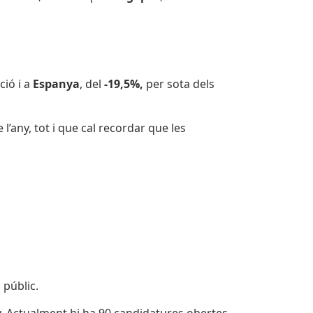
ció i a
Espanya
, del
-19,5%,
per sota dels
l’any, tot i que cal recordar que les
 públic.
y. Actualment hi ha 90 candidatures obertes