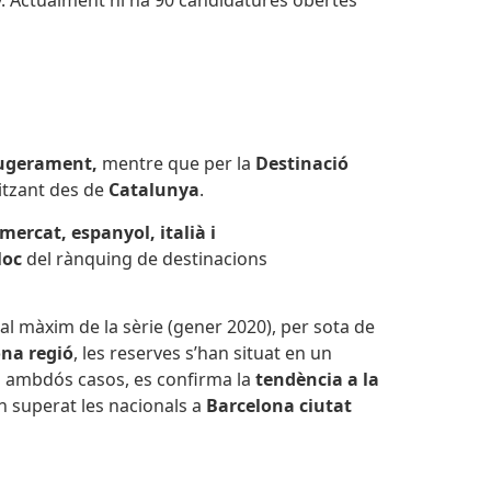
eugerament,
mentre que per la
Destinació
litzant des de
Catalunya
.
mercat, espanyol, italià i
loc
del rànquing de destinacions
al màxim de la sèrie (gener 2020), per sota de
na regió
, les reserves s’han situat en un
en ambdós casos, es confirma la
tendència a la
n superat les nacionals a
Barcelona ciutat