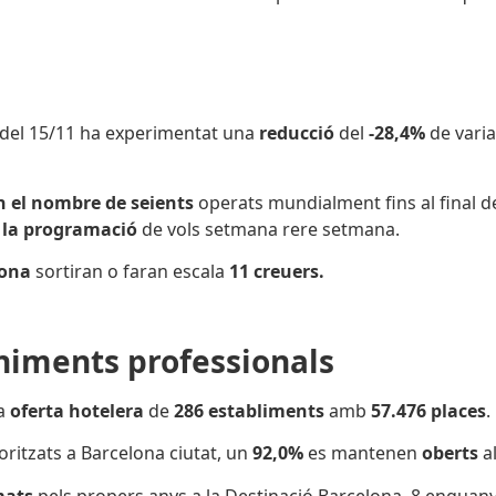
 del 15/11 ha experimentat una
reducció
del
-28,4%
de varia
n el nombre de seients
operats mundialment fins al final de 
 la programació
de vols setmana rere setmana.
lona
sortiran o faran escala
11 creuers.
eniments professionals
na
oferta hotelera
de
286 establiments
amb
57.476 places
.
ritzats a Barcelona ciutat,
un
92,0%
es mantenen
oberts
al
mats
pels propers anys a la Destinació Barcelona, 8 enguan