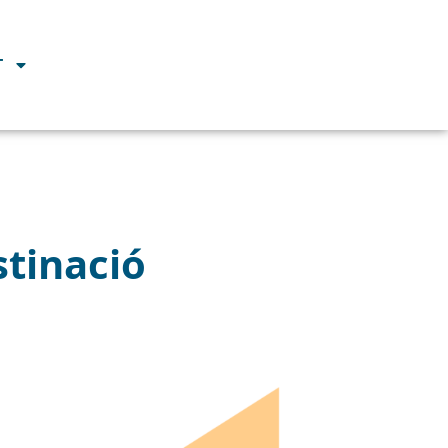
T
stinació