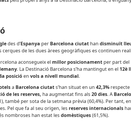
ió
gle
des d’
Espanya
per
Barcelona ciutat
han
disminuït ll
es cerques de les dues àrees geogràfiques es continuen rea
rcelona aconsegueix el
millor posicionament
per part del
alemany
.
La Destinació Barcelona s’ha mantingut en el
12è l
8a posició
en
vols a nivell mundial
.
otels
a
Barcelona ciutat
s’han situat en un
42,3%
respecte 
ió de les reserves,
ha augmentat fins als
20
dies
. A
Barcelo
1), també per sota de la setmana prèvia (60,4%). Per tant, 
s. Pel que fa al seu origen, les
reserves internacionals
ha
més nombroses han estat les
domèstiques
(61,5%).