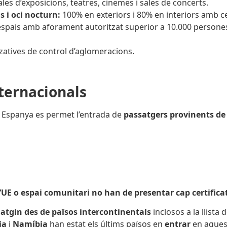
es d’exposicions, teatres, cinemes i sales de concerts.
s i oci nocturn:
100% en exteriors i 80% en interiors amb c
espais amb aforament autoritzat superior a 10.000 persones
tzatives de control d’aglomeracions.
ternacionals
 Espanya es permet l’entrada de
passatgers provinents de 
l’UE o espai comunitari no han de presentar cap certifica
iatgin des de països intercontinentals
inclosos a la llista 
ia
i
Namíbia
han estat els últims països en
entrar
en aques