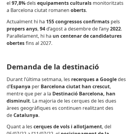
el
97,8%
dels
equipaments culturals
monitoritzats
a Barcelona ciutat romanen
oberts
.
Actualment hi ha
155 congressos confirmats
pels
propers anys
,
94
d’agost a desembre de l’any
2022
.
Paral·lelament, hi ha
un centenar de candidatures
obertes
fins al 2027.
Demanda de la destinació
Durant l’última setmana, les
recerques a Google
des
d’
Espanya
per
Barcelona ciutat han crescut
,
mentre que per a la
Destinació Barcelona, han
disminuït
. La majoria de les cerques de les dues
àrees geogràfiques es continuen realitzant des
de
Catalunya
.
Quant a les
cerques de vols i allotjament
, del
05/07/22 a l’11/07/22, el
posicionament de la