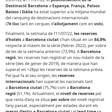
Destinació Barcelona
a
Espanya
,
França, Països
Baixos i Itàlia
ha estat superior a la mitjana mundial
del ranquing de destinacions internacionals
(
7è lloc
tant en cerques d’
allotjament
com en
vols
).
Finalment, la setmana de l’11/07/22,
les reserves
d’hotels
a
Barcelona ciutat
s’han situat en un
84,8%
respecte al màxim de la sèrie (febrer 2022), per sobre
de les de la setmana anterior (73,9%). A
Barcelona
regió
, les reserves han registrat un nou màxim de la
sèrie (des de gener de 2019), de manera que han
superat en +28pp les reserves de la setmana prèvia.
Pel que fa al seu origen, les
reserves
internacionals
han superat les nacionals tant
a
Barcelona ciutat
(75,7%) com a
Barcelona
regió
(51,1%). Actualment, el
nivell de reserves
pel
que resta d’any se situa
per sobre
del nivell registrat
l’any passat, especialment per estades durant els
mesos d’estiu a Barcelona ciutat
i el
lead time
se