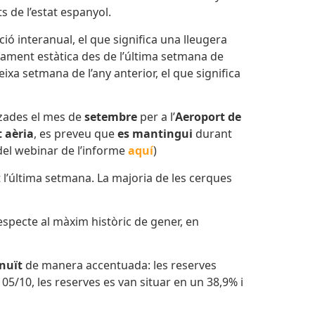
 de l’estat espanyol.
ció interanual, el que significa una lleugera
cament estàtica des de l’última setmana de
ixa setmana de l’any anterior, el que significa
tzades el mes de
setembre
per a l’
Aeroport de
 aèria
, es preveu que
es mantingui
durant
 del webinar de l’informe
aquí
)
 l’última setmana. La majoria de les cerques
especte al màxim històric de gener, en
nuït
de manera accentuada: les reserves
5/10, les reserves es van situar en un 38,9% i