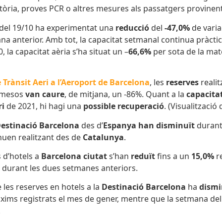
òria, proves PCR o altres mesures als passatgers provinents
 del 19/10 ha experimentat una
reducció
del
-47,0%
de varia
na anterior. Amb tot, la capacitat setmanal continua pràcti
, la capacitat aèria s’ha situat un –
66,6%
per sota de la mate
 Trànsit Aeri a l’Aeroport de Barcelona
, les
reserves
reali
s mesos
van caure
, de mitjana, un -86%. Quant a la
capacitat
ri
de 2021, hi hagi una
possible recuperació
. (Visualització
estinació Barcelona
des d’
Espanya han disminuït
durant
nuen realitzant des de
Catalunya
.
 d’hotels a
Barcelona ciutat
s’han
reduït
fins a un
15,0%
r
r durant les dues setmanes anteriors.
 les reserves en hotels a la
Destinació Barcelona
ha
dismi
ims registrats el mes de gener, mentre que la setmana del 0
.