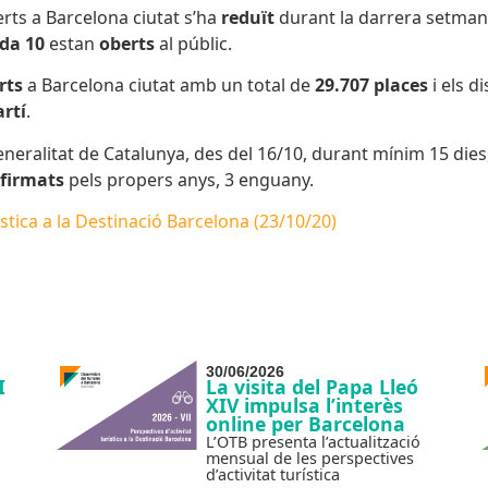
rts a Barcelona ciutat s’ha
reduït
durant la darrera setmana
ada 10
estan
oberts
al públic.
rts
a Barcelona ciutat amb un total de
29.707
places
i els d
artí
.
neralitat de Catalunya, des del 16/10, durant mínim 15 dies
firmats
pels propers anys, 3 enguany.
ística a la Destinació Barcelona (23/10/20)
30/06/2026
I
La visita del Papa Lleó
XIV impulsa l’interès
online per Barcelona
L’OTB presenta l’actualització
mensual de les perspectives
d’activitat turística