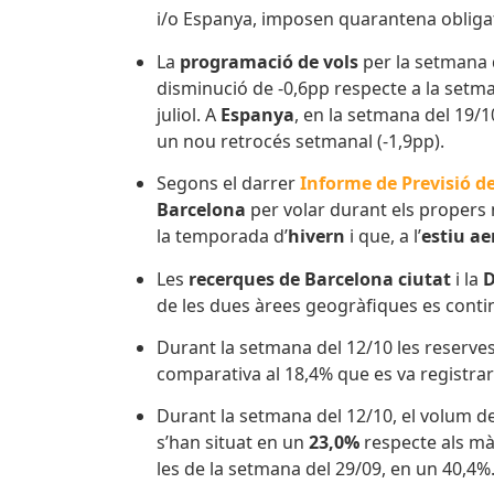
i/o Espanya, imposen quarantena obligat
La
programació de vols
per la setmana
disminució de -0,6pp respecte a la setma
juliol. A
Espanya
, en la setmana del 19/10
un nou retrocés setmanal (-1,9pp).
Segons el darrer
Informe de Previsió de
Barcelona
per volar durant els proper
la temporada d’
hivern
i que, a l’
estiu ae
Les
recerques de Barcelona ciutat
i la
D
de les dues àrees geogràfiques es conti
Durant la setmana del 12/10 les reserves
comparativa al 18,4% que es va registra
Durant la setmana del 12/10, el volum de
s’han situat en un
23,0%
respecte als màx
les de la setmana del 29/09, en un 40,4%