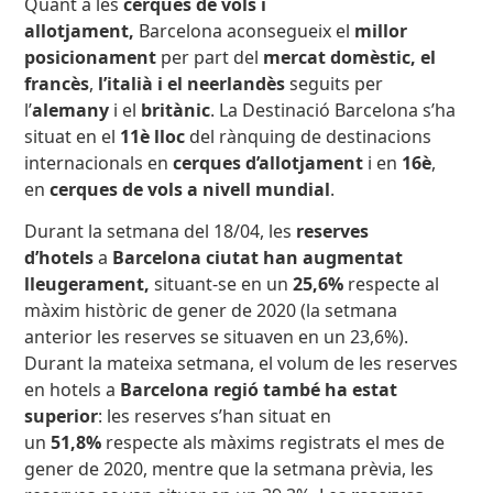
Quant a les
cerques de vols i
allotjament,
Barcelona aconsegueix el
millor
posicionament
per part del
mercat domèstic, el
francès
,
l’italià i el neerlandès
seguits per
l’
alemany
i el
britànic
.
La Destinació Barcelona s’ha
situat en el
11è lloc
del rànquing de destinacions
internacionals en
cerques d’allotjament
i en
16è
,
en
cerques de vols a nivell mundial
.
Durant la setmana del 18/04, les
reserves
d’hotels
a
Barcelona ciutat han augmentat
lleugerament,
situant-se en un
25,6%
respecte al
màxim històric de gener de 2020 (la setmana
anterior les reserves se situaven en un 23,6%).
Durant la mateixa setmana, el volum de les reserves
en hotels a
Barcelona regió
també ha estat
superior
: les reserves s’han situat en
un
51,8%
respecte als màxims registrats el mes de
gener de 2020, mentre que la setmana prèvia, les