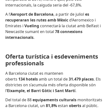
internacionals, la caiguda seria del -67,8%.
A l’
Aeroport de Barcelona
, a partir de juliol
es
recuperaran les rutes amb Mèxic
d’Aeromexico i
Emirates i
Vueling
connectarà la ciutat amb Belfast i
Newcastle sumant en total
78 connexions
internacionals
.
Oferta turística i esdeveniments
professionals
A Barcelona ciutat es mantenen
oberts
134 hotels
amb un total de
31.479
places
. Els
districtes on s’acumula més oferta disponible són
l’
Eixample, el Barri Gòtic i Sant Martí
.
Del total de 88
equipaments culturals
monitoritzats
a Barcelona ciutat,
un
81,8%
estan
oberts
al públic.