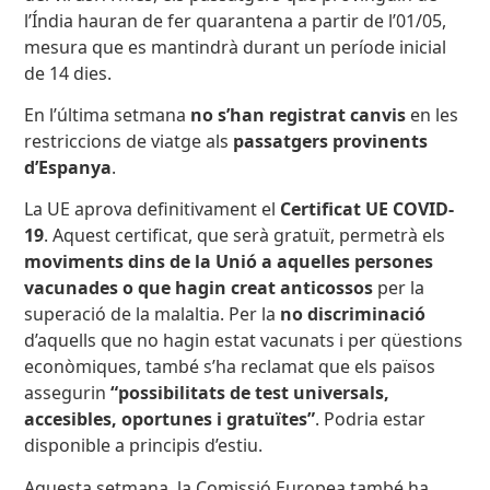
l’Índia hauran de fer quarantena a partir de l’01/05,
mesura que es mantindrà durant un període inicial
de 14 dies.
En l’última setmana
no s’han registrat canvis
en les
restriccions de viatge als
passatgers provinents
d’Espanya
.
La UE aprova definitivament el
Certificat UE COVID-
19
. Aquest certificat, que serà gratuït, permetrà els
moviments dins de la Unió a aquelles
persones
vacunades o que hagin creat anticossos
per la
superació de la malaltia. Per la
no discriminació
d’aquells que no hagin estat vacunats i per qüestions
econòmiques, també s’ha reclamat que els països
assegurin
“possibilitats de test universals,
accesibles, oportunes i gratuïtes”
. Podria estar
disponible a principis d’estiu.
Aquesta setmana, la Comissió Europea també ha