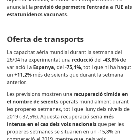
anunciat la
previsió de permetre l’entrada a l’UE als
estatunidencs vacunats
.
Oferta de transports
La capacitat aèria mundial durant la setmana del
26/04 ha experimentat una
reducció
del
-43,8%
de
variació i a
Espanya
, del
-75,1%
, tot i que hi ha hagut
un
+11,2%
més de seients que durant la setmana
anterior.
Les previsions mostren una
recuperació tímida en
el nombre de seients
operats mundialment durant
les properes setmanes, tot i que lluny dels nivells de
2019 (-37,5%). Aquesta recuperació seria
més
intensa en el cas dels vols nacionals
que per les
properes setmanes se situarien en un -15,8% en
comparació al 2019, mentre que, pels vols