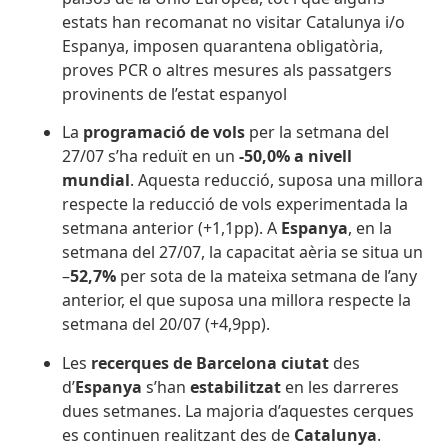
estats han recomanat no visitar Catalunya i/o
Espanya, imposen quarantena obligatòria,
proves PCR o altres mesures als passatgers
provinents de l’estat espanyol
La
programació de vols
per la setmana del
27/07 s’ha reduït en un
-50,0% a nivell
mundial
. Aquesta reducció, suposa una millora
respecte la reducció de vols experimentada la
setmana anterior (+1,1pp). A
Espanya
, en la
setmana del 27/07, la capacitat aèria se situa un
–
52,7%
per sota de la mateixa setmana de l’any
anterior, el que suposa una millora
respecte la
setmana del 20/07 (+4,9pp).
Les
recerques de Barcelona ciutat
des
d’
Espanya
s’han
estabilitzat
en les darreres
dues setmanes. La majoria d’aquestes cerques
es continuen realitzant des de
Catalunya
.