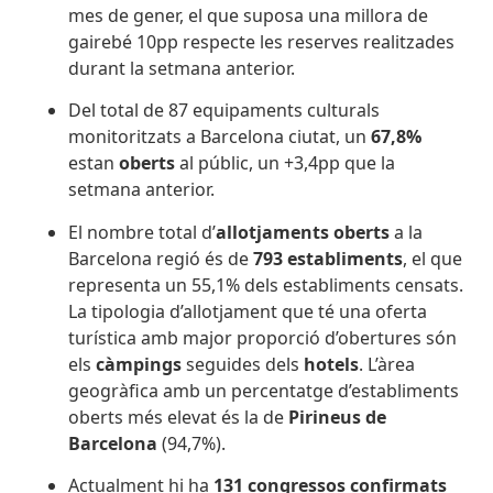
mes de gener, el que suposa una millora de
gairebé 10pp respecte les reserves realitzades
durant la setmana anterior.
Del total de 87 equipaments culturals
monitoritzats a Barcelona ciutat, un
67,8%
estan
oberts
al públic, un +3,4pp que la
setmana anterior.
El nombre total d’
allotjaments oberts
a la
Barcelona regió és de
793 establiments
, el que
representa un 55,1% dels establiments censats.
La tipologia d’allotjament que té una oferta
turística amb major proporció d’obertures són
els
càmpings
seguides dels
hotels
. L’àrea
geogràfica amb un percentatge d’establiments
oberts més elevat és la de
Pirineus de
Barcelona
(94,7%).
Actualment hi ha
131 congressos confirmats