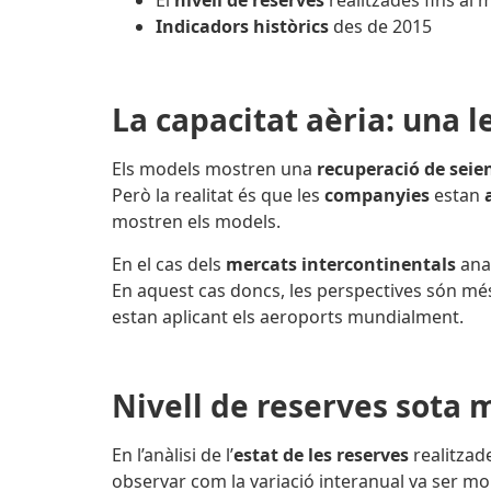
El
nivell de reserves
realitzades fins al 
Indicadors històrics
des de 2015
La capacitat aèria: una 
Els models mostren una
recuperació de seie
Però
la realitat és que les
companyies
estan
mostren els models.
En el cas dels
mercats intercontinentals
anal
En aquest cas doncs, les perspectives són més
estan aplicant els aeroports mundialment.
Nivell de reserves sota 
En l’anàlisi de l’
estat de les reserves
realitzad
observar com la variació interanual va ser molt 