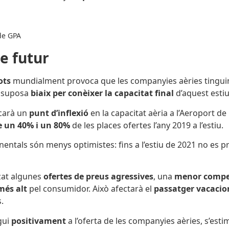
 de GPA
e futur
ots
mundialment provoca que les companyies aèries tinguin
ò suposa
biaix per conèixer la capacitat final
d’aquest estiu
arà un
punt d’inflexió
en la capacitat aèria a l’Aeroport d
e un 40% i un 80%
de les places ofertes l’any 2019 a l’estiu.
nentals són menys optimistes: fins a l’estiu de 2021 no es 
zat algunes
ofertes de preus agressives
, una
menor compe
més alt
pel consumidor. Això afectarà el
passatger vacacio
.
gui
positivament
a l’oferta de les companyies aèries, s’esti