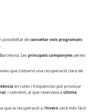
 possibilitat de
cancel·lar vols programats
.
e Barcelona. Les
principals companyies
aèries
preveu que s’observi una recuperació clara de
tència
en rutes i freqüències pot provocar
nal
, i sobretot, al que reservava a
última
ma que la recuperació a l’
hivern
serà més fàcil.