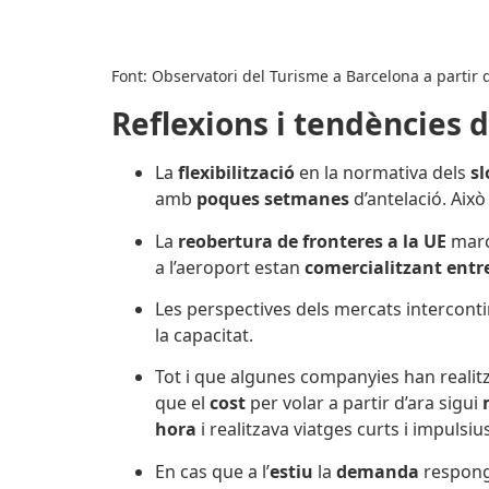
Font: Observatori del Turisme a Barcelona a partir
Reflexions i tendències d
La
flexibilització
en la normativa dels
sl
amb
poques setmanes
d’antelació. Aix
La
reobertura de fronteres a la UE
marc
a l’aeroport estan
comercialitzant
entr
Les perspectives dels mercats interconti
la capacitat.
Tot i que algunes companyies han realit
que el
cost
per volar a partir d’ara sigui
hora
i realitzava viatges curts i impulsius
En cas que a l’
estiu
la
demanda
respon