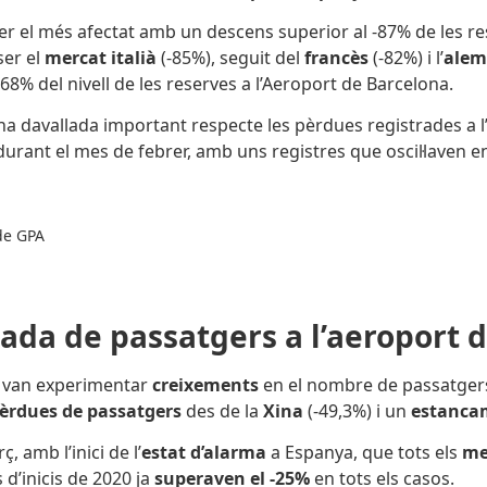
er el més afectat amb un descens superior al -87% de les re
ser el
mercat italià
(-85%), seguit del
francès
(-82%) i l’
alem
8% del nivell de les reserves a l’Aeroport de Barcelona.
 davallada important respecte les pèrdues registrades a l’
durant el mes de febrer, amb uns registres que oscil·laven ent
 de GPA
ibada de passatgers a l’aeroport 
s van experimentar
creixements
en el nombre de passatgers 
èrdues de passatgers
des de la
Xina
(-49,3%) i un
estanca
, amb l’inici de l’
estat d’alarma
a Espanya, que tots els
me
 d’inicis de 2020 ja
superaven el -25%
en tots els casos.