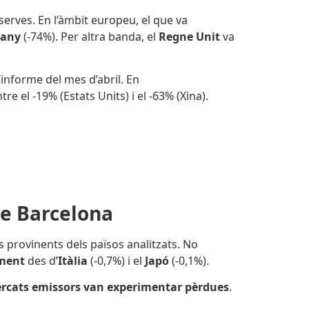
serves. En l’àmbit europeu, el que va
any
(-74%). Per altra banda, el
Regne Unit
va
informe del mes d’abril. En
re el -19% (Estats Units) i el -63% (Xina).
de Barcelona
provinents dels països analitzats. No
ment
des d’
Itàlia
(-0,7%) i el
Japó
(-0,1%).
rcats emissors van experimentar pèrdues
.