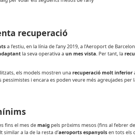
maig per volar els següents mesos de l’any
lenta recuperació
nts
a l’estiu, en la línia de l’any 2019, a l’Aeroport de Barcel
adaptant
la seva operativa a
un mes vista
. Per tant, la
recu
itzats, els models mostren una
recuperació molt inferior
a
 pessimistes i encara es poden veure més agreujades per la f
mínims
es fins el mes de
maig
pels pròxims mesos (fins al febrer de 
similar a la de la resta d’
aeroports espanyols
en tots els 