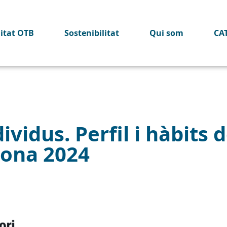
litat OTB
Sostenibilitat
Qui som
CA
vidus. Perfil i hàbits de
lona 2024