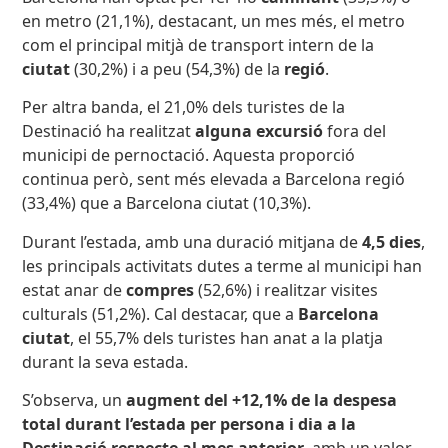
en metro (21,1%), destacant, un mes més, el metro
com el principal mitjà de transport intern de la
ciutat
(30,2%) i a peu (54,3%) de la
regió
.
Per altra banda, el 21,0% dels turistes de la
Destinació ha realitzat
alguna excursió
fora del
municipi de pernoctació. Aquesta proporció
continua però, sent més elevada a Barcelona regió
(33,4%) que a Barcelona ciutat (10,3%).
Durant l’estada, amb una duració mitjana de
4,5 dies
,
les principals activitats dutes a terme al municipi han
estat anar de
compres
(52,6%) i realitzar visites
culturals (51,2%). Cal destacar, que a
Barcelona
ciutat
, el 55,7% dels turistes han anat a la platja
durant la seva estada.
S’observa, un
augment del +12,1% de la despesa
total durant l’estada per persona i dia a la