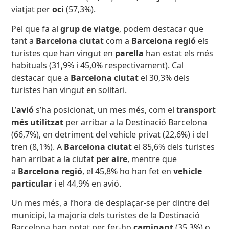
viatjat per
oci
(57,3%).
Pel que fa al
grup de viatge
, podem destacar que
tant a
Barcelona ciutat
com a
Barcelona regió
els
turistes que han vingut en
parella
han estat els més
habituals (31,9% i 45,0% respectivament). Cal
destacar que a
Barcelona ciutat
el 30,3% dels
turistes han vingut en solitari.
L’
avió
s’ha posicionat, un mes més, com el
transport
més utilitzat
per arribar a la Destinació Barcelona
(66,7%), en detriment del vehicle privat (22,6%) i del
tren (8,1%). A
Barcelona ciutat
el 85,6% dels turistes
han arribat a la ciutat
per aire
, mentre que
a
Barcelona regió
, el 45,8% ho han fet en
vehicle
particular
i el 44,9% en avió.
Un mes més, a l’hora de desplaçar-se per dintre del
municipi, la majoria dels turistes de la Destinació
Barcelona han optat per fer-ho
caminant
(35,3%) o