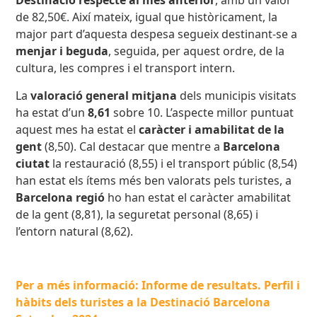
Destinació respecte al mes anterior
, amb un valor
de 82,50€. Així mateix, igual que històricament, la
major part d’aquesta despesa segueix destinant-se a
menjar i beguda
, seguida, per aquest ordre, de la
cultura, les compres i el transport intern.
La
valoració general mitjana
dels municipis visitats
ha estat d’un
8,61
sobre 10. L’aspecte millor puntuat
aquest mes ha estat el
caràcter i amabilitat de la
gent
(8,50). Cal destacar que mentre a
Barcelona
ciutat
la restauració (8,55) i el transport públic (8,54)
han estat els ítems més ben valorats pels turistes, a
Barcelona regió
ho han estat el caràcter amabilitat
de la gent (8,81), la seguretat personal (8,65) i
l’entorn natural (8,62).
Per a més informació: Informe de resultats. Perfil i
hàbits dels turistes a la Destinació Barcelona