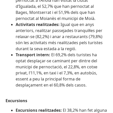
pernoctat a l’Anoia han visitat la ciutat
d’Igualada, el 52,7% que han pernoctat al
Bages, Montserrat i el 51,9% dels que han
pernoctat al Moianès el municipi de Moià.
Activitats realitzades:
Igual que en anys
anteriors, realitzar passejades tranquil·les per
relaxar-se (82,2%) i anar a restaurants (79,8%)
són les activitats més realitzades pels turistes
durant la seva estada a la regió.
Transport intern:
El 69,2% dels turistes ha
optat desplaçar-se caminant per dintre del
municipi de pernoctació, el 22,8%, en cotxe
privat, l’11,1%, en taxi i el 7,3%, en autobús,
essent a peu la principal forma de
desplaçament en el 60,8% dels casos.
Excursions
Excursions realitzades:
El 38,2% han fet alguna