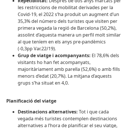
Repetibilitat:
Després de dos anys marcats per
les restriccions de mobilitat derivades per la
Covid-19, el 2022 s’ha produït un augment d’un
35,3% del número dels turistes que visiten per
primera vegada la regió de Barcelona (50,2%),
assolint d’aquesta manera un perfil molt similar
al que teníem en els anys pre-pandèmics
(-0,3pp Var.22/19).
Grup de viatge i acompanyants:
El 78,6% dels
visitants ho han fet acompanyats,
majoritàriament amb parella (52,6%) o amb fills
menors d’edat (20,7%). La mitjana d’aquests
grups s’ha situat en 4,0.
Planificació del viatge
Destinacions alternatives:
Tot i que cada
vegada més turistes contemplen destinacions
alternatives a l’hora de planificar el seu viatge,