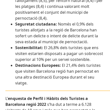
l’allotjament (8,5), per l’entorn natural (8,4) i per
les platges (8,4) i continua valorant molt
positivament el conjunt del municipi de
pernoctació (8,4).
Seguretat ciutadana:
Només el 0,9% dels
turistes allotjats a la regió de Barcelona han
sofert un delicte o intent de delicte durant la
seva estada al municipi de pernoctació.
Sostenibilitat:
El 26,8% dels turistes que ens
visiten estarien disposats a pagar un sobrecost
superior al 10% per un servei sostenible.
Destinacions Europees:
El 21,4% dels turistes
que visiten Barcelona regió han pernoctat en
una altra destinació Europea durant el seu
viatge.
____________________________________________________________
L’
enquesta de Perfil i Hàbits dels Turistes a
Barcelona regió 2022
s’ha dut a terme a 6.128