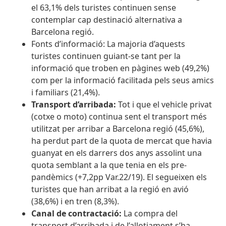
el 63,1% dels turistes continuen sense
contemplar cap destinació alternativa a
Barcelona regió.
Fonts d’informació: La majoria d’aquests
turistes continuen guiant-se tant per la
informació que troben en pàgines web (49,2%)
com per la informació facilitada pels seus amics
i familiars (21,4%).
Transport d’arribada:
Tot i que el vehicle privat
(cotxe o moto) continua sent el transport més
utilitzat per arribar a Barcelona regió (45,6%),
ha perdut part de la quota de mercat que havia
guanyat en els darrers dos anys assolint una
quota semblant a la que tenia en els pre-
pandèmics (+7,2pp Var.22/19). El segueixen els
turistes que han arribat a la regió en avió
(38,6%) i en tren (8,3%).
Canal de contractació:
La compra del
transport d’arribada i de l’allotjament s’ha