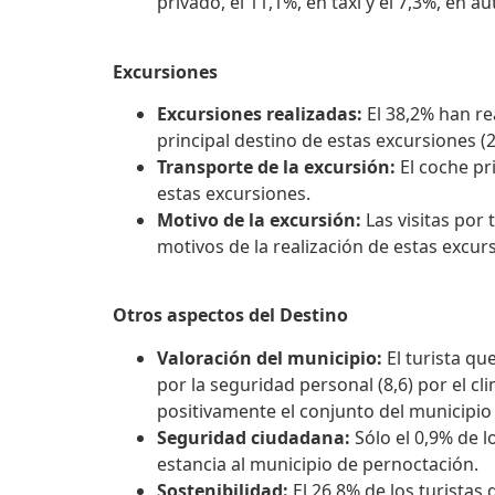
privado, el 11,1%, en taxi y el 7,3%, en 
Excursiones
Excursiones realizadas:
El 38,2% han re
principal destino de estas excursiones (
Transporte de la excursión:
El coche pr
estas excursiones.
Motivo de la excursión:
Las visitas por 
motivos de la realización de estas excur
Otros aspectos del Destino
Valoración del municipio:
El turista qu
por la seguridad personal (8,6) por el cli
positivamente el conjunto del municipio 
Seguridad ciudadana:
Sólo el 0,9% de l
estancia al municipio de pernoctación.
Sostenibilidad:
El 26,8% de los turistas