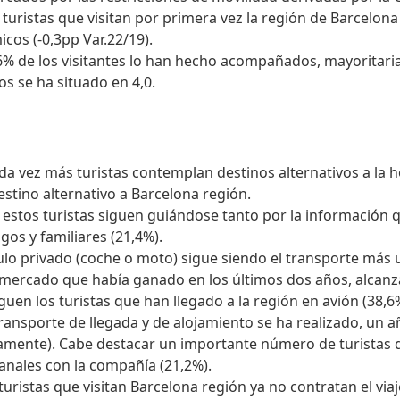
ristas que visitan por primera vez la región de Barcelona 
cos (-0,3pp Var.22/19).
,6% de los visitantes lo han hecho acompañados, mayoritari
s se ha situado en 4,0.
a vez más turistas contemplan destinos alternativos a la hor
stino alternativo a Barcelona región.
 estos turistas siguen guiándose tanto por la información
gos y familiares (21,4%).
lo privado (coche o moto) sigue siendo el transporte más u
e mercado que había ganado en los últimos dos años, alcanza
uen los turistas que han llegado a la región en avión (38,6%
ransporte de llegada y de alojamiento se ha realizado, un 
amente). Cabe destacar un importante número de turistas q
anales con la compañía (21,2%).
turistas que visitan Barcelona región ya no contratan el vi