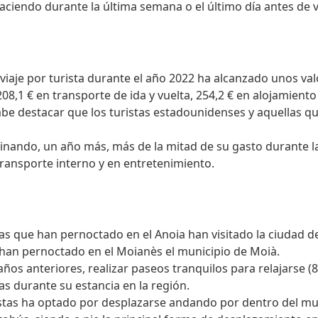
aciendo durante la última semana o el último día antes de vi
viaje por turista durante el año 2022 ha alcanzado unos va
208,1 € en transporte de ida y vuelta, 254,2 € en alojamiento 
abe destacar que los turistas estadounidenses y aquellas q
stinando, un año más, más de la mitad de su gasto durante l
transporte interno y en entretenimiento.
tas que han pernoctado en el Anoia han visitado la ciudad d
 han pernoctado en el Moianès el municipio de Moià.
años anteriores, realizar paseos tranquilos para relajarse (8
as durante su estancia en la región.
ristas ha optado por desplazarse andando por dentro del mun