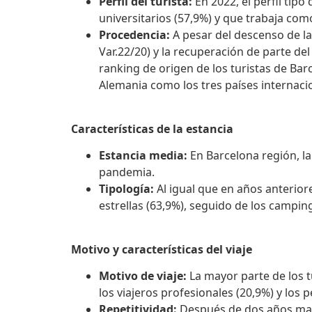
Perfil del turista:
En 2022, el perfil tip
universitarios (57,9%) y que trabaja com
Procedencia:
A pesar del descenso de la
Var.22/20) y la recuperación de parte d
ranking de origen de los turistas de Bar
Alemania como los tres países internacio
Características de la estancia
Estancia media:
En Barcelona región, la
pandemia.
Tipología:
Al igual que en años anterior
estrellas (63,9%), seguido de los camping
Motivo y características del viaje
Motivo de viaje:
La mayor parte de los t
los viajeros profesionales (20,9%) y los 
Repetitividad:
Después de dos años marc