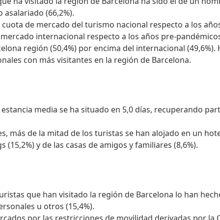
o que ha visitado la región de Barcelona ha sido el de un ho
o asalariado (66,2%).
 cuota de mercado del turismo nacional respecto a los año
el mercado internacional respecto a los años pre-pandémicos
celona región (50,4%) por encima del internacional (49,6%).
nales con más visitantes en la región de Barcelona.
 estancia media se ha situado en 5,0 días, recuperando part
es, más de la mitad de los turistas se han alojado en un hote
s (15,2%) y de las casas de amigos y familiares (8,6%).
uristas que han visitado la región de Barcelona lo han hech
personales u otros (15,4%).
ados por las restricciones de movilidad derivadas por la 