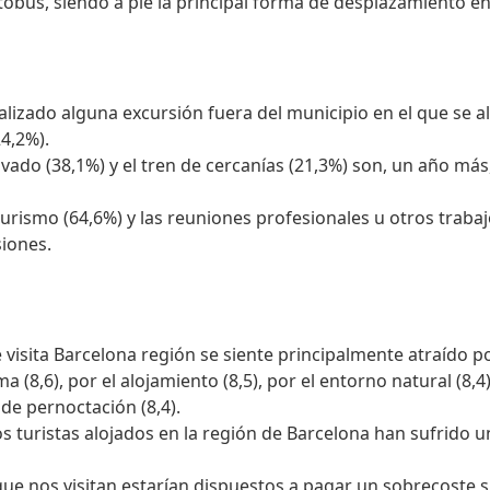
autobús, siendo a pie la principal forma de desplazamiento en
alizado alguna excursión fuera del municipio en el que se al
24,2%).
ivado (38,1%) y el tren de cercanías (21,3%) son, un año más
turismo (64,6%) y las reuniones profesionales u otros trabaj
siones.
e visita Barcelona región se siente principalmente atraído por
ma (8,6), por el alojamiento (8,5), por el entorno natural (8,
de pernoctación (8,4).
os turistas alojados en la región de Barcelona han sufrido u
 que nos visitan estarían dispuestos a pagar un sobrecoste s