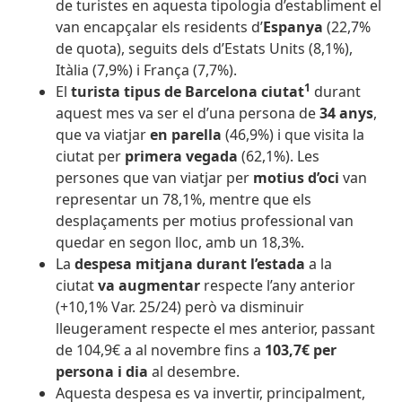
de turistes en aquesta tipologia d’establiment el
van encapçalar els residents d’
Espanya
(22,7%
de quota), seguits dels d’Estats Units (8,1%),
Itàlia (7,9%) i França (7,7%).
1
El
turista tipus de Barcelona ciutat
durant
aquest mes va ser el d’una persona de
34 anys
,
que va viatjar
en parella
(46,9%) i que visita la
ciutat per
primera vegada
(62,1%). Les
persones que van viatjar per
motius d’oci
van
representar un 78,1%, mentre que els
desplaçaments per motius professional van
quedar en segon lloc, amb un 18,3%.
La
despesa mitjana durant l’estada
a la
ciutat
va augmentar
respecte l’any anterior
(+10,1% Var. 25/24) però va disminuir
lleugerament respecte el mes anterior, passant
de 104,9€ a al novembre fins a
103,7€ per
persona i dia
al desembre.
Aquesta despesa es va invertir, principalment,