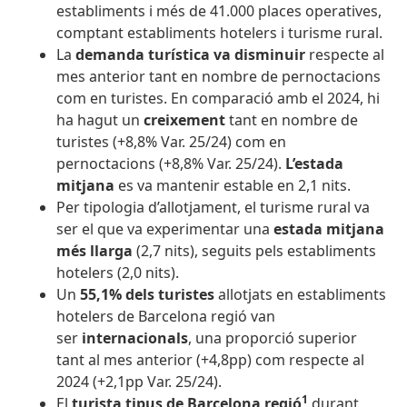
establiments i més de 41.000 places operatives,
comptant establiments hotelers i turisme rural.
La
demanda turística
va disminuir
respecte al
mes anterior tant en nombre de pernoctacions
com en turistes. En comparació amb el 2024, hi
ha hagut un
creixement
tant en nombre de
turistes (+8,8% Var. 25/24) com en
pernoctacions (+8,8% Var. 25/24).
L’estada
mitjana
es va mantenir estable en 2,1 nits.
Per tipologia d’allotjament, el turisme rural
va
ser el que va experimentar una
estada mitjana
més llarga
(2,7 nits), seguits pels establiments
hotelers (2,0 nits).
Un
55,1% dels turistes
allotjats en establiments
hotelers de Barcelona regió van
ser
internacionals
, una proporció superior
tant al mes anterior (+4,8pp) com respecte al
2024 (+2,1pp Var. 25/24).
1
El
turista tipus de Barcelona regió
durant