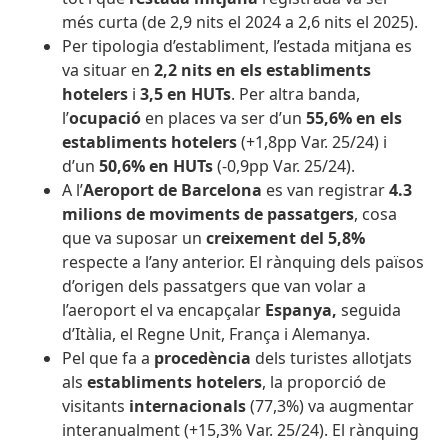
més curta (de 2,9 nits el 2024 a 2,6 nits el 2025).
Per tipologia d’establiment, l’estada mitjana es
va situar en
2,2 nits en els establiments
hotelers
i
3,5 en HUTs
. Per altra banda,
l’
ocupació
en places va ser d’un
55,6% en els
establiments hotelers
(+1,8pp Var. 25/24) i
d’un
50,6% en HUTs
(-0,9pp Var. 25/24).
A l’
Aeroport de Barcelona
es van registrar
4.3
milions de moviments de passatgers
, cosa
que va suposar un
creixement del 5,8%
respecte a l’any anterior. El rànquing dels països
d’origen dels passatgers que van volar a
l’aeroport el va encapçalar
Espanya,
seguida
d’Itàlia, el Regne Unit, França i Alemanya.
Pel que fa a
procedència
dels turistes allotjats
als
establiments hotelers
, la proporció de
visitants
internacionals
(77,3%) va augmentar
interanualment (+15,3% Var. 25/24). El rànquing