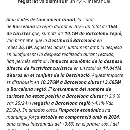
registrat
va
disminuir
un 4,4% interanual.
Amb dades de
tancament anual
, la ciutat
de
Barcelona
va rebre durant el 2025 un total de
16M
de turistes
que, sumats als
10,1M de Barcelona regió
,
van permetre que la
Destinació Barcelona
en
rebés
26,1M
. Aquestes dades, juntament amb la despesa
en allotjament i la despesa realitzada durant l’estada,
han permès estimar l’
impacte econòmic de la despesa
directa de l’activitat turística
en un total de
14.041M
d’euros en el conjunt de la Destinació
. Aquest impacte
es distribueix en
10.376M a Barcelona ciutat
i
3.665M
a Barcelona regió
. El
creixement del nombre de
turistes ha estat positiu a Barcelona ciutat
(+2,9 %
Var. 25/24) i
negatiu a Barcelona regió
(-4,1% Var.
25/24). En ambdós casos l’
impacte econòmic
s’ha
mantingut força
estable en comparació amb el 2024
,
amb canvis interanuals del +0,6% en el primer cas, i del