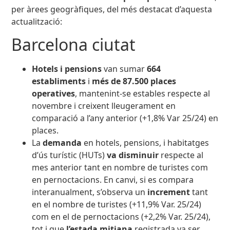
per àrees geogràfiques, del més destacat d’aquesta
actualització:
Barcelona ciutat
Hotels i pensions
van sumar
664
establiments
i
més de 87.500 places
operatives
, mantenint-se estables respecte al
novembre i creixent lleugerament en
comparació a l’any anterior (+1,8% Var 25/24) en
places.
La
demanda
en hotels, pensions, i habitatges
d’ús turístic (HUTs)
va disminuir
respecte al
mes anterior tant en nombre de turistes com
en pernoctacions. En canvi, si es compara
interanualment, s’observa un
increment
tant
en el nombre de turistes (+11,9% Var. 25/24)
com en el de pernoctacions (+2,2% Var. 25/24),
tot i que
l’estada mitjana
registrada va ser