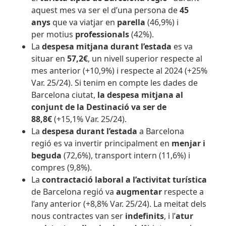
aquest mes va ser el d’una persona de
45
anys
que va viatjar en
parella
(46,9%) i
per motius
professionals
(42%).
La
despesa mitjana durant l’estada
es va
situar en
57,2€
, un nivell superior respecte al
mes anterior (+10,9%) i respecte al 2024 (+25%
Var. 25/24). Si tenim en compte les dades de
Barcelona ciutat,
la despesa mitjana al
conjunt de la Destinació va ser de
88,8€
(+15,1% Var. 25/24).
La
despesa durant l’estada
a Barcelona
regió
es va invertir principalment en
menjar i
beguda
(72,6%), transport intern (11,6%) i
compres (9,8%).
La
contractació laboral a l’activitat turística
de Barcelona regió va
augmentar
respecte a
l’any anterior (+8,8% Var. 25/24). La meitat dels
nous contractes van ser
indefinits
, i l’
atur