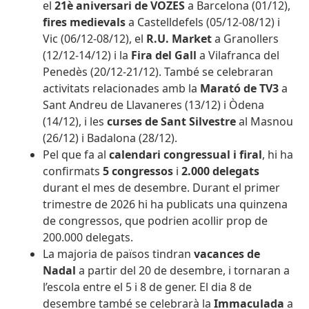
el
21è aniversari de VOZES
a Barcelona (01/12),
fires medievals
a Castelldefels (05/12-08/12) i
Vic (06/12-08/12), el
R.U. Market
a Granollers
(12/12-14/12) i la
Fira del Gall
a Vilafranca del
Penedès (20/12-21/12). També se celebraran
activitats relacionades amb la
Marató de TV3
a
Sant Andreu de Llavaneres (13/12) i Òdena
(14/12), i les
curses de Sant Silvestre
al Masnou
(26/12) i Badalona (28/12).
Pel que fa al
calendari congressual i firal
, hi ha
confirmats
5 congressos
i
2.000
delegats
durant el mes de desembre. Durant el primer
trimestre de 2026 hi ha publicats una quinzena
de congressos, que podrien acollir prop de
200.000 delegats.
La majoria de països tindran
vacances de
Nadal
a partir del 20 de desembre, i tornaran a
l’escola entre el 5 i 8 de gener. El dia 8 de
desembre també se celebrarà la
Immaculada
a