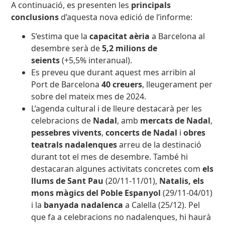
A continuació, es presenten les
principals
conclusions
d’aquesta nova edició de l’informe:
S’estima que la
capacitat aèria
a Barcelona al
desembre serà de
5,2 milions de
seients
(+5,5% interanual).
Es preveu que durant aquest mes arribin al
Port de Barcelona
40 creuers
, lleugerament per
sobre del mateix mes de 2024.
L’agenda cultural i de lleure destacarà per les
celebracions de
Nadal
, amb
mercats de Nadal
,
pessebres vivents
,
concerts de Nadal
i
obres
teatrals nadalenques
arreu de la destinació
durant tot el mes de desembre. També hi
destacaran algunes activitats concretes com
els
llums de Sant Pau
(20/11-11/01),
Natalis, els
mons màgics del Poble Espanyol
(29/11-04/01)
i la
banyada nadalenca
a Calella (25/12). Pel
que fa a celebracions no nadalenques, hi haurà