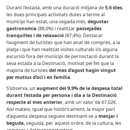
Durant l’estada, amb una duració mitjana de
5,6 dies
,
les dues principals activitats dutes a terme al
municipi han estat, una vegada més,
degustar
gastronomia
(88,0%) i realitzar
passejades
tranquil·les i de relaxació
(87,4%). Destacar
l’augment de turistes que han anat de compres, a la
platja i que han realitzat visites culturals i/o alguna
excursió fora del municipi de pernoctació durant la
seva estada a la Destinació, motivat pel fet que la
majoria de turistes
del mes d’agost hagin vingut
per motius d’oci i en família
.
S’observa, un
augment del 9,9% de la despesa total
durant l’estada per persona i dia a la Destinació
respecte al mes anterior
, amb un valor de 67,02€.
Així mateix, igual que històricament, la major part
d’aquesta despesa segueix destinant-se a
menjar i
beguda
, seguida, per aquest ordre, de la cultura, les