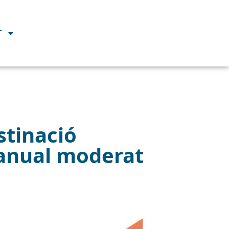
T
stinació
ranual moderat