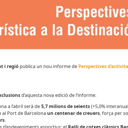
t i regió
publica un nou informe de
Perspectives d’activita
nclusions
d’aquesta nova edició de l’informe:
na a l’abril serà de
5,7 milions de seients
(+5,0% interanual
n al Port de Barcelona
un centenar de creuers
, força per s
rs
.
le d’esdeveniments esportius: el
Ral·li de cotxes clàssics B