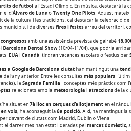
rtits de futbol
a l’Estadi Olímpic. En música, destacarà la 
 el d’
Álvaro de Luna
o
Twenty One Pilots
. Aquest mateix 
it de la cultura i les tradicions, cal destacar la celebració d
s municipis, i de diverses
fires i festes
arreu del territori,
co
 congressos
amb una assistència prevista de gairebé
18.00
el
Barcelona Dental Show
(10/04-11/04), que podria arriba
ats,
EUA
i
Canadà
, tindran vacances escolars o festius per
es a Google de Barcelona ciutat
han mantingut una
tendè
 de l’any anterior. Entre les consultes
més populars
l’últi
ancès), la
Sagrada Familia
i conceptes més pràctics com l’
eptes
relacionats amb la
meteorologia
i
atraccions
de la c
s’ha situat
en
7è lloc en cerques d’allotjament
en el rànqu
e
en vols
, ha aconseguit la
8a posició
. Així, ha mantingut la
t per davant de ciutats com Madrid, Dublin o Viena.
nt el darrer mes han estat liderades pel
mercat domèstic
, 