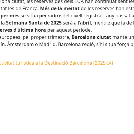
elona ciutat, les reserves des dels EUA han continuat sent l
tat les de França.
Més de la meitat
de les reserves han est
roper mes
se situa
per sobre
del nivell registrat l’any passat 
 la
Setmana Santa de 2025
serà a l’
abril
, mentre que la de 
erves d’última hora
per aquest període.
uropees, pel proper trimestre,
Barcelona ciutat
manté un 
erlín, Àmsterdam o Madrid.
Barcelona regió, s’hi situa força p
ivitat turística a la Destinació Barcelona (2025-IV)