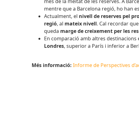
més de la meitat de les reserves. A Barc
mentre que a Barcelona regió, ho han es
Actualment, el
nivell de reserves pel p
regió
, al
mateix nivell
. Cal recordar que
queda
marge de creixement per les res
En comparació amb altres destinacions e
Londres
, superior a París i inferior a B
Més informació:
Informe de Perspectives d’act