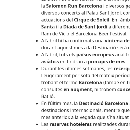
la
Salomon Run Barcelona
i diversos
pa
diversos concerts al Palau Sant Jordi, com
actuacions del
Cirque de Soleil
. En l’àmb
Santa
i la
Diada de Sant Jordi
a diferent
Ram de Vic o el Barcelona Beer Festival.
A l’abril hi ha confirmats una
vintena de
durant aquest mes a la Destinació serà 
A l’abril, tots els
països europeus
analitz
asiàtics
en tindran a
principis de mes
.
Durant les últimes setmanes, les
recerqu
lleugerament per sota del mateix període
trobant el terme
Barcelona
(també en fr
consultes
en augment
, hi trobem
conc
Batlló.
En l’últim mes, la
Destinació Barcelona
destinacions internacionals, mentre qu
mes anterior, a la vegada que s’ha situa
Les
reserves hoteleres
realitzades dura