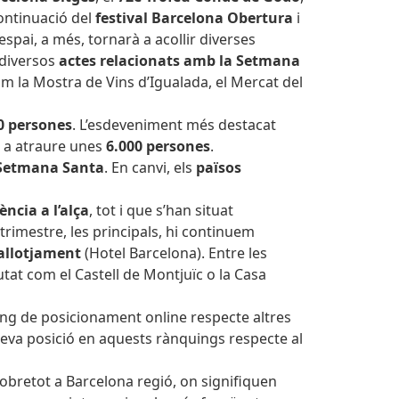
continuació del
festival Barcelona Obertura
i
espai, a més, tornarà a acollir diverses
e diversos
actes relacionats amb la Setmana
m la Mostra de Vins d’Igualada, el Mercat del
0 persones
. L’esdeveniment més destacat
r a atraure unes
6.000 persones
.
Setmana Santa
. En canvi, els
països
ncia a l’alça
, tot i que s’han situat
m trimestre, les principals, hi continuem
allotjament
(Hotel Barcelona). Entre les
iutat com el Castell de Montjuïc o la Casa
ing de posicionament online respecte altres
 seva posició en aquests rànquings respecte al
sobretot a Barcelona regió, on signifiquen