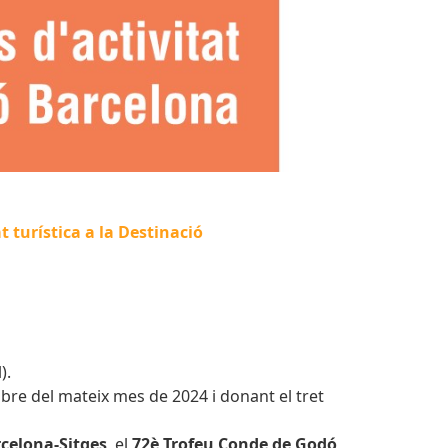
t turística a la Destinació
).
obre del mateix mes de 2024 i donant el tret
arcelona-Sitges
, el
72è Trofeu Conde de Godó
,