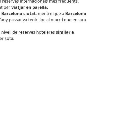
es reserves internacionals més freqüents,
at per
viatjar en parella
.
a
Barcelona ciutat
, mentre que a
Barcelona
l’any passat va tenir lloc al març i que encara
nivell de reserves hoteleres
similar a
er sota.