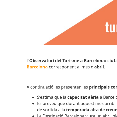
L’
Observatori del Turisme a Barcelona: ciuta
Barcelona
corresponent al mes d’
abril
.
A continuació, es presenten les
principals co
S’estima que la
capacitat aèria
a Barcelo
Es preveu que durant aquest mes arribi
de sortida a la
temporada alta de creue
La Destinació Barcelona viurà un abril p