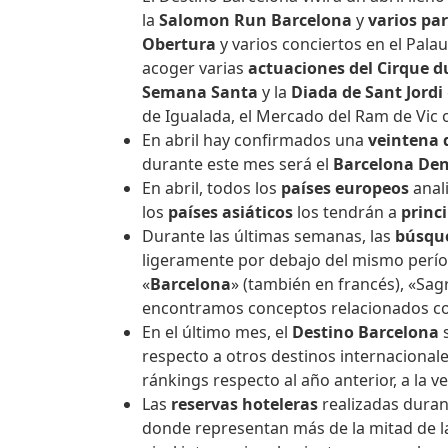
la
Salomon Run Barcelona
y
varios par
Obertura
y varios
conciertos en el Palau
acoger varias
actuaciones del Cirque du
Semana Santa
y la
Diada de Sant Jordi
de Igualada, el Mercado del Ram de Vic o
En abril hay confirmados una
veintena 
durante este mes será el
Barcelona De
En abril, todos los
países europeos
anal
los
países asiáticos
los tendrán a
princ
Durante las últimas semanas, las
búsque
ligeramente por debajo del mismo períod
«
Barcelona
» (también en francés), «Sa
encontramos conceptos relacionados c
En el último mes, el
Destino Barcelona
respecto a otros destinos internacional
ránkings respecto al año anterior, a la 
Las
reservas hoteleras
realizadas duran
donde representan más de la mitad de la