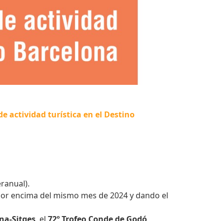
de actividad turística en el Destino
ranual).
por encima del mismo mes de 2024 y dando el
ona-Sitges
, el
72º Trofeo Conde de Godó
,