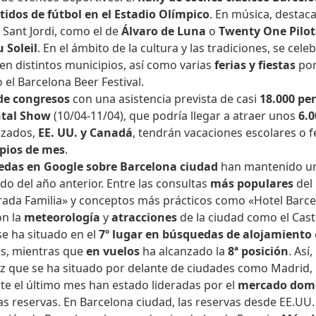
tidos de fútbol en el Estadio Olímpico
. En música, destaca
 Sant Jordi, como el de
Álvaro de Luna
o
Twenty One Pilot
 Soleil
. En el ámbito de la cultura y las tradiciones, se cel
en distintos municipios, así como varias
ferias y fiestas
por
 el Barcelona Beer Festival.
de congresos
con una asistencia prevista de casi
18.000 pe
ntal Show
(10/04-11/04), que podría llegar a atraer unos
6.0
izados,
EE. UU. y Canadá
, tendrán vacaciones escolares o f
ipios de mes
.
das en Google sobre Barcelona ciudad
han mantenido u
o del año anterior. Entre las consultas
más populares
del 
grada Familia» y conceptos más prácticos como «Hotel Barce
on la
meteorología
y
atracciones
de la ciudad como el Casti
se ha situado en el
7º lugar en búsquedas de alojamiento
es, mientras que
en vuelos
ha alcanzado la
8ª posición
. Así
vez que se ha situado por delante de ciudades como Madrid, 
te el último mes han estado lideradas por el
mercado domé
s reservas. En Barcelona ciudad, las reservas desde EE.UU