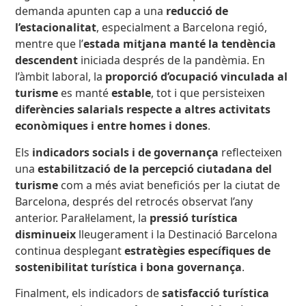
demanda apunten cap a una
reducció de
l’estacionalitat
, especialment a Barcelona regió,
mentre que l’
estada mitjana manté la tendència
descendent
iniciada després de la pandèmia. En
l’àmbit laboral, la
proporció d’ocupació vinculada al
turisme
es manté
estable
, tot i que persisteixen
diferències salarials respecte a altres activitats
econòmiques i entre homes i dones
.
Els
indicadors socials i de governança
reflecteixen
una
estabilització de la percepció ciutadana del
turisme
com a més aviat beneficiós per la ciutat de
Barcelona, després del retrocés observat l’any
anterior. Paral·lelament, la
pressió turística
disminueix
lleugerament i la Destinació Barcelona
continua desplegant
estratègies específiques de
sostenibilitat turística i bona governança
.
Finalment, els indicadors de
satisfacció turística