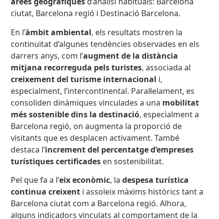
àrees geogràfiques
d’anàlisi habituals: Barcelona
ciutat, Barcelona regió i Destinació Barcelona.
En l’
àmbit ambiental
, els resultats mostren la
continuïtat d’algunes tendències observades en els
darrers anys, com l’
augment de la distància
mitjana recorreguda pels turistes
, associada al
creixement del turisme internacional
i,
especialment, l’intercontinental. Paral·lelament, es
consoliden dinàmiques vinculades a una
mobilitat
més sostenible dins la destinació
, especialment a
Barcelona regió, on augmenta la proporció de
visitants que es desplacen activament. També
destaca l’
increment del percentatge d’empreses
turístiques certificades
en sostenibilitat.
Pel que fa a l’
eix econòmic
, la
despesa turística
continua creixent
i assoleix màxims històrics tant a
Barcelona ciutat com a Barcelona regió. Alhora,
alguns indicadors vinculats al comportament de la