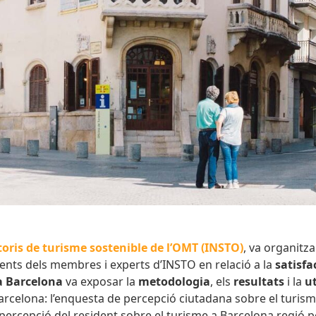
oris de turisme sostenible de l’OMT (
INSTO
)
, va organitza
ments dels membres i experts d’INSTO en relació a la
satisfa
 a Barcelona
va exposar la
metodologia
, els
resultats
i la
ut
Barcelona: l’enquesta de percepció ciutadana sobre el turism
 percepció del resident sobre el turisme a Barcelona regió p