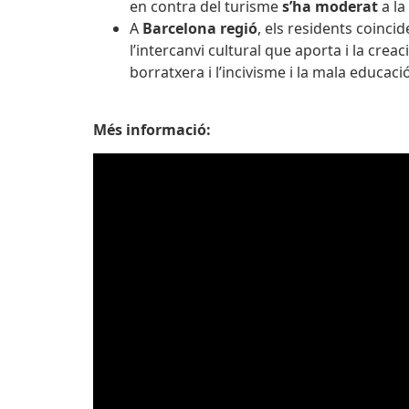
en contra del turisme
s’ha moderat
a la 
A
Barcelona regió
, els residents coincid
l’intercanvi cultural que aporta i la creac
borratxera i l’incivisme i la mala educació
Més informació: