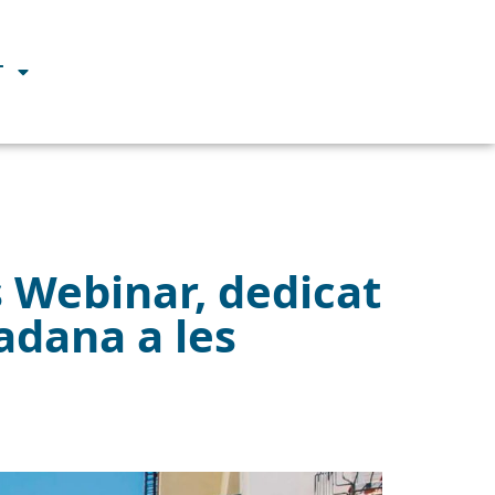
T
s Webinar, dedicat
tadana a les