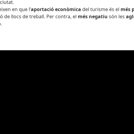
ciutat.
eixen en que l’
aportació econòmica
del turisme és el
més p
ió de llocs de treball. Per contra, el
més negatiu
són les
ag
.