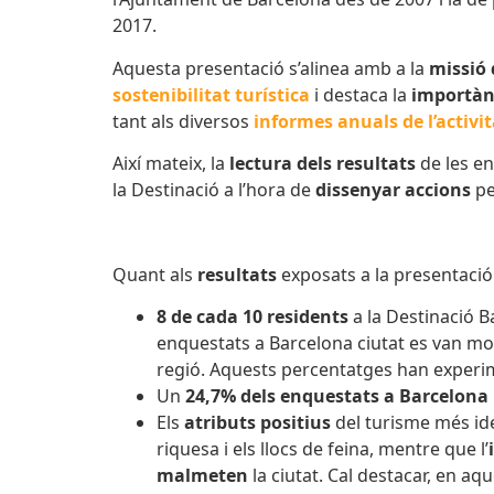
2017.
Aquesta presentació s’alinea amb a la
missió 
sostenibilitat turística
i destaca la
importàn
tant als diversos
informes anuals de l’activit
Així mateix, la
lectura dels resultats
de les en
la Destinació a l’hora de
dissenyar accions
p
Quant als
resultats
exposats a la presentació d
8 de cada 10 residents
a la Destinació 
enquestats a Barcelona ciutat es van mo
regió. Aquests percentatges han exper
Un
24,7% dels enquestats a Barcelona 
Els
atributs positius
del turisme més ide
riquesa i els llocs de feina, mentre que l’
malmeten
la ciutat. Cal destacar, en aq