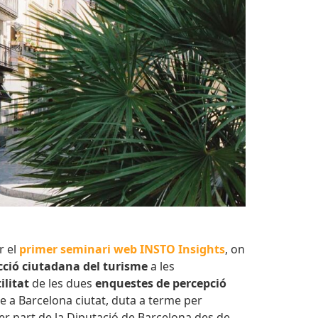
r el
primer seminari web INSTO Insights
, on
cció ciutadana
del turisme
a les
ilitat
de les dues
enquestes de percepció
e a Barcelona ciutat, duta a terme per
er part de la Diputació de Barcelona des de