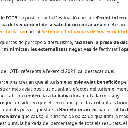
de l’OTB
de posicionar la Destinació com a
referent
intern
cia del seguiment de la
satisfacció ciutadana
en el marc 
at turística
com al
Sistema d’Indicadors de Sostenibilitat
questes de percepció del turisme,
faciliten la presa de de
er
minimitzar les externalitats negatives
de l’activitat i
opt
e l’OTB, referents a l’exercici 2021, cal destacar que:
Barcelona creuen que el turisme és
més aviat beneficiós
pel
strar més aviat positius quant als efectes del turisme, men
imentat una
tendència a la baixa
durant els darrers anys.
regió
consideren que el seu municipi està arribant als
lími
ntificats pels enquestats a
Barcelona ciutat
han estat l’
ac
incivisme
que causa, el turisme de baixa de qualitat i la mas
uest punt, la baixada del percentatge de tots els resultats, el