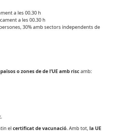
ament a les 00.30 h
ncament a les 00.30 h
0 persones, 30% amb sectors independents de
països o zones de de l’UE amb risc
amb:
t
.
tin el
certificat de vacunació
. Amb tot,
la UE