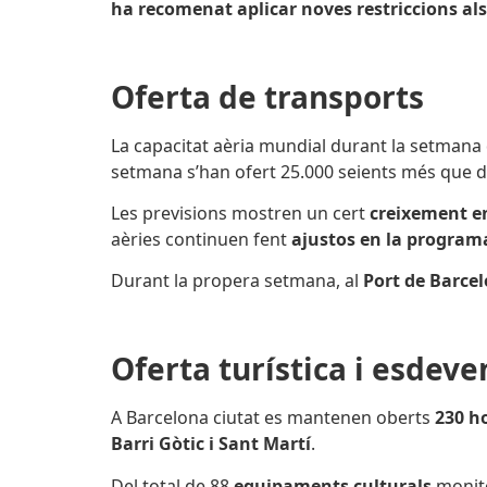
ha recomenat aplicar noves restriccions als
Oferta de transports
La capacitat aèria mundial durant la setmana
setmana s’han ofert 25.000 seients més que d
Les previsions mostren un cert
creixement e
aèries continuen fent
ajustos en la program
Durant la propera setmana, al
Port de Barce
Oferta turística i esdev
A Barcelona ciutat es mantenen oberts
230 h
Barri Gòtic i Sant Martí
.
Del total de 88
equipaments culturals
monito