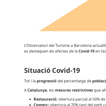
L’Observatori del Turisme a Barcelona actuali
es destaquen els efectes de la
Covid-19
en l’ac
Situació Covid-19
Tot i la
progressió
del percentatge de
poblac
A
Catalunya
, les
mesures restrictives
que afe
Restauració:
obertura parcial al 50% de 
Comerç:
obertura al 70% tant del petit