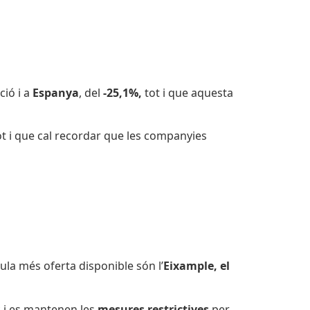
ció i a
Espanya
, del
-25,1%,
tot i que aquesta
t i que cal recordar que les companyies
mula més oferta disponible són l’
Eixample, el
c i es mantenen les
mesures restrictives
per