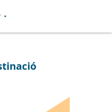
T
stinació