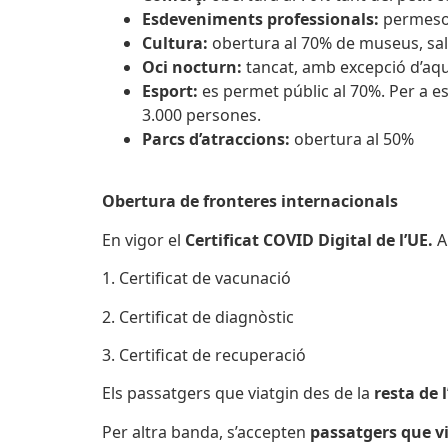
Esdeveniments professionals:
permeso
Cultura:
obertura al 70% de museus, sale
Oci nocturn:
tancat, amb excepció d’aque
Esport:
es permet públic al 70%. Per a 
3.000 persones.
Parcs d’atraccions:
obertura al 50%
Obertura de fronteres internacionals
En vigor el
Certificat COVID Digital de l’UE.
A
1. Certificat de vacunació
2. Certificat de diagnòstic
3. Certificat de recuperació
Els passatgers que viatgin des de la
resta de 
Per altra banda, s’accepten
passatgers que v