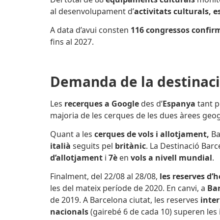
al desenvolupament d’
activitats culturals, e
A data d’avui consten
116 congressos confir
fins al 2027.
Demanda de la destinac
Les
recerques a Google
des d’
Espanya
tant 
majoria de les cerques de les dues àrees geo
Quant a les
cerques de vols i allotjament,
Ba
italià
seguits pel
britànic
.
La Destinació Barce
d’allotjament
i
7è
en
vols a nivell mundial
.
Finalment, del 22/08 al 28/08,
les reserves d’h
les del mateix període de 2020. En canvi, a
Bar
de 2019. A Barcelona ciutat, les reserves
inte
nacionals
(gairebé 6 de cada 10) superen les i