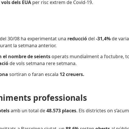
 vols dels EUA
per risc extrem de Covid-19.
 del 30/08 ha experimentat una
reducció
del
-31,4%
de varia
urant la setmana anterior.
n el nombre de seients
operats mundialment a l’octubre, to
ació
de vols setmana rere setmana.
lona
sortiran o faran escala
12 creuers.
eniments professionals
otels
amb un total de
48.573 places
. Els districtes on s’acu
ritzats a Barcelona ciutat,
un
88,6%
resten
oberts
al públi