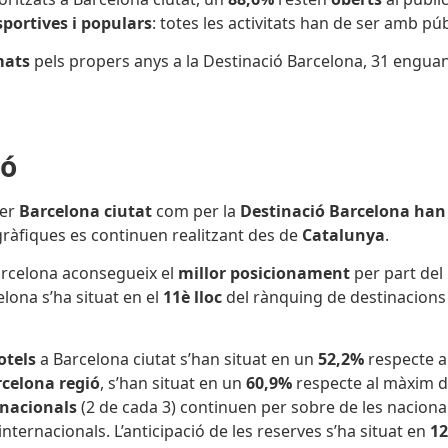
sportives i populars
: totes les activitats han de ser amb pú
mats
pels propers anys a la Destinació Barcelona, 31 engua
ió
per
Barcelona ciutat
com per la
Destinació Barcelona han
gràfiques es continuen realitzant des de
Catalunya
.
rcelona aconsegueix el
millor posicionament
per part del
lona s’ha situat en el
11è lloc
del rànquing de destinacions
otels
a
Barcelona ciutat s’han situat en un
52,2%
respecte a
celona regió
, s’han situat en un
60,9%
respecte al màxim de 
rnacionals
(2 de cada 3) continuen per sobre de les naciona
nternacionals. L’anticipació de les reserves s’ha situat en
12