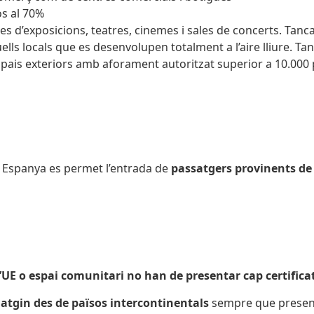
s al 70%
s d’exposicions, teatres, cinemes i sales de concerts. Tanc
lls locals que es desenvolupen totalment a l’aire lliure. Ta
espais exteriors amb aforament autoritzat superior a 10.00
 Espanya es permet l’entrada de
passatgers provinents de 
l’UE o espai comunitari no han de presentar cap certifica
iatgin des de països intercontinentals
sempre que presen