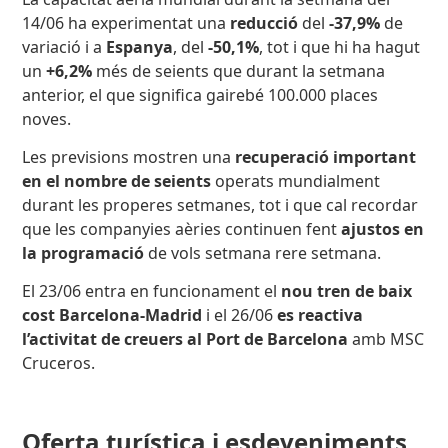
14/06 ha experimentat una
reducció
del
-37,9%
de
variació i a
Espanya
, del
-50,1%
, tot i que hi ha hagut
un
+6,2%
més de seients que durant la setmana
anterior, el que significa gairebé 100.000 places
noves.
Les previsions mostren una
recuperació important
en el nombre de seients
operats mundialment
durant les properes setmanes, tot i que cal recordar
que les companyies aèries continuen fent
ajustos en
la programació
de vols setmana rere setmana.
El 23/06 entra en funcionament el
nou tren de baix
cost Barcelona-Madrid
i el 26/06
es reactiva
l’activitat de creuers al Port de Barcelona
amb MSC
Cruceros.
Oferta turística i esdeveniments