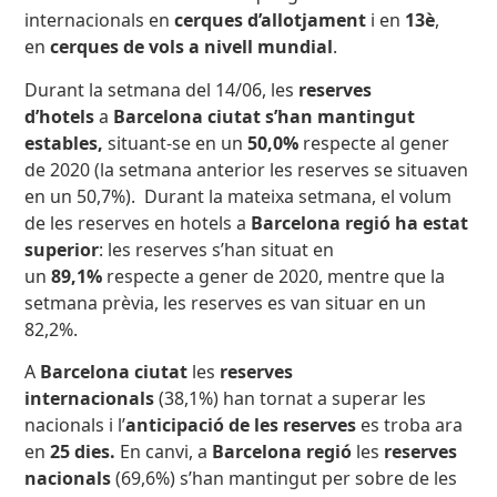
internacionals en
cerques d’allotjament
i en
13è
,
en
cerques de vols a nivell mundial
.
Durant la setmana del 14/06, les
reserves
d’hotels
a
Barcelona ciutat s’han mantingut
estables,
situant-se en un
50,0%
respecte al gener
de 2020 (la setmana anterior les reserves se situaven
en un 50,7%). Durant la mateixa setmana, el volum
de les reserves en hotels a
Barcelona regió
ha estat
superior
: les reserves s’han situat en
un
89,1%
respecte a gener de 2020, mentre que la
setmana prèvia, les reserves es van situar en un
82,2%.
A
Barcelona ciutat
les
reserves
internacionals
(38,1%)
han tornat a superar les
nacionals i l’
anticipació de les reserves
es troba ara
en
25 dies.
En canvi, a
Barcelona regió
les
reserves
nacionals
(69,6%) s’han mantingut per sobre de les