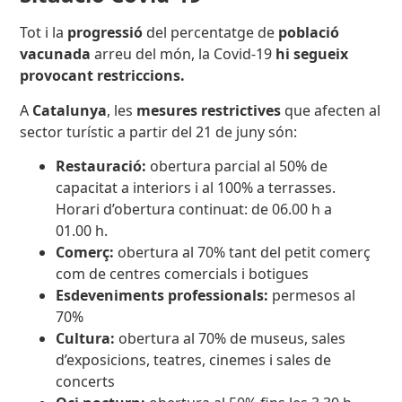
Tot i la
progressió
del percentatge de
població
vacunada
arreu del món, la Covid-19
hi segueix
provocant restriccions.
A
Catalunya
, les
mesures restrictives
que afecten al
sector turístic a partir del 21 de juny són:
Restauració:
obertura parcial al 50% de
capacitat a interiors i al 100% a terrasses.
Horari d’obertura continuat: de 06.00 h a
01.00 h.
Comerç:
obertura al 70% tant del petit comerç
com de centres comercials i botigues
Esdeveniments professionals:
permesos al
70%
Cultura:
obertura al 70% de museus, sales
d’exposicions, teatres, cinemes i sales de
concerts