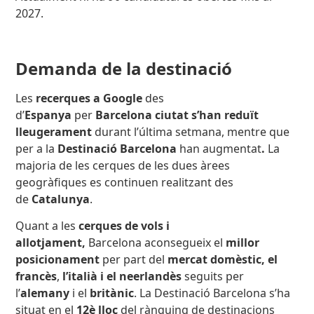
2027.
Demanda de la destinació
Les
recerques a Google
des
d’
Espanya
per
Barcelona ciutat
s’han reduït
lleugerament
durant l’última setmana, mentre que
per a la
Destinació Barcelona
han augmentat
.
La
majoria de les cerques de les dues àrees
geogràfiques es continuen realitzant des
de
Catalunya
.
Quant a les
cerques de vols i
allotjament,
Barcelona aconsegueix el
millor
posicionament
per part del
mercat domèstic, el
francès
,
l’italià i el neerlandès
seguits per
l’
alemany
i el
britànic
.
La Destinació Barcelona s’ha
situat en el
12è lloc
del rànquing de destinacions