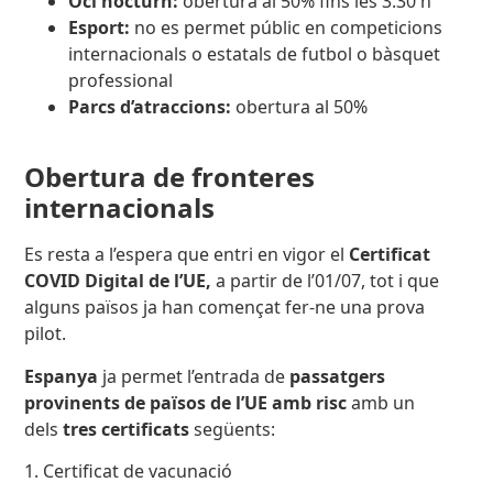
Oci nocturn:
obertura al 50% fins les 3.30 h
Esport:
no es permet públic en competicions
internacionals o estatals de futbol o bàsquet
professional
Parcs d’atraccions:
obertura al 50%
Obertura de fronteres
internacionals
Es resta a l’espera que entri en vigor el
Certificat
COVID Digital de l’UE,
a partir de l’01/07, tot i que
alguns països ja han començat fer-ne una prova
pilot.
Espanya
ja permet l’entrada de
passatgers
provinents de països de l’UE amb risc
amb un
dels
tres certificats
següents:
1. Certificat de vacunació