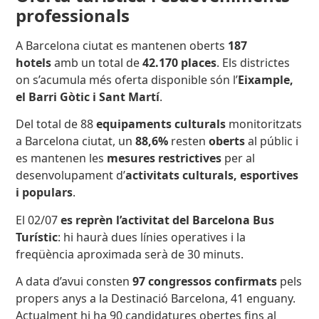
professionals
A Barcelona ciutat es mantenen oberts
187
hotels
amb un total de
42.170 places
. Els districtes
on s’acumula més oferta disponible són l’
Eixample,
el Barri Gòtic i Sant Martí
.
Del total de 88
equipaments culturals
monitoritzats
a Barcelona ciutat,
un
88,6%
resten
oberts
al públic i
es mantenen les
mesures restrictives
per al
desenvolupament d’
activitats culturals, esportives
i populars
.
El 02/07
es reprèn l’activitat del Barcelona Bus
Turístic
: hi haurà dues línies operatives i la
freqüència aproximada serà de 30 minuts.
A data d’avui consten
97 congressos confirmats
pels
propers anys a la Destinació Barcelona, 41 enguany.
Actualment hi ha 90 candidatures obertes fins al