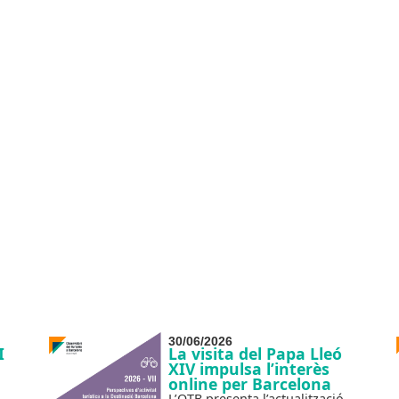
30/06/2026
I
La visita del Papa Lleó
XIV impulsa l’interès
online per Barcelona
L’OTB presenta l’actualització