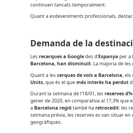
continuen tancats temporalment.
Quant a esdeveniments professionals, destaca
Demanda de la destinac
Les
recerques a Google
des d’
Espanya
per
a
Barcelona,
han
disminuït
. La majoria de le
Quant a les
cerques de vols a Barcelona
, el
Units
, que és el que
més interès ha perdut
d
Durant la setmana de l’18/01, les
reserves d’h
gener de 2020, en comparativa al 17,3% que es
a
Barcelona regió
també ha
retrocedit
: les 
setmana prèvia, les reserves es van situar en
geogràfiques.