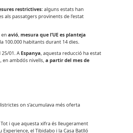
ures restrictives
: alguns estats han
 als passatgers provinents de l’estat
n en
avió
,
mesura que l’UE es planteja
a 100.000 habitants durant 14 dies.
l 25/01. A
Espanya
, aquesta reducció ha estat
s
, en ambdós nivells,
a partir del mes de
 districtes on s’acumulava més oferta
. Tot i que aquesta xifra és lleugerament
 Experience, el Tibidabo i la Casa Batlló