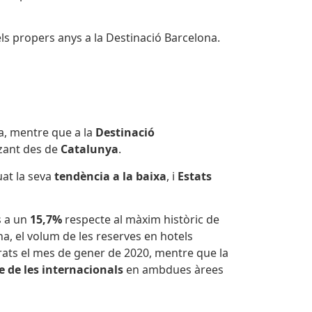
ls propers anys a la Destinació Barcelona.
a, mentre que a la
Destinació
tzant des de
Catalunya
.
at la seva
tendència a la baixa
, i
Estats
s a un
15,7%
respecte al màxim històric de
a, el volum de les reserves en hotels
rats el mes de gener de 2020, mentre que la
e de les internacionals
en ambdues àrees