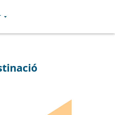
T
stinació