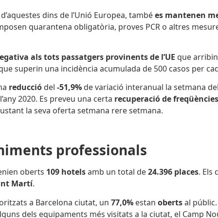
a
d’aquestes dins de l’Unió Europea, també
es mantenen mes
mposen quarantena obligatòria, proves PCR o altres mesures
ativa als tots passatgers provinents de l’UE
que arribi
que superin una incidència acumulada de 500 casos per cad
una
reducció
del
-51,9%
de variació interanual la setmana de
l’any 2020. Es preveu una certa
recuperació de freqüèncie
justant la seva oferta setmana rere setmana.
eniments professionals
tenien oberts
109 hotels
amb un total de
24.396 places
. Els
ant Martí
.
ritzats a Barcelona ciutat,
un
77,0%
estan
oberts
al públic
alguns dels equipaments més visitats a la ciutat, el Camp Nou