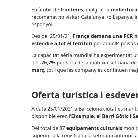
En àmbit de
fronteres
, malgrat la
reobertur
recomanat no visitar Catalunya i/o Espanya, i
espanyol.
Des del 25/01/21,
França demana una PCR neg
estendre a tot el territori
per aquells països 
La capacitat aèria mundial ha experimentat 
del
-76,7%
per sota de la mateixa setmana de 
març
, tot i que les companyies continuen rea
Oferta turística i esdev
A data 25/01/2021 a Barcelona ciutat es man
disponible eren l’
Eixample, el Barri Gòtic i S
Del total de 87
equipaments culturals
monito
superior a la registrada la setmana anterior, 