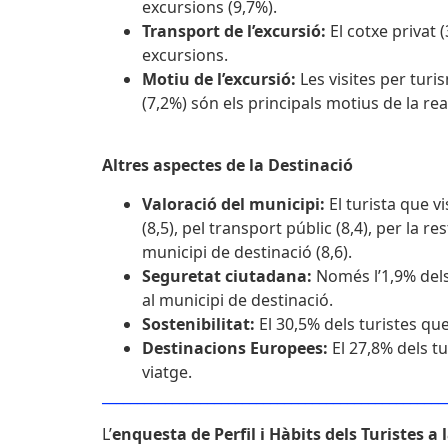
excursions (9,7%).
Transport de l’excursió:
El cotxe privat 
excursions.
Motiu de l’excursió:
Les visites per turis
(7,2%) són els principals motius de la re
Altres aspectes de la Destinació
Valoració del municipi:
El turista que vi
(8,5), pel transport públic (8,4), per la 
municipi de destinació (8,6).
Seguretat ciutadana:
Només l’1,9% dels 
al municipi de destinació.
Sostenibilitat:
El 30,5% dels turistes qu
Destinacions Europees:
El 27,8% dels t
viatge.
_________________________________________________
L’
enquesta de Perfil i Hàbits dels Turistes 