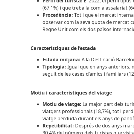
Perfil del turista:
El 2022, el perfil tipu
(67,1%) i que treballa com a assalariat (6
Procedència:
Tot i que el mercat interna
observar com la seva quota de mercat con
Regne Unit com els dos països internaci
Característiques de l’estada
Estada mitjana:
A la Destinació Barcelon
Tipologia:
Igual que en anys anteriors, m
seguit de les cases d’amics i familiars (12
Motiu i característiques del viatge
Motiu de viatge:
La major part dels turi
viatgers professionals (18,7%), tot i p
viatge perduda durant els anys de pand
Repetibilitat:
Després de dos anys marca
30,4% del número dels turistes que visite