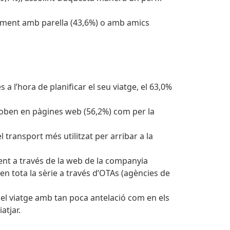
iament amb parella (43,6%) o amb amics
a l’hora de planificar el seu viatge, el 63,0%
troben en pàgines web (56,2%) com per la
l transport més utilitzat per arribar a la
ent a través de la web de la companyia
en tota la sèrie a través d’OTAs (agències de
n el viatge amb tan poca antelació com en els
atjar.