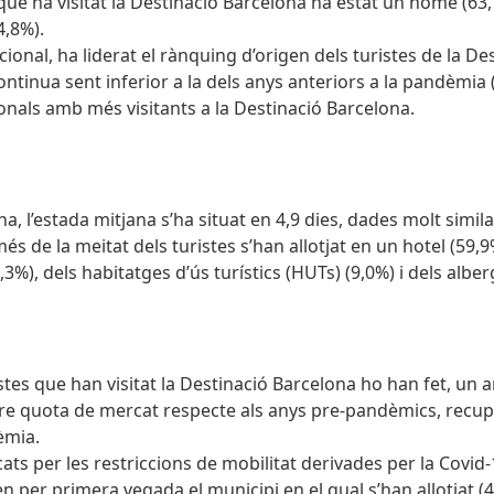
s que ha visitat la Destinació Barcelona ha estat un home (63
4,8%).
cional, ha liderat el rànquing d’origen dels turistes de la 
tinua sent inferior a la dels anys anteriors a la pandèmia (-
onals amb més visitants a la Destinació Barcelona.
a, l’estada mitjana s’ha situat en 4,9 dies, dades molt simila
és de la meitat dels turistes s’han allotjat en un hotel (59,9
,3%), dels habitatges d’ús turístics (HUTs) (9,0%) i dels alber
stes que han visitat la Destinació Barcelona ho han fet, un a
erdre quota de mercat respecte als anys pre-pandèmics, recu
èmia.
ts per les restriccions de mobilitat derivades per la Covid
n per primera vegada el municipi en el qual s’han allotjat (