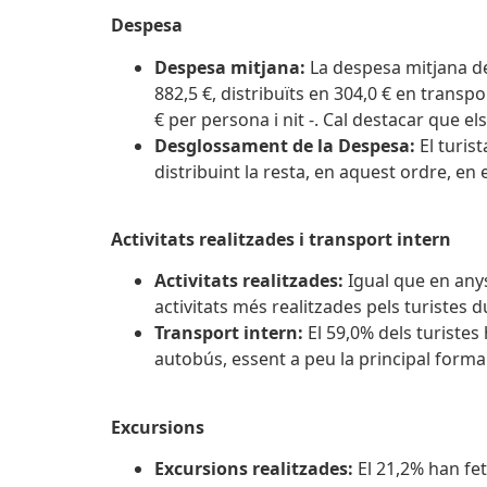
Despesa
Despesa mitjana:
La despesa mitjana de 
882,5 €, distribuïts en 304,0 € en transpo
€ per persona i nit -. Cal destacar que 
Desglossament de la Despesa:
El turis
distribuint la resta, en aquest ordre, en
Activitats realitzades i transport intern
Activitats realitzades:
Igual que en anys 
activitats més realitzades pels turistes 
Transport intern:
El 59,0% dels turistes
autobús, essent a peu la principal form
Excursions
Excursions realitzades:
El 21,2% han fet