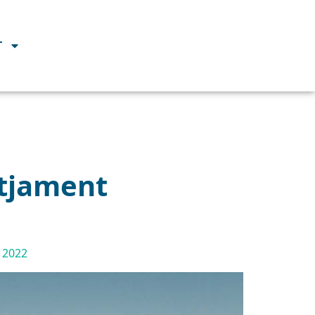
T
otjament
a 2022