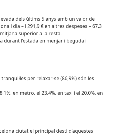
elevada dels últims 5 anys amb un valor de
ona i dia – i 291,9 € en altres despeses – 67,3
mitjana superior a la resta.
sa durant l’estada en menjar i beguda i
tranquil·les per relaxar-se (86,9%) són les
8,1%, en metro, el 23,4%, en taxi i el 20,0%, en
elona ciutat el principal destí d’aquestes