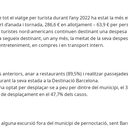
tot el viatge per turista durant l’any 2022 ha estat la més 
rt d’anada i tornada, 286,6 € en allotjament – 63,9 € per pers
els turistes nord-americans continuen destinant una despesa 
ta segueix destinant, un any més, la meitat de la seva despe
 entreteniment, en compres i en transport intern.
anteriors, anar a restaurants (89,5%) i realitzar passejades 
durant la seva estada a la Destinació Barcelona.
 ha optat per desplaçar-se a peu per dintre del municipi, el 3
a de desplaçament en el 47,7% dels casos.
 alguna excursió fora del municipi de pernoctació, sent Barc