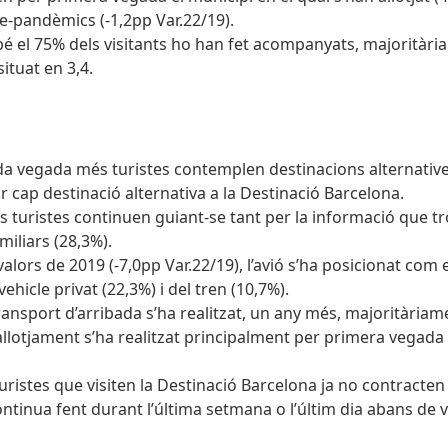
re-pandèmics (-1,2pp Var.22/19).
é el 75% dels visitants ho han fet acompanyats, majoritàr
ituat en 3,4.
da vegada més turistes contemplen destinacions alternatives 
 cap destinació alternativa a la Destinació Barcelona.
s turistes continuen guiant-se tant per la informació que 
miliars (28,3%).
valors de 2019 (-7,0pp Var.22/19), l’avió s’ha posicionat com e
ehicle privat (22,3%) i del tren (10,7%).
ansport d’arribada s’ha realitzat, un any més, majoritàriam
allotjament s’ha realitzat principalment per primera vegada 
 turistes que visiten la Destinació Barcelona ja no contracte
tinua fent durant l’última setmana o l’últim dia abans de vi