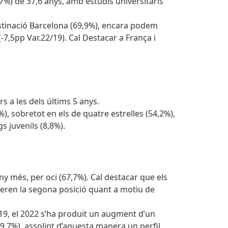
,7%) de 37,6 anys, amb estudis universitaris
Destinació Barcelona (69,9%), encara podem
7,5pp Var.22/19). Cal Destacar a França i
rs a les dels últims 5 anys.
%), sobretot en els de quatre estrelles (54,2%),
gs juvenils (8,8%).
ny més, per oci (67,7%). Cal destacar que els
peren la segona posició quant a motiu de
-19, el 2022 s’ha produït un augment d’un
49,7%), assolint d’aquesta manera un perfil