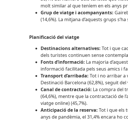
molt similar al que teníem en els anys p
Grup de viatge i acompanyants:
Gaireb
(14,6%). La mitjana d’aquests grups s’ha s
Planificació del viatge
Destinacions alternatives:
Tot i que ca
dels turistes continuen sense contemplar
Fonts d’informació:
La majoria d’aquest
informació facilitada pels seus amics i fa
Transport d’arribada:
Tot i no arribar a 
Destinació Barcelona (62,8%), seguit del v
Canal de contractació:
La compra del tr
(64,6%), mentre que la contractació de l’
viatge online) (45,7%).
Anticipació de la reserva:
Tot i que els
anys de pandèmia, el 31,4% encara ho con