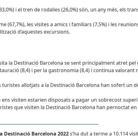
(33,0%) i el tren de rodalies (26,0%) són, un any més, els tra
me (67,7%), les visites a amics i familiars (7,5%) i les reuni
alització d’aquestes excursions.
sita la Destinació Barcelona se sent principalment atret pel ca
restauració (8,4) i per la gastronomia (8,4) i continua valoran
turistes allotjats a la Destinació Barcelona han sofert un de
e ens visiten estarien disposats a pagar un sobrecost superi
uristes que visiten la Destinació Barcelona han pernoctat en
______________________________________________
a la Destinació Barcelona 2022
s’ha dut a terme a 10.114 vis