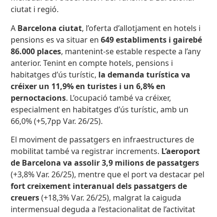
ciutat i regió.
A
Barcelona ciutat
, l’oferta d’allotjament en hotels i
pensions es va situar en
649 establiments i gairebé
86.000 places
, mantenint-se estable respecte a l’any
anterior. Tenint en compte hotels, pensions i
habitatges d’ús turístic,
la demanda turística va
créixer un 11,9% en turistes i un 6,8% en
pernoctacions
. L’ocupació també va créixer,
especialment en habitatges d’ús turístic, amb un
66,0% (+5,7pp Var. 26/25).
El moviment de passatgers en infraestructures de
mobilitat també va registrar increments.
L’aeroport
de Barcelona va assolir 3,9 milions de passatgers
(+3,8% Var. 26/25), mentre que el port va destacar pel
fort creixement interanual dels passatgers de
creuers
(+18,3% Var. 26/25), malgrat la caiguda
intermensual deguda a l’estacionalitat de l’activitat