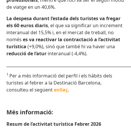
professionals
, mentre que l’oci va ser el segon motiu
de viatge en un 40,6%.
La despesa durant l’estada dels turistes va fregar
els 60 euros diaris
, el que va significar un increment
interanual del 15,5% i, en el mercat de treball, no
només
es va reactivar la contractació a l’activitat
turística
(+9,0%), sinó que també hi va haver una
reducció de l’atur
interanual (-4,4%).
____________________________________________________________
1
Per a més informació del perfil i els hàbits dels
turistes al febrer a la Destinació Barcelona,
consulteu el següent
enllaç
.
Més informació:
Resum de l’activitat turística Febrer 2026