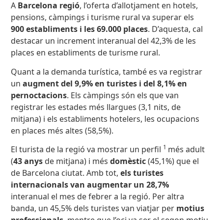
A
Barcelona regió
, l’oferta d’allotjament en hotels,
pensions, càmpings i turisme rural va superar els
900 establiments i les 69.000 places
. D’aquesta, cal
destacar un increment interanual del 42,3% de les
places en establiments de turisme rural.
Quant a la demanda turística, també es va registrar
un
augment del 9,9% en turistes i del 8,1% en
pernoctacions
. Els càmpings són els que van
registrar les estades més llargues (3,1 nits, de
mitjana) i els establiments hotelers, les ocupacions
en places més altes (58,5%).
1
El turista de la regió va mostrar un perfil
més adult
(
43 anys
de mitjana) i més
domèstic
(45,1%) que el
de Barcelona ciutat. Amb tot,
els turistes
internacionals van augmentar un 28,7%
interanual el mes de febrer a la regió. Per altra
banda, un 45,5% dels turistes van viatjar per
motius