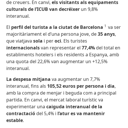
de creuers. En canvi,
els visitants als equipaments
culturals de l’ICUB van decréixer
un 9,8%
interanual.
1
El
perfil del turista a la ciutat de Barcelona
va ser
majoritàriament el d’una persona jove, de
35 anys
,
que viatjava
sola
i per
oci
. Els turistes
internacionals
van representar el
77,4%
del total en
establiments hotelers i els residents a Espanya, amb
una quota del 22,6% van augmentar un +12,5%
interanual.
La despesa mitjana
va augmentar un 7,7%
interanual, fins als
105,52 euros per persona i dia
,
amb la compra de menjar i beguda com a principal
partida. En canvi, el mercat laboral turístic va
experimentar una
caiguda interanual de la
contractació
del 5,4% i
l’atur es va mantenir
estable
.