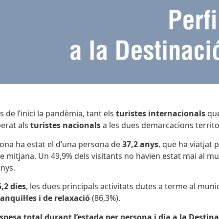
de l’inici la pandèmia, tant els
turistes internacionals
que
erat als
turistes nacionals
a les dues demarcacions territor
celona ha estat el d’una persona de
37,2 anys
, que ha viatjat 
e mitjana. Un 49,9% dels visitants no havien estat mai al mu
anys.
5,2 dies
, les dues principals activitats dutes a terme al mun
nquil·les i de relaxació
(86,3%).
pesa total durant l’estada per persona i dia a la Destina