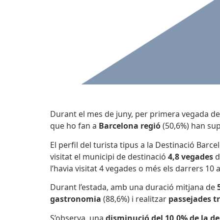
Durant el mes de juny, per primera vegada des 
que ho fan a
Barcelona regió
(50,6%) han sup
El perfil del turista tipus a la Destinació Bar
visitat el municipi de destinació
4,8 vegades
d
l’havia visitat 4 vegades o més els darrers 10 
Durant l’estada, amb una duració mitjana de
gastronomia
(88,6%) i realitzar
passejades tra
S’observa, una
disminució del 10,0% de la des