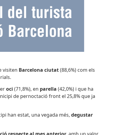
 visiten
Barcelona ciutat
(88,6%) com els
ials.
per
oci
(71,8%), en
parella
(42,0%) i que ha
nicipi de pernoctació front el 25,8% que ja
icipi han estat, una vegada més,
degustar
ció respecte al mes anterior,
amb un valor