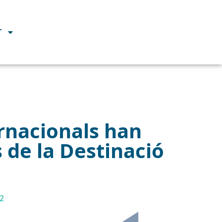
T
ernacionals han
s de la Destinació
22