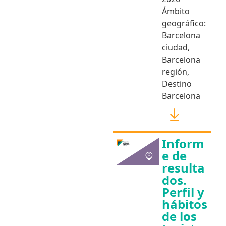
Ámbito
geográfico:
Barcelona
ciudad
,
Barcelona
región
,
Destino
Barcelona
Inform
e de
resulta
dos.
Perfil y
hábitos
de los