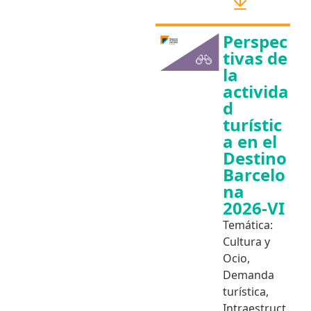
Perspec
tivas de
la
activida
d
turístic
a en el
Destino
Barcelo
na
2026-VI
Temática:
Cultura y
Ocio
,
Demanda
turística
,
Intraestruct