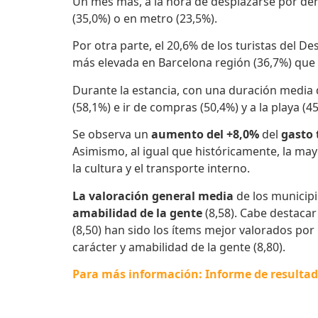
Un mes más, a la hora de desplazarse por den
(35,0%) o en metro (23,5%).
Por otra parte, el 20,6% de los turistas del D
más elevada en Barcelona región (36,7%) que 
Durante la estancia, con una duración media
(58,1%) e ir de compras (50,4%) y a la playa (45
Se observa un
aumento del +8,0%
del
gasto 
Asimismo, al igual que históricamente, la ma
la cultura y el transporte interno.
La valoración general media
de los municipi
amabilidad de la gente
(8,58). Cabe destaca
(8,50) han sido los ítems mejor valorados por 
carácter y amabilidad de la gente (8,80).
Para más información: Informe de resultados