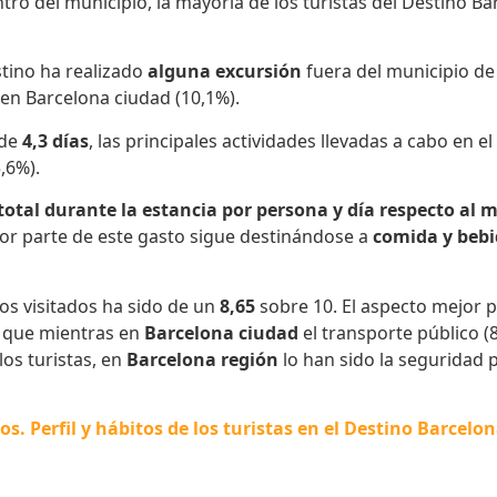
tro del municipio, la mayoría de los turistas del Destino 
estino ha realizado
alguna excursión
fuera del municipio de
en Barcelona ciudad (10,1%).
 de
4,3 días
, las principales actividades llevadas a cabo en e
,6%).
total durante la estancia por persona y día respecto al 
yor parte de este gasto sigue destinándose a
comida y beb
os visitados ha sido de un
8,65
sobre 10. El aspecto mejor 
r que mientras en
Barcelona ciudad
el transporte público (8
los turistas, en
Barcelona región
lo han sido la seguridad pe
. Perfil y hábitos de los turistas en el Destino Barcelon