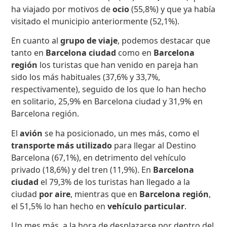
ha viajado por motivos de
ocio
(55,8%) y que ya había
visitado el municipio anteriormente (52,1%).
En cuanto al
grupo de viaje
, podemos destacar que
tanto en
Barcelona ciudad
como en
Barcelona
región
los turistas que han venido en pareja han
sido los más habituales (37,6% y 33,7%,
respectivamente), seguido de los que lo han hecho
en solitario, 25,9% en Barcelona ciudad y 31,9% en
Barcelona región.
El
avión
se ha posicionado, un mes más, como el
transporte más utilizado
para llegar al Destino
Barcelona (67,1%), en detrimento del vehículo
privado (18,6%) y del tren (11,9%). En
Barcelona
ciudad
el 79,3% de los turistas han llegado a la
ciudad
por aire
, mientras que en
Barcelona región
,
el 51,5% lo han hecho en
vehículo particular
.
Un mes más, a la hora de desplazarse por dentro del